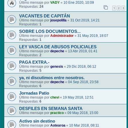
Último mensaje por
VADY
«
10 Ene 2020, 10:09
Respuestas:
24
1
2
3
VACANTES DE CAPITÁN
Último mensaje por
josepolilla
«
31 Oct 2019, 14:21
Respuestas:
1
SOBRE LOS DOCUMENTOS...
Último mensaje por
Administrador
«
31 May 2019, 18:07
Respuestas:
1
LEY VASCA DE ABUSOS POLICIALES
Último mensaje por
depeche
«
13 Abr 2019, 01:41
Respuestas:
2
PAGA EXTRA.-
Último mensaje por
genesis
«
29 Dic 2018, 06:12
Respuestas:
5
ya, ni discutimos entre nosotros.
Último mensaje por
depeche
«
04 Sep 2018, 23:58
Respuestas:
6
Jornadas Patio
Último mensaje por
chevi
«
19 May 2018, 12:51
Respuestas:
6
DESFILES EN SEMANA SANTA
Último mensaje por
practico
«
09 May 2018, 15:00
Activo sin destino
Último mensaje por
Aotearoa
«
10 Mar 2018, 08:11