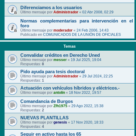
Diferenciamos a los usuarios
Último mensaje por
Administrador
«
02 Abr 2008, 02:29
Normas complementarias para intervención en el
foro
Último mensaje por
moderador
«
24 Feb 2006, 14:43
Publicado en
COMUNICADOS DE LA UNIÓN DE OFICIALES
Temas
Convalidar créditos en Derecho Uned
Último mensaje por
messer
«
19 Jul 2025, 19:04
Respuestas:
8
Pido ayuda para tesis doctoral
Último mensaje por
Administrador
«
29 Jul 2024, 22:25
Respuestas:
1
Actuación con vehículos híbridos y eléctricos.-
Último mensaje por
antolin
«
18 Nov 2022, 19:57
Comandancia de Burgos
Último mensaje por
Zfh1975
«
29 Ago 2022, 15:38
Respuestas:
2
NUEVAS PLANTILLAS
Último mensaje por
genesis
«
17 Nov 2020, 18:33
Respuestas:
4
Seguir en activo hasta los 65