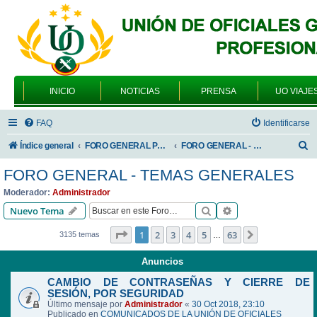
INICIO
NOTICIAS
PRENSA
UO VIAJE
FAQ
Identificarse
B
Índice general
FORO GENERAL PARA TODOS LOS USUARIOS
FORO GENERAL - TEMAS GENERALES
u
FORO GENERAL - TEMAS GENERALES
s
Moderador:
Administrador
c
Buscar
Búsqueda avanzad
Nuevo Tema
a
Página
1
de
63
1
2
3
4
5
63
Siguiente
3135 temas
…
r
Anuncios
CAMBIO DE CONTRASEÑAS Y CIERRE DE
SESIÓN, POR SEGURIDAD
Último mensaje por
Administrador
«
30 Oct 2018, 23:10
Publicado en
COMUNICADOS DE LA UNIÓN DE OFICIALES