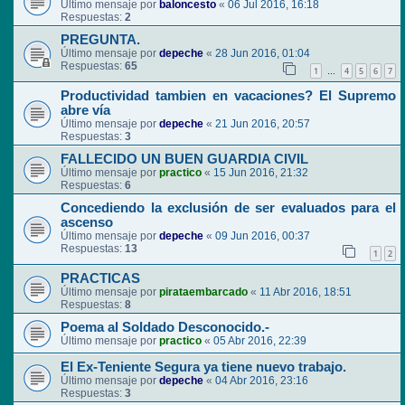
Último mensaje por
baloncesto
«
06 Jul 2016, 16:18
Respuestas:
2
PREGUNTA.
Último mensaje por
depeche
«
28 Jun 2016, 01:04
Respuestas:
65
1
4
5
6
7
…
Productividad tambien en vacaciones? El Supremo
abre vía
Último mensaje por
depeche
«
21 Jun 2016, 20:57
Respuestas:
3
FALLECIDO UN BUEN GUARDIA CIVIL
Último mensaje por
practico
«
15 Jun 2016, 21:32
Respuestas:
6
Concediendo la exclusión de ser evaluados para el
ascenso
Último mensaje por
depeche
«
09 Jun 2016, 00:37
Respuestas:
13
1
2
PRACTICAS
Último mensaje por
pirataembarcado
«
11 Abr 2016, 18:51
Respuestas:
8
Poema al Soldado Desconocido.-
Último mensaje por
practico
«
05 Abr 2016, 22:39
El Ex-Teniente Segura ya tiene nuevo trabajo.
Último mensaje por
depeche
«
04 Abr 2016, 23:16
Respuestas:
3