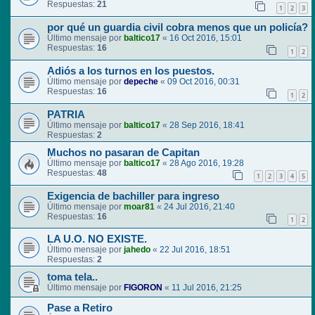
Respuestas:
21
1
2
3
por qué un guardia civil cobra menos que un policía?
Último mensaje por
baltico17
«
16 Oct 2016, 15:01
Respuestas:
16
1
2
Adiós a los turnos en los puestos.
Último mensaje por
depeche
«
09 Oct 2016, 00:31
Respuestas:
16
1
2
PATRIA
Último mensaje por
baltico17
«
28 Sep 2016, 18:41
Respuestas:
2
Muchos no pasaran de Capitan
Último mensaje por
baltico17
«
28 Ago 2016, 19:28
Respuestas:
48
1
2
3
4
5
Exigencia de bachiller para ingreso
Último mensaje por
moar81
«
24 Jul 2016, 21:40
Respuestas:
16
1
2
LA U.O. NO EXISTE.
Último mensaje por
jahedo
«
22 Jul 2016, 18:51
Respuestas:
2
toma tela..
Último mensaje por
FIGORON
«
11 Jul 2016, 21:25
Pase a Retiro