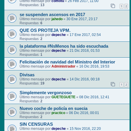
Último mensaje por
comotu
«
26 Feb 2017, 11:00
Respuestas:
13
1
2
se suspenden ascensos en 2017
Último mensaje por
jahedo
«
30 Ene 2017, 23:17
Respuestas:
6
QUE OS PROTEJA VPM.
Último mensaje por
depeche
«
17 Ene 2017, 02:54
Respuestas:
2
la plataforma #NsMenos ha sido escuchada
Último mensaje por
depeche
«
21 Dic 2016, 01:53
Respuestas:
1
Felicitación de navidad del Ministro del Interior
Último mensaje por
Administrador
«
16 Dic 2016, 19:53
Divisas
Último mensaje por
depeche
«
14 Dic 2016, 00:18
Respuestas:
19
1
2
Simplemente vergonzoso
Último mensaje por
GUETEGUETE
«
08 Dic 2016, 12:41
Respuestas:
2
Nuevo coche de policía en suecia
Último mensaje por
practico
«
06 Dic 2016, 00:01
Respuestas:
2
SIN CENSURAS
Último mensaje por
depeche
«
15 Nov 2016, 22:20