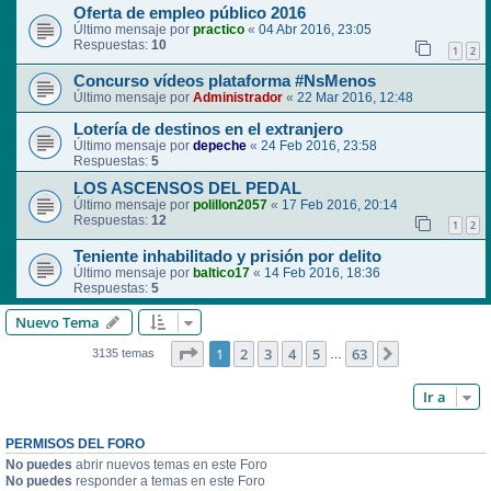
Oferta de empleo público 2016
Último mensaje por
practico
«
04 Abr 2016, 23:05
Respuestas:
10
1
2
Concurso vídeos plataforma #NsMenos
Último mensaje por
Administrador
«
22 Mar 2016, 12:48
Lotería de destinos en el extranjero
Último mensaje por
depeche
«
24 Feb 2016, 23:58
Respuestas:
5
LOS ASCENSOS DEL PEDAL
Último mensaje por
polillon2057
«
17 Feb 2016, 20:14
Respuestas:
12
1
2
Teniente inhabilitado y prisión por delito
Último mensaje por
baltico17
«
14 Feb 2016, 18:36
Respuestas:
5
Nuevo Tema
Página
1
de
63
1
2
3
4
5
63
Siguiente
3135 temas
…
Ir a
PERMISOS DEL FORO
No puedes
abrir nuevos temas en este Foro
No puedes
responder a temas en este Foro