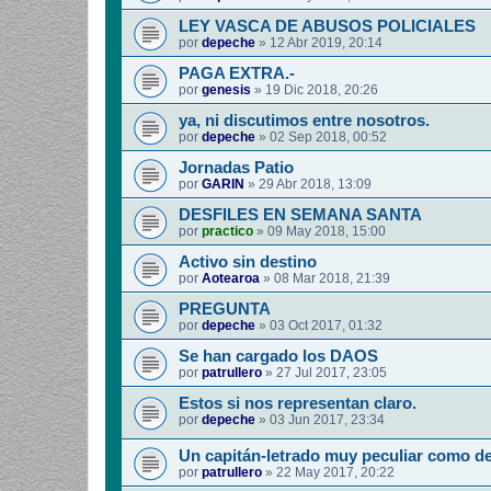
LEY VASCA DE ABUSOS POLICIALES
por
depeche
»
12 Abr 2019, 20:14
PAGA EXTRA.-
por
genesis
»
19 Dic 2018, 20:26
ya, ni discutimos entre nosotros.
por
depeche
»
02 Sep 2018, 00:52
Jornadas Patio
por
GARIN
»
29 Abr 2018, 13:09
DESFILES EN SEMANA SANTA
por
practico
»
09 May 2018, 15:00
Activo sin destino
por
Aotearoa
»
08 Mar 2018, 21:39
PREGUNTA
por
depeche
»
03 Oct 2017, 01:32
Se han cargado los DAOS
por
patrullero
»
27 Jul 2017, 23:05
Estos si nos representan claro.
por
depeche
»
03 Jun 2017, 23:34
Un capitán-letrado muy peculiar como d
por
patrullero
»
22 May 2017, 20:22