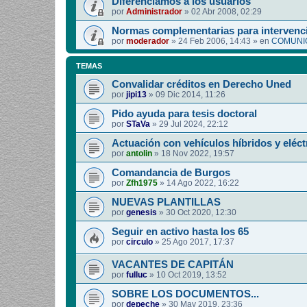
Diferenciamos a los usuarios
por
Administrador
»
02 Abr 2008, 02:29
Normas complementarias para intervenci
por
moderador
»
24 Feb 2006, 14:43
» en
COMUNIC
TEMAS
Convalidar créditos en Derecho Uned
por
jipi13
»
09 Dic 2014, 11:26
Pido ayuda para tesis doctoral
por
STaVa
»
29 Jul 2024, 22:12
Actuación con vehículos híbridos y eléct
por
antolin
»
18 Nov 2022, 19:57
Comandancia de Burgos
por
Zfh1975
»
14 Ago 2022, 16:22
NUEVAS PLANTILLAS
por
genesis
»
30 Oct 2020, 12:30
Seguir en activo hasta los 65
por
circulo
»
25 Ago 2017, 17:37
VACANTES DE CAPITÁN
por
fulluc
»
10 Oct 2019, 13:52
SOBRE LOS DOCUMENTOS...
por
depeche
»
30 May 2019, 23:36