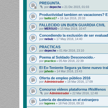
PREGUNTA.
por
depeche
»
21 Dic 2015, 01:03
Productividad tambien en vacaciones? E
por
baltico17
»
16 Jun 2016, 20:33
FALLECIDO UN BUEN GUARDIA CIVIL
por
MERSUO
»
15 May 2016, 10:47
Concediendo la exclusión de ser evaluad
por
nebulz
»
17 May 2016, 14:40
PRACTICAS
por
depeche
»
01 Abr 2016, 23:10
Poema al Soldado Desconocido.-
por
practico
»
05 Abr 2016, 22:39
El Ex-Teniente Segura ya tiene nuevo tra
por
jahedo
»
14 Mar 2016, 23:43
Oferta de empleo público 2016
por
Administrador
»
18 Mar 2016, 17:09
Concurso vídeos plataforma #NsMenos
por
Administrador
»
22 Mar 2016, 12:48
Lotería de destinos en el extranjero
por
lugoves
»
18 Feb 2016, 09:10