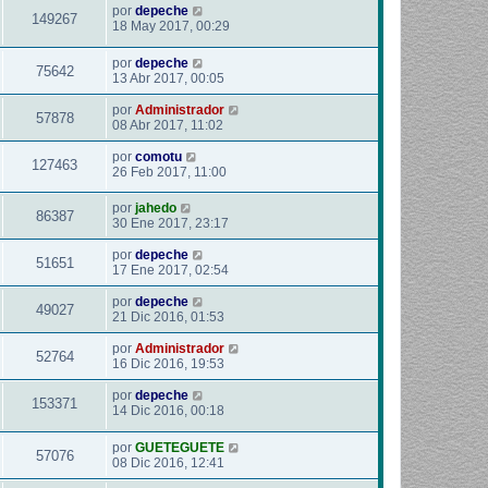
por
depeche
149267
18 May 2017, 00:29
por
depeche
75642
13 Abr 2017, 00:05
por
Administrador
57878
08 Abr 2017, 11:02
por
comotu
127463
26 Feb 2017, 11:00
por
jahedo
86387
30 Ene 2017, 23:17
por
depeche
51651
17 Ene 2017, 02:54
por
depeche
49027
21 Dic 2016, 01:53
por
Administrador
52764
16 Dic 2016, 19:53
por
depeche
153371
14 Dic 2016, 00:18
por
GUETEGUETE
57076
08 Dic 2016, 12:41