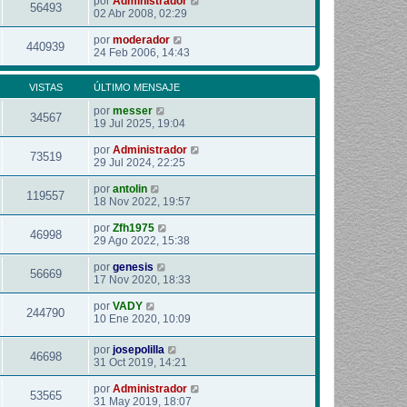
por
Administrador
56493
02 Abr 2008, 02:29
por
moderador
440939
24 Feb 2006, 14:43
VISTAS
ÚLTIMO MENSAJE
por
messer
34567
19 Jul 2025, 19:04
por
Administrador
73519
29 Jul 2024, 22:25
por
antolin
119557
18 Nov 2022, 19:57
por
Zfh1975
46998
29 Ago 2022, 15:38
por
genesis
56669
17 Nov 2020, 18:33
por
VADY
244790
10 Ene 2020, 10:09
por
josepolilla
46698
31 Oct 2019, 14:21
por
Administrador
53565
31 May 2019, 18:07