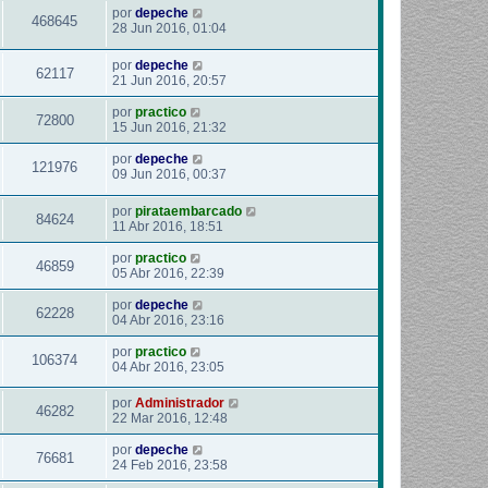
por
depeche
468645
28 Jun 2016, 01:04
por
depeche
62117
21 Jun 2016, 20:57
por
practico
72800
15 Jun 2016, 21:32
por
depeche
121976
09 Jun 2016, 00:37
por
pirataembarcado
84624
11 Abr 2016, 18:51
por
practico
46859
05 Abr 2016, 22:39
por
depeche
62228
04 Abr 2016, 23:16
por
practico
106374
04 Abr 2016, 23:05
por
Administrador
46282
22 Mar 2016, 12:48
por
depeche
76681
24 Feb 2016, 23:58