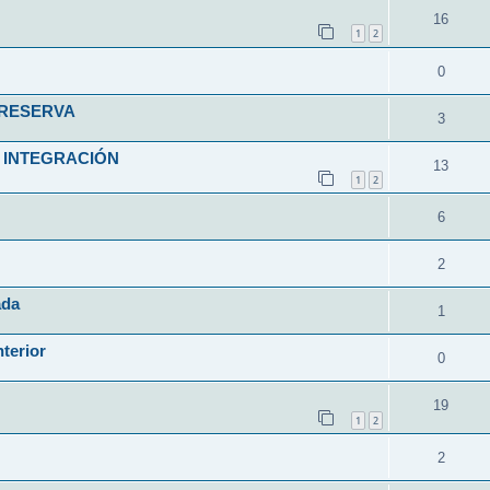
16
1
2
0
 RESERVA
3
 INTEGRACIÓN
13
1
2
6
2
ada
1
nterior
0
19
1
2
2