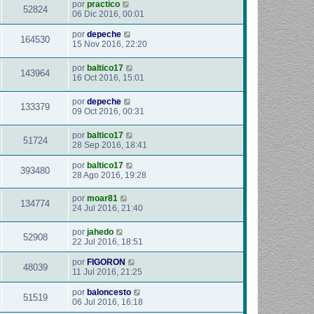
por
practico
52824
06 Dic 2016, 00:01
por
depeche
164530
15 Nov 2016, 22:20
por
baltico17
143964
16 Oct 2016, 15:01
por
depeche
133379
09 Oct 2016, 00:31
por
baltico17
51724
28 Sep 2016, 18:41
por
baltico17
393480
28 Ago 2016, 19:28
por
moar81
134774
24 Jul 2016, 21:40
por
jahedo
52908
22 Jul 2016, 18:51
por
FIGORON
48039
11 Jul 2016, 21:25
por
baloncesto
51519
06 Jul 2016, 16:18