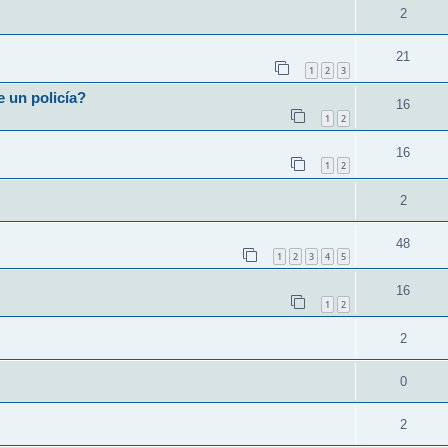
2
21
1
2
3
e un policía?
16
1
2
16
1
2
2
48
1
2
3
4
5
16
1
2
2
0
2