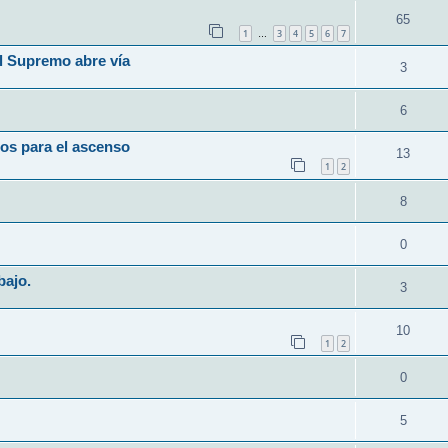
65
1
3
4
5
6
7
…
l Supremo abre vía
3
6
os para el ascenso
13
1
2
8
0
bajo.
3
10
1
2
0
5