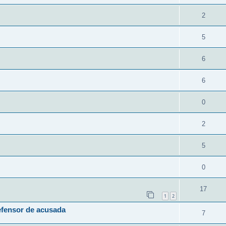
2
5
6
6
0
2
5
0
17
1
2
efensor de acusada
7