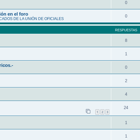
0
ón en el foro
0
ADOS DE LA UNIÓN DE OFICIALES
RESPUESTAS
8
1
ricos.-
0
2
4
24
1
2
3
1
1