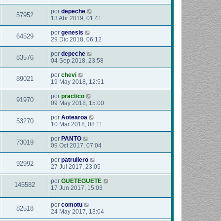
por
depeche
57952
13 Abr 2019, 01:41
por
genesis
64529
29 Dic 2018, 06:12
por
depeche
83576
04 Sep 2018, 23:58
por
chevi
89021
19 May 2018, 12:51
por
practico
91970
09 May 2018, 15:00
por
Aotearoa
53270
10 Mar 2018, 08:11
por
PANTO
73019
09 Oct 2017, 07:04
por
patrullero
92992
27 Jul 2017, 23:05
por
GUETEGUETE
145582
17 Jun 2017, 15:03
por
comotu
82518
24 May 2017, 13:04