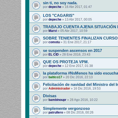
sin ti, no soy nada.
por
depeche
»
16 Abr 2017, 01:47
LOS "CAGARIS"
por
depeche
»
13 Abr 2017, 00:05
TRABAJO CUENTA AJENA SITUACIÓN
por
Marvi
»
05 Abr 2017, 10:59
SOBRE TENIENTES FINALIZAN CURSO
por
comotu
»
31 Ene 2017, 21:17
se suspenden ascensos en 2017
por
EL CID
»
28 Ene 2016, 23:43
QUE OS PROTEJA VPM.
por
depeche
»
12 Ene 2017, 01:38
la plataforma #NsMenos ha sido escuch
por
baltico17
»
20 Dic 2016, 22:13
Felicitación de navidad del Ministro del I
por
Administrador
»
16 Dic 2016, 19:53
Divisas
por
bambinoupr
»
28 Ago 2016, 10:22
Simplemente vergonzoso
por
patrullero
»
08 Dic 2016, 00:26