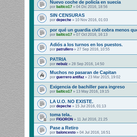
Nuevo coche de policía en suecia
por
baltico17
»
04 Dic 2016, 18:56
SIN CENSURAS
por
depeche
»
10 Nov 2016, 01:03
por qué un guardia civil cobra menos qu
por
baltico17
»
07 Oct 2016, 16:13
Adiós a los turnos en los puestos.
por
patrullero
»
27 Sep 2016, 10:55
PATRIA
por
nebulz
»
28 Sep 2016, 14:50
Muchos no pasaran de Capitan
por
guerrero antifaz
»
23 Mar 2015, 19:02
Exigencia de bachiller para ingreso
por
baltico17
»
13 May 2016, 19:15
LA U.O. NO EXISTE.
por
depeche
»
15 Jul 2016, 01:13
toma tela..
por
FIGORON
»
11 Jul 2016, 21:25
Pase a Retiro
por
baloncesto
»
04 Jul 2016, 16:51