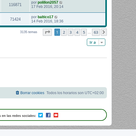
por
polillon2057
116871
17 Feb 2016, 20:14
por
baltico17
71424
14 Feb 2016, 18:36
Página
1
de
63
1
2
3
4
5
63
Siguiente
3135 temas
…
Ir a
Borrar cookies
Todos los horarios son
UTC+02:00
 en las redes sociales: