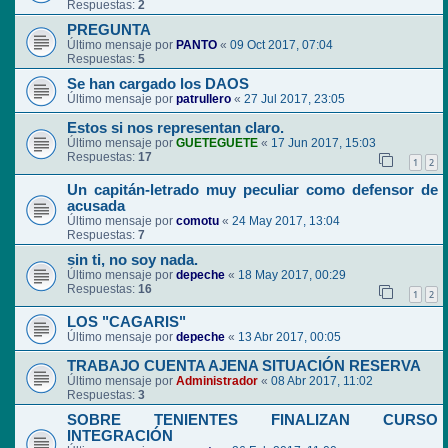
Respuestas:
2
PREGUNTA
Último mensaje por
PANTO
«
09 Oct 2017, 07:04
Respuestas:
5
Se han cargado los DAOS
Último mensaje por
patrullero
«
27 Jul 2017, 23:05
Estos si nos representan claro.
Último mensaje por
GUETEGUETE
«
17 Jun 2017, 15:03
Respuestas:
17
1
2
Un capitán-letrado muy peculiar como defensor de
acusada
Último mensaje por
comotu
«
24 May 2017, 13:04
Respuestas:
7
sin ti, no soy nada.
Último mensaje por
depeche
«
18 May 2017, 00:29
Respuestas:
16
1
2
LOS "CAGARIS"
Último mensaje por
depeche
«
13 Abr 2017, 00:05
TRABAJO CUENTA AJENA SITUACIÓN RESERVA
Último mensaje por
Administrador
«
08 Abr 2017, 11:02
Respuestas:
3
SOBRE TENIENTES FINALIZAN CURSO
INTEGRACIÓN