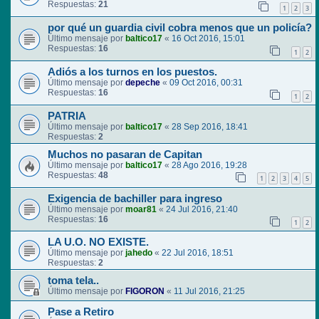
Respuestas:
21
1
2
3
por qué un guardia civil cobra menos que un policía?
Último mensaje por
baltico17
«
16 Oct 2016, 15:01
Respuestas:
16
1
2
Adiós a los turnos en los puestos.
Último mensaje por
depeche
«
09 Oct 2016, 00:31
Respuestas:
16
1
2
PATRIA
Último mensaje por
baltico17
«
28 Sep 2016, 18:41
Respuestas:
2
Muchos no pasaran de Capitan
Último mensaje por
baltico17
«
28 Ago 2016, 19:28
Respuestas:
48
1
2
3
4
5
Exigencia de bachiller para ingreso
Último mensaje por
moar81
«
24 Jul 2016, 21:40
Respuestas:
16
1
2
LA U.O. NO EXISTE.
Último mensaje por
jahedo
«
22 Jul 2016, 18:51
Respuestas:
2
toma tela..
Último mensaje por
FIGORON
«
11 Jul 2016, 21:25
Pase a Retiro