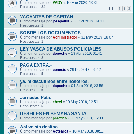
Último mensaje por
VADY
«
10 Ene 2020, 10:09
Respuestas:
24
1
2
3
VACANTES DE CAPITÁN
Último mensaje por
josepolilla
«
31 Oct 2019, 14:21
Respuestas:
1
SOBRE LOS DOCUMENTOS...
Último mensaje por
Administrador
«
31 May 2019, 18:07
Respuestas:
1
LEY VASCA DE ABUSOS POLICIALES
Último mensaje por
depeche
«
13 Abr 2019, 01:41
Respuestas:
2
PAGA EXTRA.-
Último mensaje por
genesis
«
29 Dic 2018, 06:12
Respuestas:
5
ya, ni discutimos entre nosotros.
Último mensaje por
depeche
«
04 Sep 2018, 23:58
Respuestas:
6
Jornadas Patio
Último mensaje por
chevi
«
19 May 2018, 12:51
Respuestas:
6
DESFILES EN SEMANA SANTA
Último mensaje por
practico
«
09 May 2018, 15:00
Activo sin destino
Último mensaje por
Aotearoa
«
10 Mar 2018, 08:11