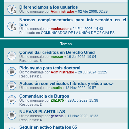
Diferenciamos a los usuarios
Último mensaje por
Administrador
«
02 Abr 2008, 02:29
Normas complementarias para intervención en el
foro
Último mensaje por
moderador
«
24 Feb 2006, 14:43
Publicado en
COMUNICADOS DE LA UNIÓN DE OFICIALES
Temas
Convalidar créditos en Derecho Uned
Último mensaje por
messer
«
19 Jul 2025, 19:04
Respuestas:
8
Pido ayuda para tesis doctoral
Último mensaje por
Administrador
«
29 Jul 2024, 22:25
Respuestas:
1
Actuación con vehículos híbridos y eléctricos.-
Último mensaje por
antolin
«
18 Nov 2022, 19:57
Comandancia de Burgos
Último mensaje por
Zfh1975
«
29 Ago 2022, 15:38
Respuestas:
2
NUEVAS PLANTILLAS
Último mensaje por
genesis
«
17 Nov 2020, 18:33
Respuestas:
4
Seguir en activo hasta los 65