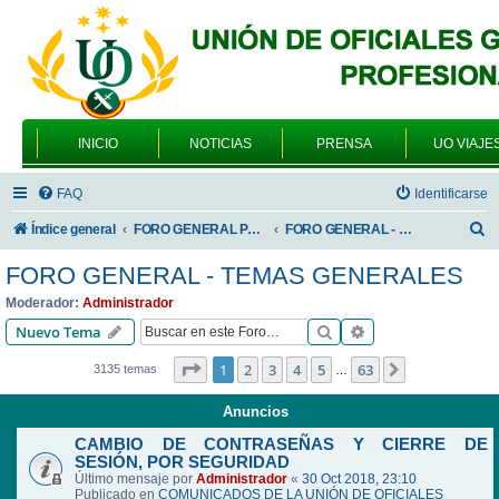
INICIO
NOTICIAS
PRENSA
UO VIAJE
FAQ
Identificarse
B
Índice general
FORO GENERAL PARA TODOS LOS USUARIOS
FORO GENERAL - TEMAS GENERALES
u
FORO GENERAL - TEMAS GENERALES
s
Moderador:
Administrador
c
Buscar
Búsqueda avanzad
Nuevo Tema
a
Página
1
de
63
1
2
3
4
5
63
Siguiente
3135 temas
…
r
Anuncios
CAMBIO DE CONTRASEÑAS Y CIERRE DE
SESIÓN, POR SEGURIDAD
Último mensaje por
Administrador
«
30 Oct 2018, 23:10
Publicado en
COMUNICADOS DE LA UNIÓN DE OFICIALES