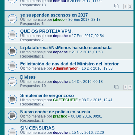
Último mensaje por
comotu
«
26 Feb 2017, 11:00
Respuestas:
13
1
2
se suspenden ascensos en 2017
Último mensaje por
jahedo
«
30 Ene 2017, 23:17
Respuestas:
6
QUE OS PROTEJA VPM.
Último mensaje por
depeche
«
17 Ene 2017, 02:54
Respuestas:
2
la plataforma #NsMenos ha sido escuchada
Último mensaje por
depeche
«
21 Dic 2016, 01:53
Respuestas:
1
Felicitación de navidad del Ministro del Interior
Último mensaje por
Administrador
«
16 Dic 2016, 19:53
Divisas
Último mensaje por
depeche
«
14 Dic 2016, 00:18
Respuestas:
19
1
2
Simplemente vergonzoso
Último mensaje por
GUETEGUETE
«
08 Dic 2016, 12:41
Respuestas:
2
Nuevo coche de policía en suecia
Último mensaje por
practico
«
06 Dic 2016, 00:01
Respuestas:
2
SIN CENSURAS
Último mensaje por
depeche
«
15 Nov 2016, 22:20