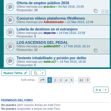
Oferta de empleo público 2016
Último mensaje por
practico
«
04 Abr 2016, 23:05
Respuestas:
10
1
2
Concurso vídeos plataforma #NsMenos
Último mensaje por
Administrador
«
22 Mar 2016, 12:48
Lotería de destinos en el extranjero
Último mensaje por
depeche
«
24 Feb 2016, 23:58
Respuestas:
5
LOS ASCENSOS DEL PEDAL
Último mensaje por
polillon2057
«
17 Feb 2016, 20:14
Respuestas:
12
1
2
Teniente inhabilitado y prisión por delito
Último mensaje por
baltico17
«
14 Feb 2016, 18:36
Respuestas:
5
Nuevo Tema
Página
1
de
63
1
2
3
4
5
63
Siguiente
3135 temas
…
Ir a
PERMISOS DEL FORO
No puedes
abrir nuevos temas en este Foro
No puedes
responder a temas en este Foro