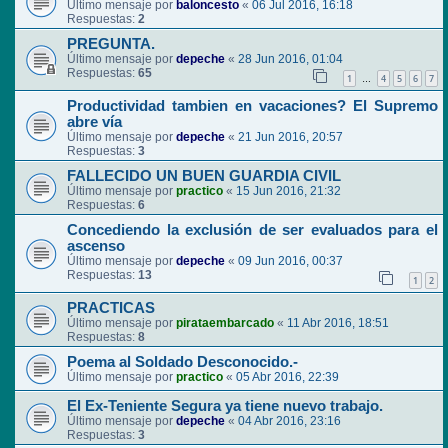
Último mensaje por
baloncesto
«
06 Jul 2016, 16:18
Respuestas:
2
PREGUNTA.
Último mensaje por
depeche
«
28 Jun 2016, 01:04
Respuestas:
65
1
4
5
6
7
…
Productividad tambien en vacaciones? El Supremo
abre vía
Último mensaje por
depeche
«
21 Jun 2016, 20:57
Respuestas:
3
FALLECIDO UN BUEN GUARDIA CIVIL
Último mensaje por
practico
«
15 Jun 2016, 21:32
Respuestas:
6
Concediendo la exclusión de ser evaluados para el
ascenso
Último mensaje por
depeche
«
09 Jun 2016, 00:37
Respuestas:
13
1
2
PRACTICAS
Último mensaje por
pirataembarcado
«
11 Abr 2016, 18:51
Respuestas:
8
Poema al Soldado Desconocido.-
Último mensaje por
practico
«
05 Abr 2016, 22:39
El Ex-Teniente Segura ya tiene nuevo trabajo.
Último mensaje por
depeche
«
04 Abr 2016, 23:16
Respuestas:
3