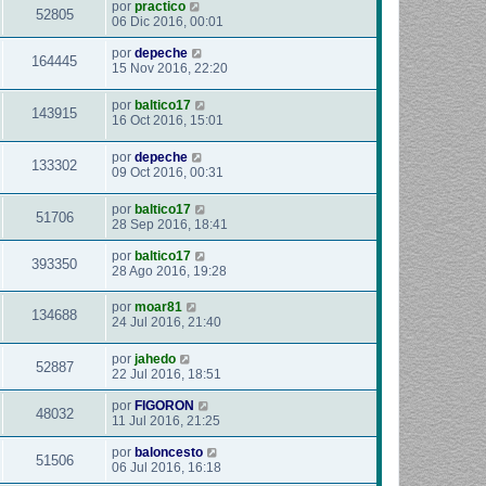
por
practico
52805
06 Dic 2016, 00:01
por
depeche
164445
15 Nov 2016, 22:20
por
baltico17
143915
16 Oct 2016, 15:01
por
depeche
133302
09 Oct 2016, 00:31
por
baltico17
51706
28 Sep 2016, 18:41
por
baltico17
393350
28 Ago 2016, 19:28
por
moar81
134688
24 Jul 2016, 21:40
por
jahedo
52887
22 Jul 2016, 18:51
por
FIGORON
48032
11 Jul 2016, 21:25
por
baloncesto
51506
06 Jul 2016, 16:18