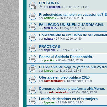
PREGUNTA.
por
depeche
»
21 Dic 2015, 01:03
Productividad tambien en vacaciones? E
por
baltico17
»
16 Jun 2016, 20:33
FALLECIDO UN BUEN GUARDIA CIVIL
por
MERSUO
»
15 May 2016, 10:47
Concediendo la exclusión de ser evaluad
por
nebulz
»
17 May 2016, 14:40
PRACTICAS
por
depeche
»
01 Abr 2016, 23:10
Poema al Soldado Desconocido.-
por
practico
»
05 Abr 2016, 22:39
El Ex-Teniente Segura ya tiene nuevo tra
por
jahedo
»
14 Mar 2016, 23:43
Oferta de empleo público 2016
por
Administrador
»
18 Mar 2016, 17:09
Concurso vídeos plataforma #NsMenos
por
Administrador
»
22 Mar 2016, 12:48
Lotería de destinos en el extranjero
por
lugoves
»
18 Feb 2016, 09:10