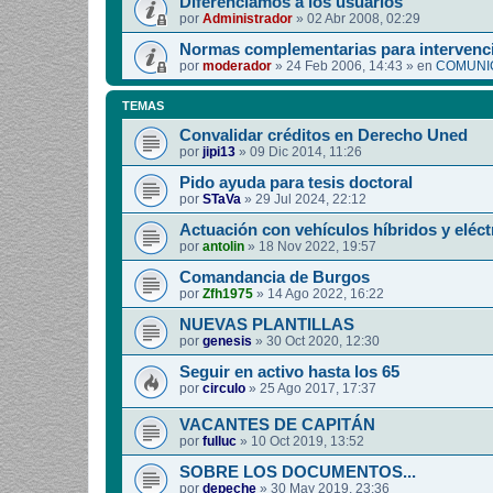
Diferenciamos a los usuarios
por
Administrador
»
02 Abr 2008, 02:29
Normas complementarias para intervenci
por
moderador
»
24 Feb 2006, 14:43
» en
COMUNIC
TEMAS
Convalidar créditos en Derecho Uned
por
jipi13
»
09 Dic 2014, 11:26
Pido ayuda para tesis doctoral
por
STaVa
»
29 Jul 2024, 22:12
Actuación con vehículos híbridos y eléct
por
antolin
»
18 Nov 2022, 19:57
Comandancia de Burgos
por
Zfh1975
»
14 Ago 2022, 16:22
NUEVAS PLANTILLAS
por
genesis
»
30 Oct 2020, 12:30
Seguir en activo hasta los 65
por
circulo
»
25 Ago 2017, 17:37
VACANTES DE CAPITÁN
por
fulluc
»
10 Oct 2019, 13:52
SOBRE LOS DOCUMENTOS...
por
depeche
»
30 May 2019, 23:36