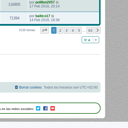
por
polillon2057
116805
17 Feb 2016, 20:14
por
baltico17
71394
14 Feb 2016, 18:36
Página
1
de
63
1
2
3
4
5
63
Siguiente
3135 temas
…
Ir a
Borrar cookies
Todos los horarios son
UTC+02:00
 en las redes sociales: