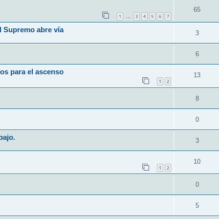
65
1
3
4
5
6
7
…
l Supremo abre vía
3
6
os para el ascenso
13
1
2
8
0
bajo.
3
10
1
2
0
5