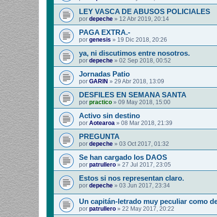
LEY VASCA DE ABUSOS POLICIALES
por
depeche
»
12 Abr 2019, 20:14
PAGA EXTRA.-
por
genesis
»
19 Dic 2018, 20:26
ya, ni discutimos entre nosotros.
por
depeche
»
02 Sep 2018, 00:52
Jornadas Patio
por
GARIN
»
29 Abr 2018, 13:09
DESFILES EN SEMANA SANTA
por
practico
»
09 May 2018, 15:00
Activo sin destino
por
Aotearoa
»
08 Mar 2018, 21:39
PREGUNTA
por
depeche
»
03 Oct 2017, 01:32
Se han cargado los DAOS
por
patrullero
»
27 Jul 2017, 23:05
Estos si nos representan claro.
por
depeche
»
03 Jun 2017, 23:34
Un capitán-letrado muy peculiar como d
por
patrullero
»
22 May 2017, 20:22