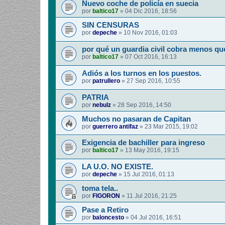
Nuevo coche de policía en suecia
por
baltico17
»
04 Dic 2016, 18:56
SIN CENSURAS
por
depeche
»
10 Nov 2016, 01:03
por qué un guardia civil cobra menos qu
por
baltico17
»
07 Oct 2016, 16:13
Adiós a los turnos en los puestos.
por
patrullero
»
27 Sep 2016, 10:55
PATRIA
por
nebulz
»
28 Sep 2016, 14:50
Muchos no pasaran de Capitan
por
guerrero antifaz
»
23 Mar 2015, 19:02
Exigencia de bachiller para ingreso
por
baltico17
»
13 May 2016, 19:15
LA U.O. NO EXISTE.
por
depeche
»
15 Jul 2016, 01:13
toma tela..
por
FIGORON
»
11 Jul 2016, 21:25
Pase a Retiro
por
baloncesto
»
04 Jul 2016, 16:51