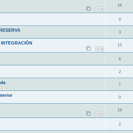
16
1
2
0
 RESERVA
3
 INTEGRACIÓN
13
1
2
6
2
ada
1
nterior
0
19
1
2
2