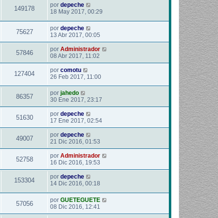
por
depeche
149178
18 May 2017, 00:29
por
depeche
75627
13 Abr 2017, 00:05
por
Administrador
57846
08 Abr 2017, 11:02
por
comotu
127404
26 Feb 2017, 11:00
por
jahedo
86357
30 Ene 2017, 23:17
por
depeche
51630
17 Ene 2017, 02:54
por
depeche
49007
21 Dic 2016, 01:53
por
Administrador
52758
16 Dic 2016, 19:53
por
depeche
153304
14 Dic 2016, 00:18
por
GUETEGUETE
57056
08 Dic 2016, 12:41