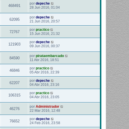
por
depeche
468491
28 Jun 2016, 01:04
por
depeche
62095
21 Jun 2016, 20:57
por
practico
72767
15 Jun 2016, 21:32
por
depeche
121903
09 Jun 2016, 00:37
por
pirataembarcado
84590
11 Abr 2016, 18:51
por
practico
46846
05 Abr 2016, 22:39
por
depeche
62207
04 Abr 2016, 23:16
por
practico
106315
04 Abr 2016, 23:05
por
Administrador
46276
22 Mar 2016, 12:48
por
depeche
76652
24 Feb 2016, 23:58