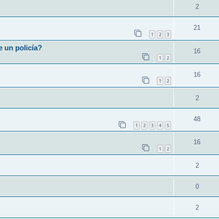
2
21
1
2
3
e un policía?
16
1
2
16
1
2
2
48
1
2
3
4
5
16
1
2
2
0
2