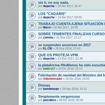
sin ti, no soy nada.
por
depeche
»
16 Abr 2017, 01:47
LOS "CAGARIS"
por
depeche
»
13 Abr 2017, 00:05
TRABAJO CUENTA AJENA SITUACIÓN
por
Marvi
»
05 Abr 2017, 10:59
SOBRE TENIENTES FINALIZAN CURSO
por
comotu
»
31 Ene 2017, 21:17
se suspenden ascensos en 2017
por
EL CID
»
28 Ene 2016, 23:43
QUE OS PROTEJA VPM.
por
depeche
»
12 Ene 2017, 01:38
la plataforma #NsMenos ha sido escuch
por
baltico17
»
20 Dic 2016, 22:13
Felicitación de navidad del Ministro del I
por
Administrador
»
16 Dic 2016, 19:53
Divisas
por
bambinoupr
»
28 Ago 2016, 10:22
Simplemente vergonzoso
por
patrullero
»
08 Dic 2016, 00:26