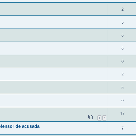
2
5
6
6
0
2
5
0
17
1
2
efensor de acusada
7