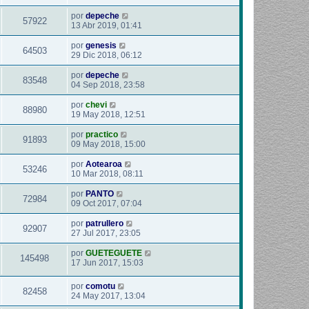
por
depeche
57922
13 Abr 2019, 01:41
por
genesis
64503
29 Dic 2018, 06:12
por
depeche
83548
04 Sep 2018, 23:58
por
chevi
88980
19 May 2018, 12:51
por
practico
91893
09 May 2018, 15:00
por
Aotearoa
53246
10 Mar 2018, 08:11
por
PANTO
72984
09 Oct 2017, 07:04
por
patrullero
92907
27 Jul 2017, 23:05
por
GUETEGUETE
145498
17 Jun 2017, 15:03
por
comotu
82458
24 May 2017, 13:04