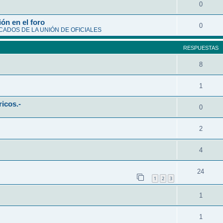
0
ón en el foro
0
ADOS DE LA UNIÓN DE OFICIALES
RESPUESTAS
8
1
ricos.-
0
2
4
24
1
2
3
1
1