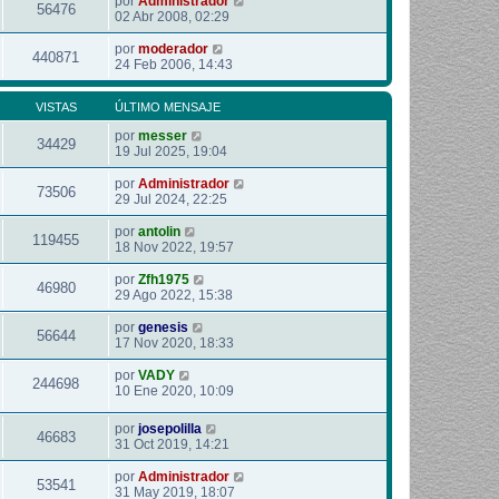
por
Administrador
56476
02 Abr 2008, 02:29
por
moderador
440871
24 Feb 2006, 14:43
VISTAS
ÚLTIMO MENSAJE
por
messer
34429
19 Jul 2025, 19:04
por
Administrador
73506
29 Jul 2024, 22:25
por
antolin
119455
18 Nov 2022, 19:57
por
Zfh1975
46980
29 Ago 2022, 15:38
por
genesis
56644
17 Nov 2020, 18:33
por
VADY
244698
10 Ene 2020, 10:09
por
josepolilla
46683
31 Oct 2019, 14:21
por
Administrador
53541
31 May 2019, 18:07