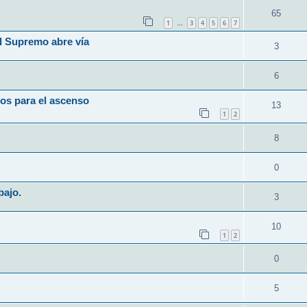
65
1
3
4
5
6
7
…
l Supremo abre vía
3
6
os para el ascenso
13
1
2
8
0
bajo.
3
10
1
2
0
5