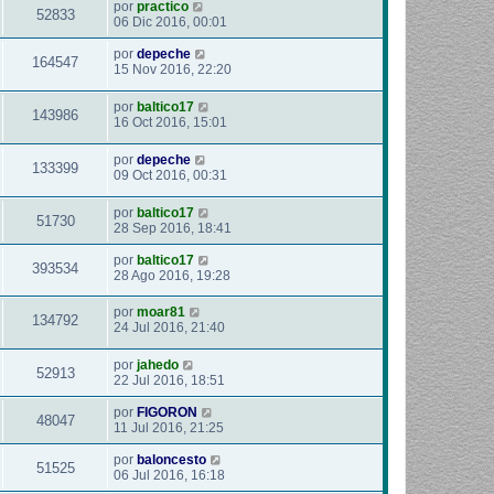
por
practico
52833
06 Dic 2016, 00:01
por
depeche
164547
15 Nov 2016, 22:20
por
baltico17
143986
16 Oct 2016, 15:01
por
depeche
133399
09 Oct 2016, 00:31
por
baltico17
51730
28 Sep 2016, 18:41
por
baltico17
393534
28 Ago 2016, 19:28
por
moar81
134792
24 Jul 2016, 21:40
por
jahedo
52913
22 Jul 2016, 18:51
por
FIGORON
48047
11 Jul 2016, 21:25
por
baloncesto
51525
06 Jul 2016, 16:18