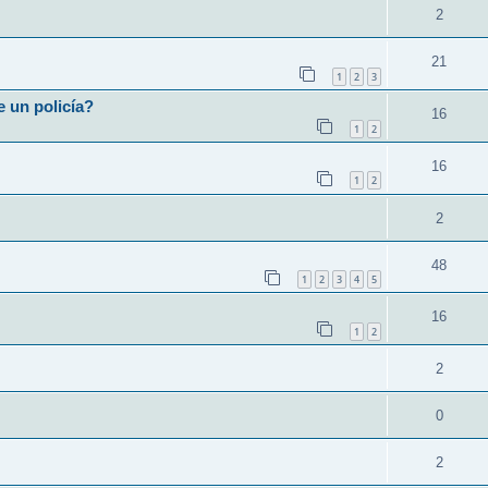
2
21
1
2
3
e un policía?
16
1
2
16
1
2
2
48
1
2
3
4
5
16
1
2
2
0
2