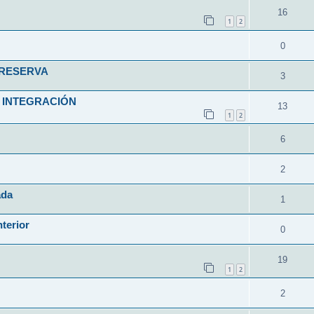
16
1
2
0
 RESERVA
3
 INTEGRACIÓN
13
1
2
6
2
ada
1
nterior
0
19
1
2
2