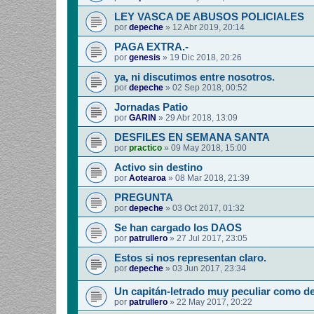
LEY VASCA DE ABUSOS POLICIALES
por
depeche
»
12 Abr 2019, 20:14
PAGA EXTRA.-
por
genesis
»
19 Dic 2018, 20:26
ya, ni discutimos entre nosotros.
por
depeche
»
02 Sep 2018, 00:52
Jornadas Patio
por
GARIN
»
29 Abr 2018, 13:09
DESFILES EN SEMANA SANTA
por
practico
»
09 May 2018, 15:00
Activo sin destino
por
Aotearoa
»
08 Mar 2018, 21:39
PREGUNTA
por
depeche
»
03 Oct 2017, 01:32
Se han cargado los DAOS
por
patrullero
»
27 Jul 2017, 23:05
Estos si nos representan claro.
por
depeche
»
03 Jun 2017, 23:34
Un capitán-letrado muy peculiar como d
por
patrullero
»
22 May 2017, 20:22