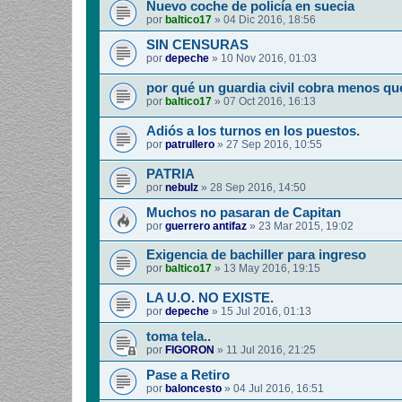
Nuevo coche de policía en suecia
por
baltico17
»
04 Dic 2016, 18:56
SIN CENSURAS
por
depeche
»
10 Nov 2016, 01:03
por qué un guardia civil cobra menos qu
por
baltico17
»
07 Oct 2016, 16:13
Adiós a los turnos en los puestos.
por
patrullero
»
27 Sep 2016, 10:55
PATRIA
por
nebulz
»
28 Sep 2016, 14:50
Muchos no pasaran de Capitan
por
guerrero antifaz
»
23 Mar 2015, 19:02
Exigencia de bachiller para ingreso
por
baltico17
»
13 May 2016, 19:15
LA U.O. NO EXISTE.
por
depeche
»
15 Jul 2016, 01:13
toma tela..
por
FIGORON
»
11 Jul 2016, 21:25
Pase a Retiro
por
baloncesto
»
04 Jul 2016, 16:51