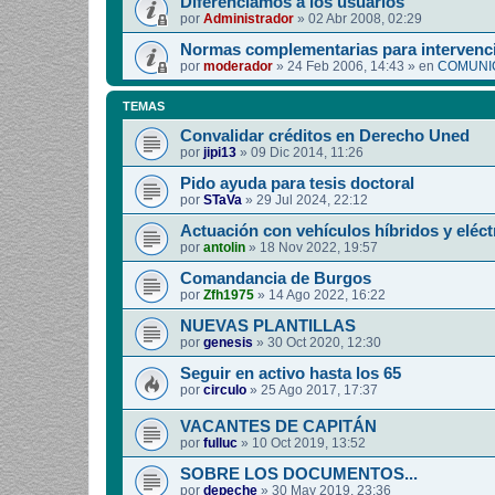
Diferenciamos a los usuarios
por
Administrador
»
02 Abr 2008, 02:29
Normas complementarias para intervenci
por
moderador
»
24 Feb 2006, 14:43
» en
COMUNIC
TEMAS
Convalidar créditos en Derecho Uned
por
jipi13
»
09 Dic 2014, 11:26
Pido ayuda para tesis doctoral
por
STaVa
»
29 Jul 2024, 22:12
Actuación con vehículos híbridos y eléct
por
antolin
»
18 Nov 2022, 19:57
Comandancia de Burgos
por
Zfh1975
»
14 Ago 2022, 16:22
NUEVAS PLANTILLAS
por
genesis
»
30 Oct 2020, 12:30
Seguir en activo hasta los 65
por
circulo
»
25 Ago 2017, 17:37
VACANTES DE CAPITÁN
por
fulluc
»
10 Oct 2019, 13:52
SOBRE LOS DOCUMENTOS...
por
depeche
»
30 May 2019, 23:36