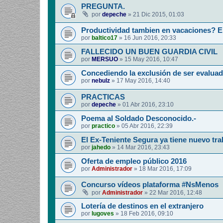
PREGUNTA.
por
depeche
»
21 Dic 2015, 01:03
Productividad tambien en vacaciones? E
por
baltico17
»
16 Jun 2016, 20:33
FALLECIDO UN BUEN GUARDIA CIVIL
por
MERSUO
»
15 May 2016, 10:47
Concediendo la exclusión de ser evaluad
por
nebulz
»
17 May 2016, 14:40
PRACTICAS
por
depeche
»
01 Abr 2016, 23:10
Poema al Soldado Desconocido.-
por
practico
»
05 Abr 2016, 22:39
El Ex-Teniente Segura ya tiene nuevo tra
por
jahedo
»
14 Mar 2016, 23:43
Oferta de empleo público 2016
por
Administrador
»
18 Mar 2016, 17:09
Concurso vídeos plataforma #NsMenos
por
Administrador
»
22 Mar 2016, 12:48
Lotería de destinos en el extranjero
por
lugoves
»
18 Feb 2016, 09:10