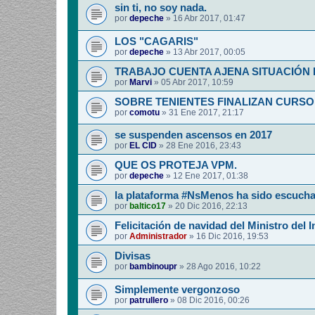
sin ti, no soy nada.
por
depeche
»
16 Abr 2017, 01:47
LOS "CAGARIS"
por
depeche
»
13 Abr 2017, 00:05
TRABAJO CUENTA AJENA SITUACIÓN
por
Marvi
»
05 Abr 2017, 10:59
SOBRE TENIENTES FINALIZAN CURSO
por
comotu
»
31 Ene 2017, 21:17
se suspenden ascensos en 2017
por
EL CID
»
28 Ene 2016, 23:43
QUE OS PROTEJA VPM.
por
depeche
»
12 Ene 2017, 01:38
la plataforma #NsMenos ha sido escuch
por
baltico17
»
20 Dic 2016, 22:13
Felicitación de navidad del Ministro del I
por
Administrador
»
16 Dic 2016, 19:53
Divisas
por
bambinoupr
»
28 Ago 2016, 10:22
Simplemente vergonzoso
por
patrullero
»
08 Dic 2016, 00:26