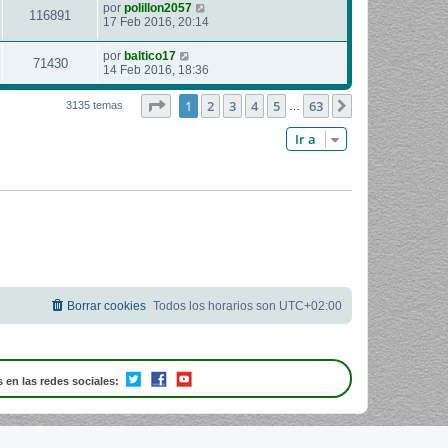
por
polillon2057
116891
17 Feb 2016, 20:14
por
baltico17
71430
14 Feb 2016, 18:36
Página
1
de
63
1
2
3
4
5
63
Siguiente
3135 temas
…
Ir a
Borrar cookies
Todos los horarios son
UTC+02:00
 en las redes sociales: