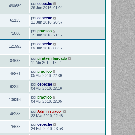
por
depeche
468689
28 Jun 2016, 01:04
por
depeche
62123
21 Jun 2016, 20:57
por
practico
72808
15 Jun 2016, 21:32
por
depeche
121992
09 Jun 2016, 00:37
por
pirataembarcado
84638
11 Abr 2016, 18:51
por
practico
46861
05 Abr 2016, 22:39
por
depeche
62239
04 Abr 2016, 23:16
por
practico
106386
04 Abr 2016, 23:05
por
Administrador
46288
22 Mar 2016, 12:48
por
depeche
76688
24 Feb 2016, 23:58