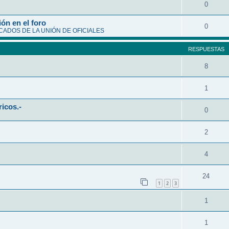
0
ón en el foro
0
ADOS DE LA UNIÓN DE OFICIALES
RESPUESTAS
8
1
ricos.-
0
2
4
24
1
2
3
1
1