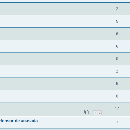
2
5
6
6
0
2
5
0
17
1
2
efensor de acusada
7