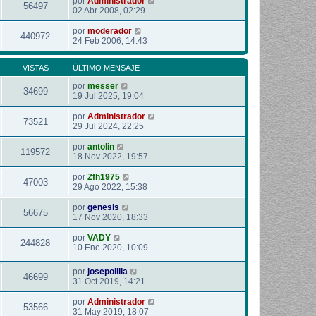
por
Administrador
56497
02 Abr 2008, 02:29
por
moderador
440972
24 Feb 2006, 14:43
VISTAS
ÚLTIMO MENSAJE
por
messer
34699
19 Jul 2025, 19:04
por
Administrador
73521
29 Jul 2024, 22:25
por
antolin
119572
18 Nov 2022, 19:57
por
Zfh1975
47003
29 Ago 2022, 15:38
por
genesis
56675
17 Nov 2020, 18:33
por
VADY
244828
10 Ene 2020, 10:09
por
josepolilla
46699
31 Oct 2019, 14:21
por
Administrador
53566
31 May 2019, 18:07