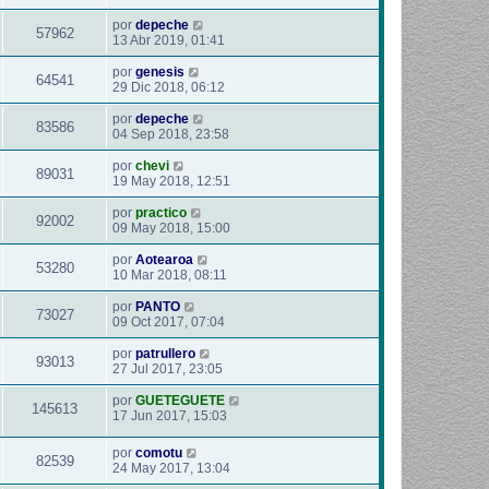
por
depeche
57962
13 Abr 2019, 01:41
por
genesis
64541
29 Dic 2018, 06:12
por
depeche
83586
04 Sep 2018, 23:58
por
chevi
89031
19 May 2018, 12:51
por
practico
92002
09 May 2018, 15:00
por
Aotearoa
53280
10 Mar 2018, 08:11
por
PANTO
73027
09 Oct 2017, 07:04
por
patrullero
93013
27 Jul 2017, 23:05
por
GUETEGUETE
145613
17 Jun 2017, 15:03
por
comotu
82539
24 May 2017, 13:04