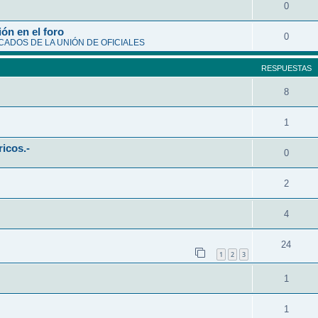
0
ón en el foro
0
ADOS DE LA UNIÓN DE OFICIALES
RESPUESTAS
8
1
ricos.-
0
2
4
24
1
2
3
1
1