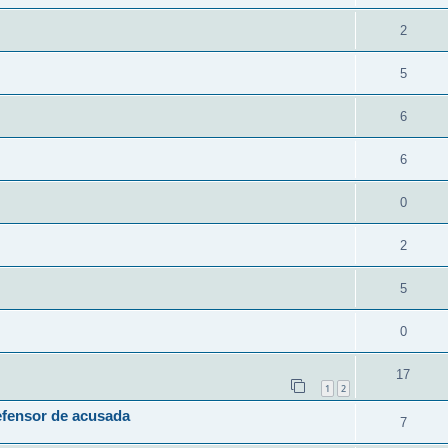
2
5
6
6
0
2
5
0
17
1
2
efensor de acusada
7