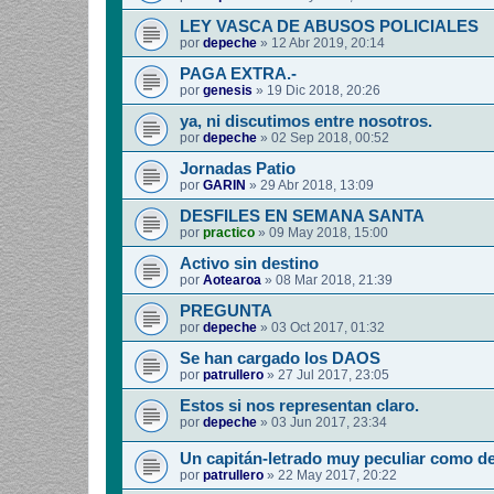
LEY VASCA DE ABUSOS POLICIALES
por
depeche
»
12 Abr 2019, 20:14
PAGA EXTRA.-
por
genesis
»
19 Dic 2018, 20:26
ya, ni discutimos entre nosotros.
por
depeche
»
02 Sep 2018, 00:52
Jornadas Patio
por
GARIN
»
29 Abr 2018, 13:09
DESFILES EN SEMANA SANTA
por
practico
»
09 May 2018, 15:00
Activo sin destino
por
Aotearoa
»
08 Mar 2018, 21:39
PREGUNTA
por
depeche
»
03 Oct 2017, 01:32
Se han cargado los DAOS
por
patrullero
»
27 Jul 2017, 23:05
Estos si nos representan claro.
por
depeche
»
03 Jun 2017, 23:34
Un capitán-letrado muy peculiar como d
por
patrullero
»
22 May 2017, 20:22