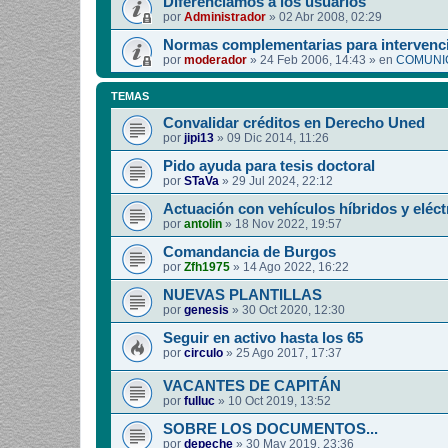
Diferenciamos a los usuarios
por
Administrador
»
02 Abr 2008, 02:29
Normas complementarias para intervenci
por
moderador
»
24 Feb 2006, 14:43
» en
COMUNIC
TEMAS
Convalidar créditos en Derecho Uned
por
jipi13
»
09 Dic 2014, 11:26
Pido ayuda para tesis doctoral
por
STaVa
»
29 Jul 2024, 22:12
Actuación con vehículos híbridos y eléct
por
antolin
»
18 Nov 2022, 19:57
Comandancia de Burgos
por
Zfh1975
»
14 Ago 2022, 16:22
NUEVAS PLANTILLAS
por
genesis
»
30 Oct 2020, 12:30
Seguir en activo hasta los 65
por
circulo
»
25 Ago 2017, 17:37
VACANTES DE CAPITÁN
por
fulluc
»
10 Oct 2019, 13:52
SOBRE LOS DOCUMENTOS...
por
depeche
»
30 May 2019, 23:36