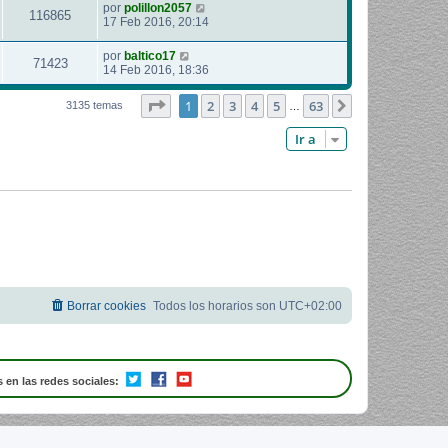
por
polillon2057
116865
17 Feb 2016, 20:14
por
baltico17
71423
14 Feb 2016, 18:36
Página
1
de
63
1
2
3
4
5
63
Siguiente
3135 temas
…
Ir a
Borrar cookies
Todos los horarios son
UTC+02:00
 en las redes sociales: