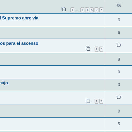
65
1
3
4
5
6
7
…
l Supremo abre vía
3
6
os para el ascenso
13
1
2
8
0
bajo.
3
10
1
2
0
5