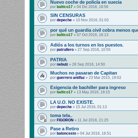
Nuevo coche de policía en suecia
por
baltico17
»
04 Dic 2016, 18:56
SIN CENSURAS
por
depeche
»
10 Nov 2016, 01:03
por qué un guardia civil cobra menos qu
por
baltico17
»
07 Oct 2016, 16:13
Adiós a los turnos en los puestos.
por
patrullero
»
27 Sep 2016, 10:55
PATRIA
por
nebulz
»
28 Sep 2016, 14:50
Muchos no pasaran de Capitan
por
guerrero antifaz
»
23 Mar 2015, 19:02
Exigencia de bachiller para ingreso
por
baltico17
»
13 May 2016, 19:15
LA U.O. NO EXISTE.
por
depeche
»
15 Jul 2016, 01:13
toma tela..
por
FIGORON
»
11 Jul 2016, 21:25
Pase a Retiro
por
baloncesto
»
04 Jul 2016, 16:51