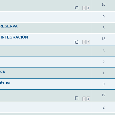
16
1
2
0
 RESERVA
3
 INTEGRACIÓN
13
1
2
6
2
ada
1
nterior
0
19
1
2
2