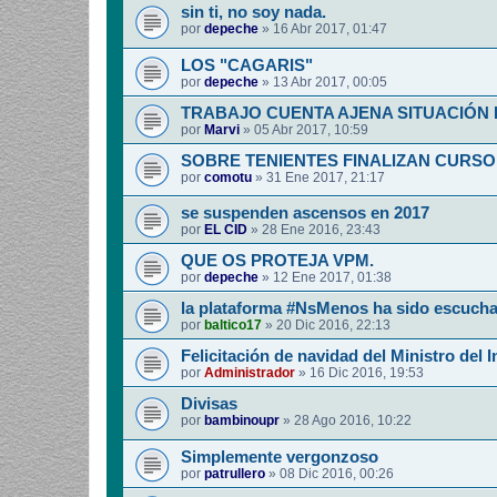
sin ti, no soy nada.
por
depeche
»
16 Abr 2017, 01:47
LOS "CAGARIS"
por
depeche
»
13 Abr 2017, 00:05
TRABAJO CUENTA AJENA SITUACIÓN
por
Marvi
»
05 Abr 2017, 10:59
SOBRE TENIENTES FINALIZAN CURSO
por
comotu
»
31 Ene 2017, 21:17
se suspenden ascensos en 2017
por
EL CID
»
28 Ene 2016, 23:43
QUE OS PROTEJA VPM.
por
depeche
»
12 Ene 2017, 01:38
la plataforma #NsMenos ha sido escuch
por
baltico17
»
20 Dic 2016, 22:13
Felicitación de navidad del Ministro del I
por
Administrador
»
16 Dic 2016, 19:53
Divisas
por
bambinoupr
»
28 Ago 2016, 10:22
Simplemente vergonzoso
por
patrullero
»
08 Dic 2016, 00:26