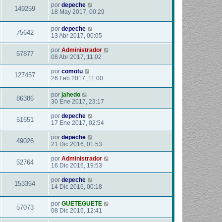
por
depeche
149259
18 May 2017, 00:29
por
depeche
75642
13 Abr 2017, 00:05
por
Administrador
57877
08 Abr 2017, 11:02
por
comotu
127457
26 Feb 2017, 11:00
por
jahedo
86386
30 Ene 2017, 23:17
por
depeche
51651
17 Ene 2017, 02:54
por
depeche
49026
21 Dic 2016, 01:53
por
Administrador
52764
16 Dic 2016, 19:53
por
depeche
153364
14 Dic 2016, 00:18
por
GUETEGUETE
57073
08 Dic 2016, 12:41