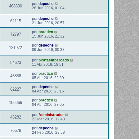
por
depeche
468630
28 Jun 2016, 01:04
por
depeche
62115
21 Jun 2016, 20:57
por
practico
72797
15 Jun 2016, 21:32
por
depeche
121972
09 Jun 2016, 00:37
por
pirataembarcado
84623
11 Abr 2016, 18:51
por
practico
46858
05 Abr 2016, 22:39
por
depeche
62227
04 Abr 2016, 23:16
por
practico
106366
04 Abr 2016, 23:05
por
Administrador
46282
22 Mar 2016, 12:48
por
depeche
76678
24 Feb 2016, 23:58