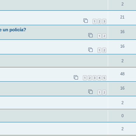
2
21
1
2
3
e un policía?
16
1
2
16
1
2
2
48
1
2
3
4
5
16
1
2
2
0
2