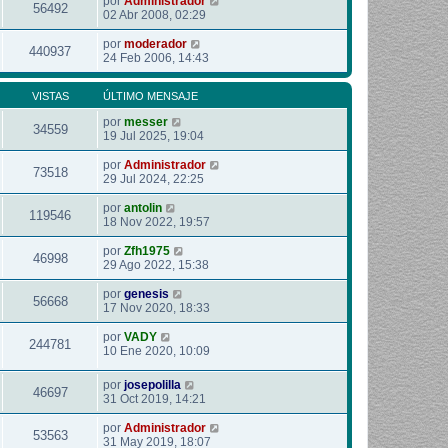
por
Administrador
56492
02 Abr 2008, 02:29
por
moderador
440937
24 Feb 2006, 14:43
VISTAS
ÚLTIMO MENSAJE
por
messer
34559
19 Jul 2025, 19:04
por
Administrador
73518
29 Jul 2024, 22:25
por
antolin
119546
18 Nov 2022, 19:57
por
Zfh1975
46998
29 Ago 2022, 15:38
por
genesis
56668
17 Nov 2020, 18:33
por
VADY
244781
10 Ene 2020, 10:09
por
josepolilla
46697
31 Oct 2019, 14:21
por
Administrador
53563
31 May 2019, 18:07