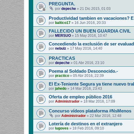
PREGUNTA.
por
depeche
»
21 Dic 2015, 01:03
Productividad tambien en vacaciones? E
por
baltico17
»
16 Jun 2016, 20:33
FALLECIDO UN BUEN GUARDIA CIVIL
por
MERSUO
»
15 May 2016, 10:47
Concediendo la exclusión de ser evaluad
por
nebulz
»
17 May 2016, 14:40
PRACTICAS
por
depeche
»
01 Abr 2016, 23:10
Poema al Soldado Desconocido.-
por
practico
»
05 Abr 2016, 22:39
El Ex-Teniente Segura ya tiene nuevo tra
por
jahedo
»
14 Mar 2016, 23:43
Oferta de empleo público 2016
por
Administrador
»
18 Mar 2016, 17:09
Concurso vídeos plataforma #NsMenos
por
Administrador
»
22 Mar 2016, 12:48
Lotería de destinos en el extranjero
por
lugoves
»
18 Feb 2016, 09:10