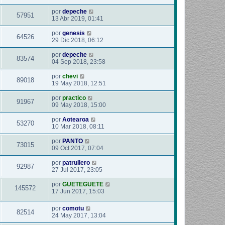
por
depeche
57951
13 Abr 2019, 01:41
por
genesis
64526
29 Dic 2018, 06:12
por
depeche
83574
04 Sep 2018, 23:58
por
chevi
89018
19 May 2018, 12:51
por
practico
91967
09 May 2018, 15:00
por
Aotearoa
53270
10 Mar 2018, 08:11
por
PANTO
73015
09 Oct 2017, 07:04
por
patrullero
92987
27 Jul 2017, 23:05
por
GUETEGUETE
145572
17 Jun 2017, 15:03
por
comotu
82514
24 May 2017, 13:04