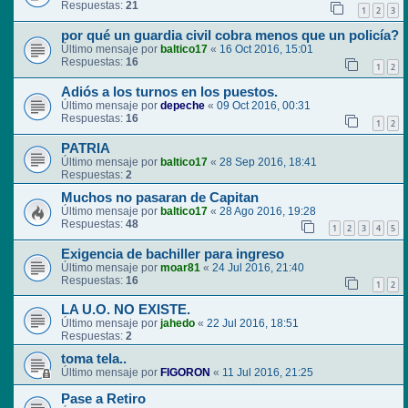
Respuestas:
21
1
2
3
por qué un guardia civil cobra menos que un policía?
Último mensaje por
baltico17
«
16 Oct 2016, 15:01
Respuestas:
16
1
2
Adiós a los turnos en los puestos.
Último mensaje por
depeche
«
09 Oct 2016, 00:31
Respuestas:
16
1
2
PATRIA
Último mensaje por
baltico17
«
28 Sep 2016, 18:41
Respuestas:
2
Muchos no pasaran de Capitan
Último mensaje por
baltico17
«
28 Ago 2016, 19:28
Respuestas:
48
1
2
3
4
5
Exigencia de bachiller para ingreso
Último mensaje por
moar81
«
24 Jul 2016, 21:40
Respuestas:
16
1
2
LA U.O. NO EXISTE.
Último mensaje por
jahedo
«
22 Jul 2016, 18:51
Respuestas:
2
toma tela..
Último mensaje por
FIGORON
«
11 Jul 2016, 21:25
Pase a Retiro