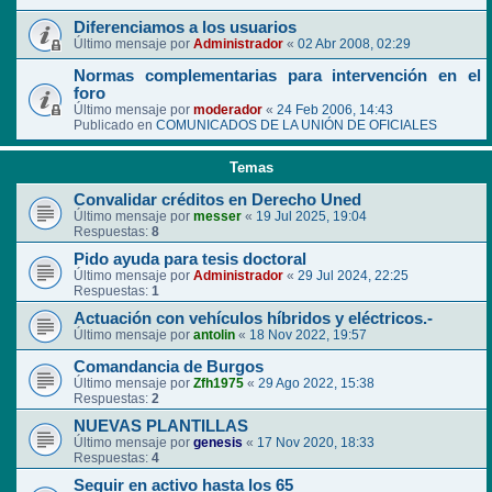
Diferenciamos a los usuarios
Último mensaje por
Administrador
«
02 Abr 2008, 02:29
Normas complementarias para intervención en el
foro
Último mensaje por
moderador
«
24 Feb 2006, 14:43
Publicado en
COMUNICADOS DE LA UNIÓN DE OFICIALES
Temas
Convalidar créditos en Derecho Uned
Último mensaje por
messer
«
19 Jul 2025, 19:04
Respuestas:
8
Pido ayuda para tesis doctoral
Último mensaje por
Administrador
«
29 Jul 2024, 22:25
Respuestas:
1
Actuación con vehículos híbridos y eléctricos.-
Último mensaje por
antolin
«
18 Nov 2022, 19:57
Comandancia de Burgos
Último mensaje por
Zfh1975
«
29 Ago 2022, 15:38
Respuestas:
2
NUEVAS PLANTILLAS
Último mensaje por
genesis
«
17 Nov 2020, 18:33
Respuestas:
4
Seguir en activo hasta los 65