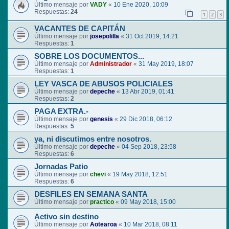
Último mensaje por
VADY
«
10 Ene 2020, 10:09
Respuestas:
24
1
2
3
VACANTES DE CAPITÁN
Último mensaje por
josepolilla
«
31 Oct 2019, 14:21
Respuestas:
1
SOBRE LOS DOCUMENTOS...
Último mensaje por
Administrador
«
31 May 2019, 18:07
Respuestas:
1
LEY VASCA DE ABUSOS POLICIALES
Último mensaje por
depeche
«
13 Abr 2019, 01:41
Respuestas:
2
PAGA EXTRA.-
Último mensaje por
genesis
«
29 Dic 2018, 06:12
Respuestas:
5
ya, ni discutimos entre nosotros.
Último mensaje por
depeche
«
04 Sep 2018, 23:58
Respuestas:
6
Jornadas Patio
Último mensaje por
chevi
«
19 May 2018, 12:51
Respuestas:
6
DESFILES EN SEMANA SANTA
Último mensaje por
practico
«
09 May 2018, 15:00
Activo sin destino
Último mensaje por
Aotearoa
«
10 Mar 2018, 08:11