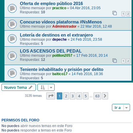
Oferta de empleo público 2016
Último mensaje por
practico
«
04 Abr 2016, 23:05
Respuestas:
10
1
2
Concurso vídeos plataforma #NsMenos
Último mensaje por
Administrador
«
22 Mar 2016, 12:48
Lotería de destinos en el extranjero
Último mensaje por
depeche
«
24 Feb 2016, 23:58
Respuestas:
5
LOS ASCENSOS DEL PEDAL
Último mensaje por
polillon2057
«
17 Feb 2016, 20:14
Respuestas:
12
1
2
Teniente inhabilitado y prisión por delito
Último mensaje por
baltico17
«
14 Feb 2016, 18:36
Respuestas:
5
Nuevo Tema
Página
1
de
63
1
2
3
4
5
63
Siguiente
3135 temas
…
Ir a
PERMISOS DEL FORO
No puedes
abrir nuevos temas en este Foro
No puedes
responder a temas en este Foro