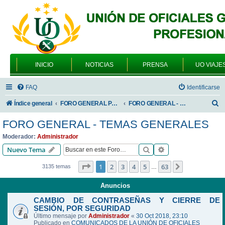
INICIO
NOTICIAS
PRENSA
UO VIAJE
FAQ
Identificarse
B
Índice general
FORO GENERAL PARA TODOS LOS USUARIOS
FORO GENERAL - TEMAS GENERALES
u
FORO GENERAL - TEMAS GENERALES
s
Moderador:
Administrador
c
Buscar
Búsqueda avanzad
Nuevo Tema
a
Página
1
de
63
1
2
3
4
5
63
Siguiente
3135 temas
…
r
Anuncios
CAMBIO DE CONTRASEÑAS Y CIERRE DE
SESIÓN, POR SEGURIDAD
Último mensaje por
Administrador
«
30 Oct 2018, 23:10
Publicado en
COMUNICADOS DE LA UNIÓN DE OFICIALES