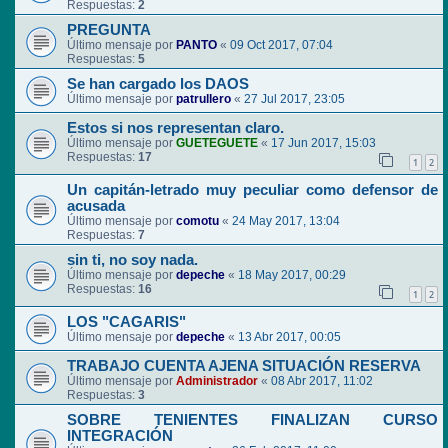
Respuestas:
2
PREGUNTA
Último mensaje por
PANTO
«
09 Oct 2017, 07:04
Respuestas:
5
Se han cargado los DAOS
Último mensaje por
patrullero
«
27 Jul 2017, 23:05
Estos si nos representan claro.
Último mensaje por
GUETEGUETE
«
17 Jun 2017, 15:03
Respuestas:
17
1
2
Un capitán-letrado muy peculiar como defensor de
acusada
Último mensaje por
comotu
«
24 May 2017, 13:04
Respuestas:
7
sin ti, no soy nada.
Último mensaje por
depeche
«
18 May 2017, 00:29
Respuestas:
16
1
2
LOS "CAGARIS"
Último mensaje por
depeche
«
13 Abr 2017, 00:05
TRABAJO CUENTA AJENA SITUACIÓN RESERVA
Último mensaje por
Administrador
«
08 Abr 2017, 11:02
Respuestas:
3
SOBRE TENIENTES FINALIZAN CURSO
INTEGRACIÓN