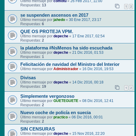
Último mensaje por
comotu
«
26 Feb 2017, 11:00
Respuestas:
13
1
2
se suspenden ascensos en 2017
Último mensaje por
jahedo
«
30 Ene 2017, 23:17
Respuestas:
6
QUE OS PROTEJA VPM.
Último mensaje por
depeche
«
17 Ene 2017, 02:54
Respuestas:
2
la plataforma #NsMenos ha sido escuchada
Último mensaje por
depeche
«
21 Dic 2016, 01:53
Respuestas:
1
Felicitación de navidad del Ministro del Interior
Último mensaje por
Administrador
«
16 Dic 2016, 19:53
Divisas
Último mensaje por
depeche
«
14 Dic 2016, 00:18
Respuestas:
19
1
2
Simplemente vergonzoso
Último mensaje por
GUETEGUETE
«
08 Dic 2016, 12:41
Respuestas:
2
Nuevo coche de policía en suecia
Último mensaje por
practico
«
06 Dic 2016, 00:01
Respuestas:
2
SIN CENSURAS
Último mensaje por
depeche
«
15 Nov 2016, 22:20