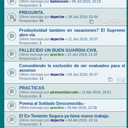
Último mensaje por
baloncesto
«
06 Jul 2016, 16:18
Respuestas:
2
PREGUNTA.
Último mensaje por
depeche
«
28 Jun 2016, 01:04
Respuestas:
65
1
4
5
6
7
…
Productividad tambien en vacaciones? El Supremo
abre vía
Último mensaje por
depeche
«
21 Jun 2016, 20:57
Respuestas:
3
FALLECIDO UN BUEN GUARDIA CIVIL
Último mensaje por
practico
«
15 Jun 2016, 21:32
Respuestas:
6
Concediendo la exclusión de ser evaluados para el
ascenso
Último mensaje por
depeche
«
09 Jun 2016, 00:37
Respuestas:
13
1
2
PRACTICAS
Último mensaje por
pirataembarcado
«
11 Abr 2016, 18:51
Respuestas:
8
Poema al Soldado Desconocido.-
Último mensaje por
practico
«
05 Abr 2016, 22:39
El Ex-Teniente Segura ya tiene nuevo trabajo.
Último mensaje por
depeche
«
04 Abr 2016, 23:16
Respuestas:
3