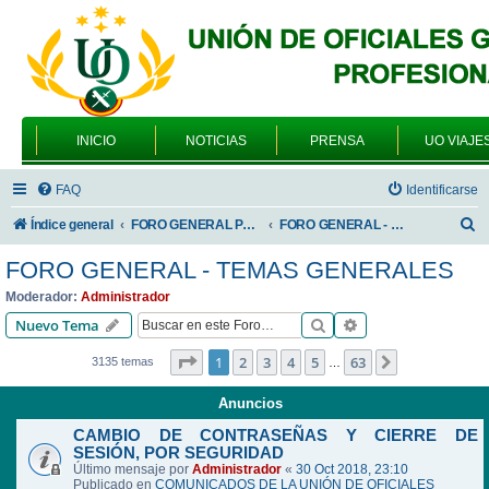
INICIO
NOTICIAS
PRENSA
UO VIAJE
FAQ
Identificarse
B
Índice general
FORO GENERAL PARA TODOS LOS USUARIOS
FORO GENERAL - TEMAS GENERALES
u
FORO GENERAL - TEMAS GENERALES
s
Moderador:
Administrador
c
Buscar
Búsqueda avanzad
Nuevo Tema
a
Página
1
de
63
1
2
3
4
5
63
Siguiente
3135 temas
…
r
Anuncios
CAMBIO DE CONTRASEÑAS Y CIERRE DE
SESIÓN, POR SEGURIDAD
Último mensaje por
Administrador
«
30 Oct 2018, 23:10
Publicado en
COMUNICADOS DE LA UNIÓN DE OFICIALES