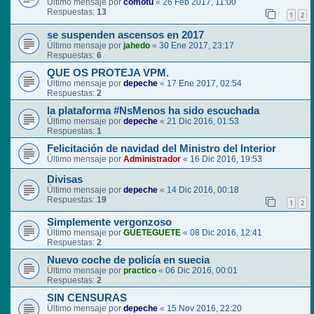
Último mensaje por
comotu
«
26 Feb 2017, 11:00
Respuestas:
13
1
2
se suspenden ascensos en 2017
Último mensaje por
jahedo
«
30 Ene 2017, 23:17
Respuestas:
6
QUE OS PROTEJA VPM.
Último mensaje por
depeche
«
17 Ene 2017, 02:54
Respuestas:
2
la plataforma #NsMenos ha sido escuchada
Último mensaje por
depeche
«
21 Dic 2016, 01:53
Respuestas:
1
Felicitación de navidad del Ministro del Interior
Último mensaje por
Administrador
«
16 Dic 2016, 19:53
Divisas
Último mensaje por
depeche
«
14 Dic 2016, 00:18
Respuestas:
19
1
2
Simplemente vergonzoso
Último mensaje por
GUETEGUETE
«
08 Dic 2016, 12:41
Respuestas:
2
Nuevo coche de policía en suecia
Último mensaje por
practico
«
06 Dic 2016, 00:01
Respuestas:
2
SIN CENSURAS
Último mensaje por
depeche
«
15 Nov 2016, 22:20