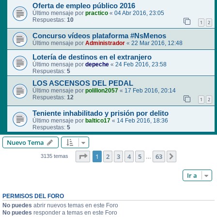
Oferta de empleo público 2016
Último mensaje por
practico
«
04 Abr 2016, 23:05
Respuestas:
10
1
2
Concurso vídeos plataforma #NsMenos
Último mensaje por
Administrador
«
22 Mar 2016, 12:48
Lotería de destinos en el extranjero
Último mensaje por
depeche
«
24 Feb 2016, 23:58
Respuestas:
5
LOS ASCENSOS DEL PEDAL
Último mensaje por
polillon2057
«
17 Feb 2016, 20:14
Respuestas:
12
1
2
Teniente inhabilitado y prisión por delito
Último mensaje por
baltico17
«
14 Feb 2016, 18:36
Respuestas:
5
Nuevo Tema
Página
1
de
63
1
2
3
4
5
63
Siguiente
3135 temas
…
Ir a
PERMISOS DEL FORO
No puedes
abrir nuevos temas en este Foro
No puedes
responder a temas en este Foro