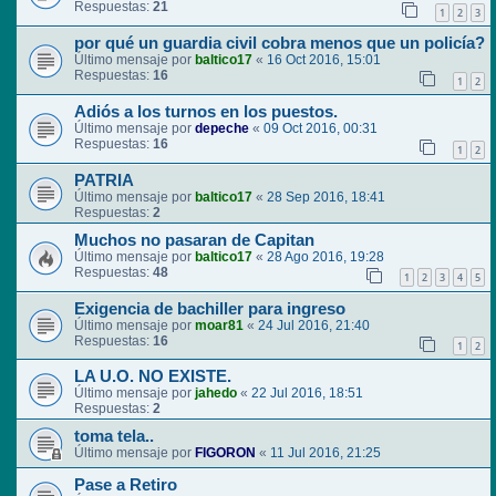
Respuestas:
21
1
2
3
por qué un guardia civil cobra menos que un policía?
Último mensaje por
baltico17
«
16 Oct 2016, 15:01
Respuestas:
16
1
2
Adiós a los turnos en los puestos.
Último mensaje por
depeche
«
09 Oct 2016, 00:31
Respuestas:
16
1
2
PATRIA
Último mensaje por
baltico17
«
28 Sep 2016, 18:41
Respuestas:
2
Muchos no pasaran de Capitan
Último mensaje por
baltico17
«
28 Ago 2016, 19:28
Respuestas:
48
1
2
3
4
5
Exigencia de bachiller para ingreso
Último mensaje por
moar81
«
24 Jul 2016, 21:40
Respuestas:
16
1
2
LA U.O. NO EXISTE.
Último mensaje por
jahedo
«
22 Jul 2016, 18:51
Respuestas:
2
toma tela..
Último mensaje por
FIGORON
«
11 Jul 2016, 21:25
Pase a Retiro