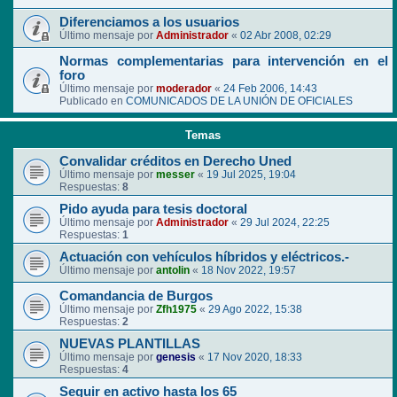
Diferenciamos a los usuarios
Último mensaje por
Administrador
«
02 Abr 2008, 02:29
Normas complementarias para intervención en el
foro
Último mensaje por
moderador
«
24 Feb 2006, 14:43
Publicado en
COMUNICADOS DE LA UNIÓN DE OFICIALES
Temas
Convalidar créditos en Derecho Uned
Último mensaje por
messer
«
19 Jul 2025, 19:04
Respuestas:
8
Pido ayuda para tesis doctoral
Último mensaje por
Administrador
«
29 Jul 2024, 22:25
Respuestas:
1
Actuación con vehículos híbridos y eléctricos.-
Último mensaje por
antolin
«
18 Nov 2022, 19:57
Comandancia de Burgos
Último mensaje por
Zfh1975
«
29 Ago 2022, 15:38
Respuestas:
2
NUEVAS PLANTILLAS
Último mensaje por
genesis
«
17 Nov 2020, 18:33
Respuestas:
4
Seguir en activo hasta los 65