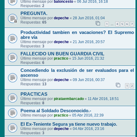
Último mensaje por
baloncesto
«
06 Jul 2016, 16:18
Respuestas:
2
PREGUNTA.
Último mensaje por
depeche
«
28 Jun 2016, 01:04
Respuestas:
65
1
4
5
6
7
…
Productividad tambien en vacaciones? El Supremo
abre vía
Último mensaje por
depeche
«
21 Jun 2016, 20:57
Respuestas:
3
FALLECIDO UN BUEN GUARDIA CIVIL
Último mensaje por
practico
«
15 Jun 2016, 21:32
Respuestas:
6
Concediendo la exclusión de ser evaluados para el
ascenso
Último mensaje por
depeche
«
09 Jun 2016, 00:37
Respuestas:
13
1
2
PRACTICAS
Último mensaje por
pirataembarcado
«
11 Abr 2016, 18:51
Respuestas:
8
Poema al Soldado Desconocido.-
Último mensaje por
practico
«
05 Abr 2016, 22:39
El Ex-Teniente Segura ya tiene nuevo trabajo.
Último mensaje por
depeche
«
04 Abr 2016, 23:16
Respuestas:
3