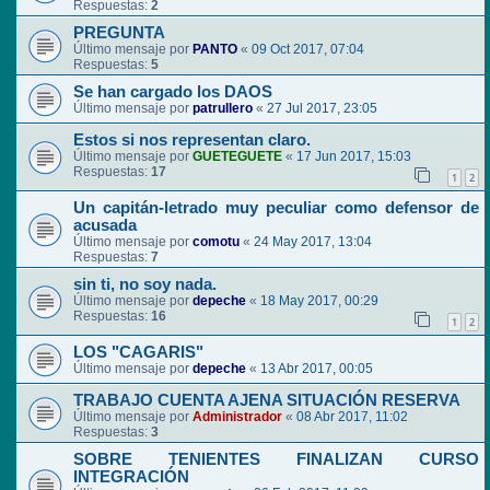
Respuestas:
2
PREGUNTA
Último mensaje por
PANTO
«
09 Oct 2017, 07:04
Respuestas:
5
Se han cargado los DAOS
Último mensaje por
patrullero
«
27 Jul 2017, 23:05
Estos si nos representan claro.
Último mensaje por
GUETEGUETE
«
17 Jun 2017, 15:03
Respuestas:
17
1
2
Un capitán-letrado muy peculiar como defensor de
acusada
Último mensaje por
comotu
«
24 May 2017, 13:04
Respuestas:
7
sin ti, no soy nada.
Último mensaje por
depeche
«
18 May 2017, 00:29
Respuestas:
16
1
2
LOS "CAGARIS"
Último mensaje por
depeche
«
13 Abr 2017, 00:05
TRABAJO CUENTA AJENA SITUACIÓN RESERVA
Último mensaje por
Administrador
«
08 Abr 2017, 11:02
Respuestas:
3
SOBRE TENIENTES FINALIZAN CURSO
INTEGRACIÓN