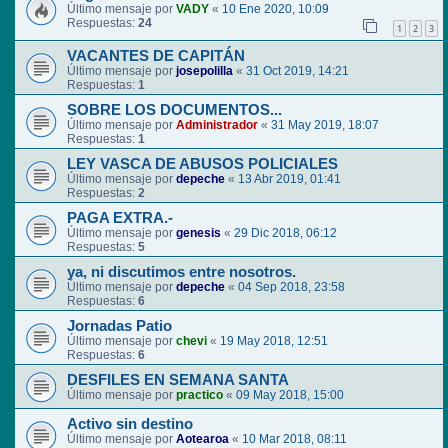
Último mensaje por
VADY
«
10 Ene 2020, 10:09
Respuestas:
24
1
2
3
VACANTES DE CAPITÁN
Último mensaje por
josepolilla
«
31 Oct 2019, 14:21
Respuestas:
1
SOBRE LOS DOCUMENTOS...
Último mensaje por
Administrador
«
31 May 2019, 18:07
Respuestas:
1
LEY VASCA DE ABUSOS POLICIALES
Último mensaje por
depeche
«
13 Abr 2019, 01:41
Respuestas:
2
PAGA EXTRA.-
Último mensaje por
genesis
«
29 Dic 2018, 06:12
Respuestas:
5
ya, ni discutimos entre nosotros.
Último mensaje por
depeche
«
04 Sep 2018, 23:58
Respuestas:
6
Jornadas Patio
Último mensaje por
chevi
«
19 May 2018, 12:51
Respuestas:
6
DESFILES EN SEMANA SANTA
Último mensaje por
practico
«
09 May 2018, 15:00
Activo sin destino
Último mensaje por
Aotearoa
«
10 Mar 2018, 08:11