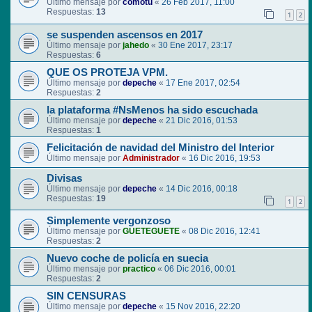
Último mensaje por
comotu
«
26 Feb 2017, 11:00
Respuestas:
13
1
2
se suspenden ascensos en 2017
Último mensaje por
jahedo
«
30 Ene 2017, 23:17
Respuestas:
6
QUE OS PROTEJA VPM.
Último mensaje por
depeche
«
17 Ene 2017, 02:54
Respuestas:
2
la plataforma #NsMenos ha sido escuchada
Último mensaje por
depeche
«
21 Dic 2016, 01:53
Respuestas:
1
Felicitación de navidad del Ministro del Interior
Último mensaje por
Administrador
«
16 Dic 2016, 19:53
Divisas
Último mensaje por
depeche
«
14 Dic 2016, 00:18
Respuestas:
19
1
2
Simplemente vergonzoso
Último mensaje por
GUETEGUETE
«
08 Dic 2016, 12:41
Respuestas:
2
Nuevo coche de policía en suecia
Último mensaje por
practico
«
06 Dic 2016, 00:01
Respuestas:
2
SIN CENSURAS
Último mensaje por
depeche
«
15 Nov 2016, 22:20