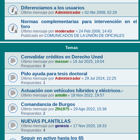
Diferenciamos a los usuarios
Último mensaje por
Administrador
«
02 Abr 2008, 02:29
Normas complementarias para intervención en el
foro
Último mensaje por
moderador
«
24 Feb 2006, 14:43
Publicado en
COMUNICADOS DE LA UNIÓN DE OFICIALES
Temas
Convalidar créditos en Derecho Uned
Último mensaje por
messer
«
19 Jul 2025, 19:04
Respuestas:
8
Pido ayuda para tesis doctoral
Último mensaje por
Administrador
«
29 Jul 2024, 22:25
Respuestas:
1
Actuación con vehículos híbridos y eléctricos.-
Último mensaje por
antolin
«
18 Nov 2022, 19:57
Comandancia de Burgos
Último mensaje por
Zfh1975
«
29 Ago 2022, 15:38
Respuestas:
2
NUEVAS PLANTILLAS
Último mensaje por
genesis
«
17 Nov 2020, 18:33
Respuestas:
4
Seguir en activo hasta los 65