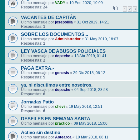
Último mensaje por
VADY
«
10 Ene 2020, 10:09
Respuestas:
24
1
2
3
VACANTES DE CAPITÁN
Último mensaje por
josepolilla
«
31 Oct 2019, 14:21
Respuestas:
1
SOBRE LOS DOCUMENTOS...
Último mensaje por
Administrador
«
31 May 2019, 18:07
Respuestas:
1
LEY VASCA DE ABUSOS POLICIALES
Último mensaje por
depeche
«
13 Abr 2019, 01:41
Respuestas:
2
PAGA EXTRA.-
Último mensaje por
genesis
«
29 Dic 2018, 06:12
Respuestas:
5
ya, ni discutimos entre nosotros.
Último mensaje por
depeche
«
04 Sep 2018, 23:58
Respuestas:
6
Jornadas Patio
Último mensaje por
chevi
«
19 May 2018, 12:51
Respuestas:
6
DESFILES EN SEMANA SANTA
Último mensaje por
practico
«
09 May 2018, 15:00
Activo sin destino
Último mensaje por
Aotearoa
«
10 Mar 2018, 08:11