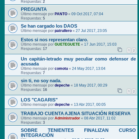
Respuestas:
2
PREGUNTA
Último mensaje por
PANTO
«
09 Oct 2017, 07:04
Respuestas:
5
Se han cargado los DAOS
Último mensaje por
patrullero
«
27 Jul 2017, 23:05
Estos si nos representan claro.
Último mensaje por
GUETEGUETE
«
17 Jun 2017, 15:03
Respuestas:
17
1
2
Un capitán-letrado muy peculiar como defensor de
acusada
Último mensaje por
comotu
«
24 May 2017, 13:04
Respuestas:
7
sin ti, no soy nada.
Último mensaje por
depeche
«
18 May 2017, 00:29
Respuestas:
16
1
2
LOS "CAGARIS"
Último mensaje por
depeche
«
13 Abr 2017, 00:05
TRABAJO CUENTA AJENA SITUACIÓN RESERVA
Último mensaje por
Administrador
«
08 Abr 2017, 11:02
Respuestas:
3
SOBRE TENIENTES FINALIZAN CURSO
INTEGRACIÓN