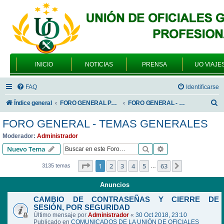
INICIO
NOTICIAS
PRENSA
UO VIAJE
FAQ
Identificarse
B
Índice general
FORO GENERAL PARA TODOS LOS USUARIOS
FORO GENERAL - TEMAS GENERALES
u
FORO GENERAL - TEMAS GENERALES
s
Moderador:
Administrador
c
Buscar
Búsqueda avanzad
Nuevo Tema
a
Página
1
de
63
1
2
3
4
5
63
Siguiente
3135 temas
…
r
Anuncios
CAMBIO DE CONTRASEÑAS Y CIERRE DE
SESIÓN, POR SEGURIDAD
Último mensaje por
Administrador
«
30 Oct 2018, 23:10
Publicado en
COMUNICADOS DE LA UNIÓN DE OFICIALES