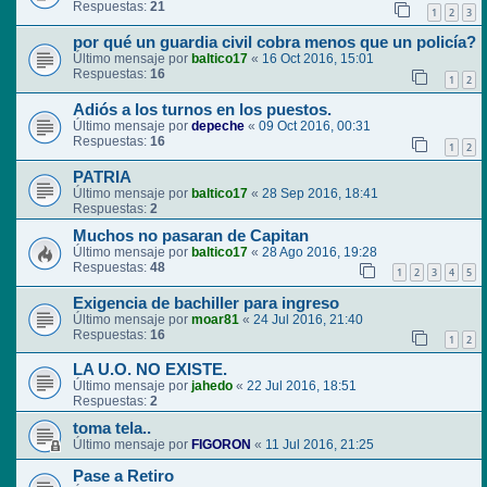
Respuestas:
21
1
2
3
por qué un guardia civil cobra menos que un policía?
Último mensaje por
baltico17
«
16 Oct 2016, 15:01
Respuestas:
16
1
2
Adiós a los turnos en los puestos.
Último mensaje por
depeche
«
09 Oct 2016, 00:31
Respuestas:
16
1
2
PATRIA
Último mensaje por
baltico17
«
28 Sep 2016, 18:41
Respuestas:
2
Muchos no pasaran de Capitan
Último mensaje por
baltico17
«
28 Ago 2016, 19:28
Respuestas:
48
1
2
3
4
5
Exigencia de bachiller para ingreso
Último mensaje por
moar81
«
24 Jul 2016, 21:40
Respuestas:
16
1
2
LA U.O. NO EXISTE.
Último mensaje por
jahedo
«
22 Jul 2016, 18:51
Respuestas:
2
toma tela..
Último mensaje por
FIGORON
«
11 Jul 2016, 21:25
Pase a Retiro