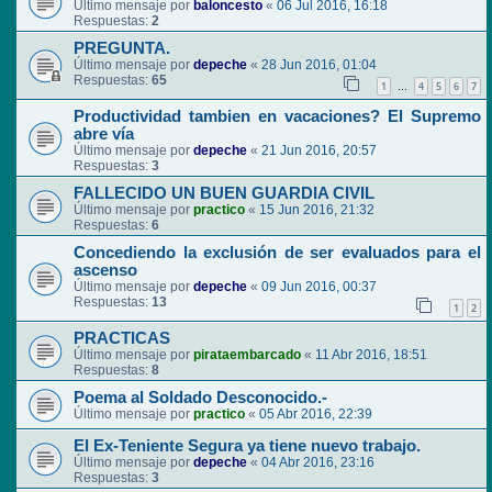
Último mensaje por
baloncesto
«
06 Jul 2016, 16:18
Respuestas:
2
PREGUNTA.
Último mensaje por
depeche
«
28 Jun 2016, 01:04
Respuestas:
65
1
4
5
6
7
…
Productividad tambien en vacaciones? El Supremo
abre vía
Último mensaje por
depeche
«
21 Jun 2016, 20:57
Respuestas:
3
FALLECIDO UN BUEN GUARDIA CIVIL
Último mensaje por
practico
«
15 Jun 2016, 21:32
Respuestas:
6
Concediendo la exclusión de ser evaluados para el
ascenso
Último mensaje por
depeche
«
09 Jun 2016, 00:37
Respuestas:
13
1
2
PRACTICAS
Último mensaje por
pirataembarcado
«
11 Abr 2016, 18:51
Respuestas:
8
Poema al Soldado Desconocido.-
Último mensaje por
practico
«
05 Abr 2016, 22:39
El Ex-Teniente Segura ya tiene nuevo trabajo.
Último mensaje por
depeche
«
04 Abr 2016, 23:16
Respuestas:
3