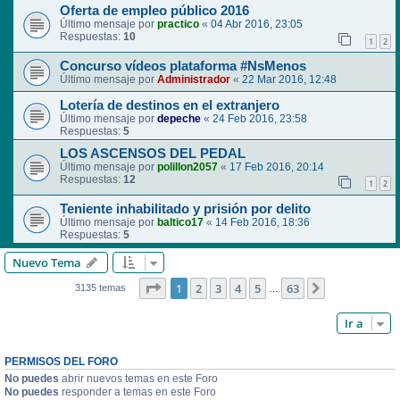
Oferta de empleo público 2016
Último mensaje por
practico
«
04 Abr 2016, 23:05
Respuestas:
10
1
2
Concurso vídeos plataforma #NsMenos
Último mensaje por
Administrador
«
22 Mar 2016, 12:48
Lotería de destinos en el extranjero
Último mensaje por
depeche
«
24 Feb 2016, 23:58
Respuestas:
5
LOS ASCENSOS DEL PEDAL
Último mensaje por
polillon2057
«
17 Feb 2016, 20:14
Respuestas:
12
1
2
Teniente inhabilitado y prisión por delito
Último mensaje por
baltico17
«
14 Feb 2016, 18:36
Respuestas:
5
Nuevo Tema
Página
1
de
63
1
2
3
4
5
63
Siguiente
3135 temas
…
Ir a
PERMISOS DEL FORO
No puedes
abrir nuevos temas en este Foro
No puedes
responder a temas en este Foro