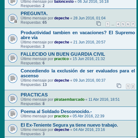
Último mensaje por
baloncesto
«
06 Jul 2016, 16:18
Respuestas:
2
PREGUNTA.
Último mensaje por
depeche
«
28 Jun 2016, 01:04
Respuestas:
65
1
4
5
6
7
…
Productividad tambien en vacaciones? El Supremo
abre vía
Último mensaje por
depeche
«
21 Jun 2016, 20:57
Respuestas:
3
FALLECIDO UN BUEN GUARDIA CIVIL
Último mensaje por
practico
«
15 Jun 2016, 21:32
Respuestas:
6
Concediendo la exclusión de ser evaluados para el
ascenso
Último mensaje por
depeche
«
09 Jun 2016, 00:37
Respuestas:
13
1
2
PRACTICAS
Último mensaje por
pirataembarcado
«
11 Abr 2016, 18:51
Respuestas:
8
Poema al Soldado Desconocido.-
Último mensaje por
practico
«
05 Abr 2016, 22:39
El Ex-Teniente Segura ya tiene nuevo trabajo.
Último mensaje por
depeche
«
04 Abr 2016, 23:16
Respuestas:
3