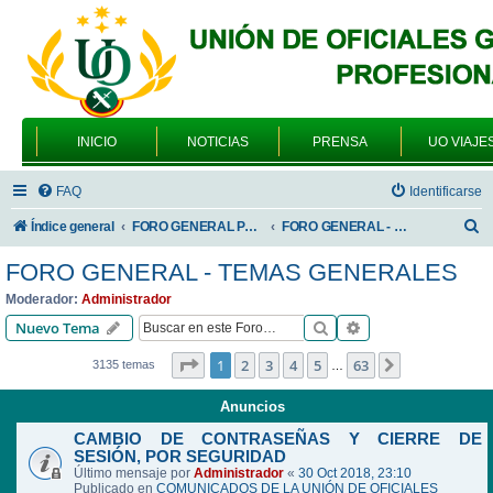
INICIO
NOTICIAS
PRENSA
UO VIAJE
FAQ
Identificarse
B
Índice general
FORO GENERAL PARA TODOS LOS USUARIOS
FORO GENERAL - TEMAS GENERALES
u
FORO GENERAL - TEMAS GENERALES
s
Moderador:
Administrador
c
Buscar
Búsqueda avanzad
Nuevo Tema
a
Página
1
de
63
1
2
3
4
5
63
Siguiente
3135 temas
…
r
Anuncios
CAMBIO DE CONTRASEÑAS Y CIERRE DE
SESIÓN, POR SEGURIDAD
Último mensaje por
Administrador
«
30 Oct 2018, 23:10
Publicado en
COMUNICADOS DE LA UNIÓN DE OFICIALES