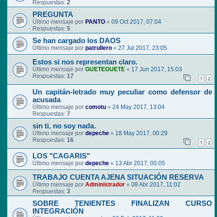
Respuestas:
2
PREGUNTA
Último mensaje por
PANTO
«
09 Oct 2017, 07:04
Respuestas:
5
Se han cargado los DAOS
Último mensaje por
patrullero
«
27 Jul 2017, 23:05
Estos si nos representan claro.
Último mensaje por
GUETEGUETE
«
17 Jun 2017, 15:03
Respuestas:
17
1
2
Un capitán-letrado muy peculiar como defensor de
acusada
Último mensaje por
comotu
«
24 May 2017, 13:04
Respuestas:
7
sin ti, no soy nada.
Último mensaje por
depeche
«
18 May 2017, 00:29
Respuestas:
16
1
2
LOS "CAGARIS"
Último mensaje por
depeche
«
13 Abr 2017, 00:05
TRABAJO CUENTA AJENA SITUACIÓN RESERVA
Último mensaje por
Administrador
«
08 Abr 2017, 11:02
Respuestas:
3
SOBRE TENIENTES FINALIZAN CURSO
INTEGRACIÓN