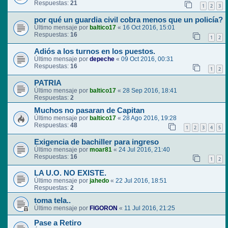
Respuestas:
21
1
2
3
por qué un guardia civil cobra menos que un policía?
Último mensaje por
baltico17
«
16 Oct 2016, 15:01
Respuestas:
16
1
2
Adiós a los turnos en los puestos.
Último mensaje por
depeche
«
09 Oct 2016, 00:31
Respuestas:
16
1
2
PATRIA
Último mensaje por
baltico17
«
28 Sep 2016, 18:41
Respuestas:
2
Muchos no pasaran de Capitan
Último mensaje por
baltico17
«
28 Ago 2016, 19:28
Respuestas:
48
1
2
3
4
5
Exigencia de bachiller para ingreso
Último mensaje por
moar81
«
24 Jul 2016, 21:40
Respuestas:
16
1
2
LA U.O. NO EXISTE.
Último mensaje por
jahedo
«
22 Jul 2016, 18:51
Respuestas:
2
toma tela..
Último mensaje por
FIGORON
«
11 Jul 2016, 21:25
Pase a Retiro