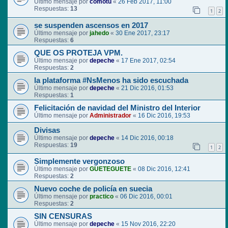
Último mensaje por
comotu
«
26 Feb 2017, 11:00
Respuestas:
13
1
2
se suspenden ascensos en 2017
Último mensaje por
jahedo
«
30 Ene 2017, 23:17
Respuestas:
6
QUE OS PROTEJA VPM.
Último mensaje por
depeche
«
17 Ene 2017, 02:54
Respuestas:
2
la plataforma #NsMenos ha sido escuchada
Último mensaje por
depeche
«
21 Dic 2016, 01:53
Respuestas:
1
Felicitación de navidad del Ministro del Interior
Último mensaje por
Administrador
«
16 Dic 2016, 19:53
Divisas
Último mensaje por
depeche
«
14 Dic 2016, 00:18
Respuestas:
19
1
2
Simplemente vergonzoso
Último mensaje por
GUETEGUETE
«
08 Dic 2016, 12:41
Respuestas:
2
Nuevo coche de policía en suecia
Último mensaje por
practico
«
06 Dic 2016, 00:01
Respuestas:
2
SIN CENSURAS
Último mensaje por
depeche
«
15 Nov 2016, 22:20