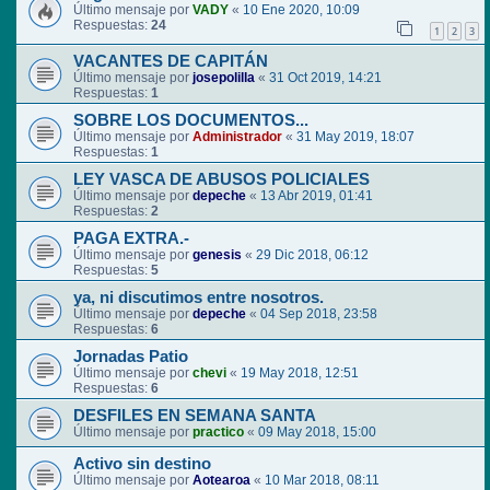
Último mensaje por
VADY
«
10 Ene 2020, 10:09
Respuestas:
24
1
2
3
VACANTES DE CAPITÁN
Último mensaje por
josepolilla
«
31 Oct 2019, 14:21
Respuestas:
1
SOBRE LOS DOCUMENTOS...
Último mensaje por
Administrador
«
31 May 2019, 18:07
Respuestas:
1
LEY VASCA DE ABUSOS POLICIALES
Último mensaje por
depeche
«
13 Abr 2019, 01:41
Respuestas:
2
PAGA EXTRA.-
Último mensaje por
genesis
«
29 Dic 2018, 06:12
Respuestas:
5
ya, ni discutimos entre nosotros.
Último mensaje por
depeche
«
04 Sep 2018, 23:58
Respuestas:
6
Jornadas Patio
Último mensaje por
chevi
«
19 May 2018, 12:51
Respuestas:
6
DESFILES EN SEMANA SANTA
Último mensaje por
practico
«
09 May 2018, 15:00
Activo sin destino
Último mensaje por
Aotearoa
«
10 Mar 2018, 08:11