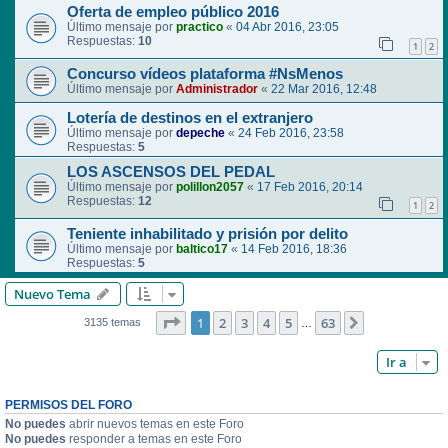
Oferta de empleo público 2016
Último mensaje por
practico
«
04 Abr 2016, 23:05
Respuestas:
10
1
2
Concurso vídeos plataforma #NsMenos
Último mensaje por
Administrador
«
22 Mar 2016, 12:48
Lotería de destinos en el extranjero
Último mensaje por
depeche
«
24 Feb 2016, 23:58
Respuestas:
5
LOS ASCENSOS DEL PEDAL
Último mensaje por
polillon2057
«
17 Feb 2016, 20:14
Respuestas:
12
1
2
Teniente inhabilitado y prisión por delito
Último mensaje por
baltico17
«
14 Feb 2016, 18:36
Respuestas:
5
Nuevo Tema
Página
1
de
63
1
2
3
4
5
63
Siguiente
3135 temas
…
Ir a
PERMISOS DEL FORO
No puedes
abrir nuevos temas en este Foro
No puedes
responder a temas en este Foro