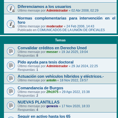
Diferenciamos a los usuarios
Último mensaje por
Administrador
«
02 Abr 2008, 02:29
Normas complementarias para intervención en el
foro
Último mensaje por
moderador
«
24 Feb 2006, 14:43
Publicado en
COMUNICADOS DE LA UNIÓN DE OFICIALES
Temas
Convalidar créditos en Derecho Uned
Último mensaje por
messer
«
19 Jul 2025, 19:04
Respuestas:
8
Pido ayuda para tesis doctoral
Último mensaje por
Administrador
«
29 Jul 2024, 22:25
Respuestas:
1
Actuación con vehículos híbridos y eléctricos.-
Último mensaje por
antolin
«
18 Nov 2022, 19:57
Comandancia de Burgos
Último mensaje por
Zfh1975
«
29 Ago 2022, 15:38
Respuestas:
2
NUEVAS PLANTILLAS
Último mensaje por
genesis
«
17 Nov 2020, 18:33
Respuestas:
4
Seguir en activo hasta los 65