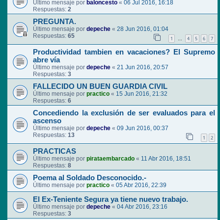
Último mensaje por
baloncesto
«
06 Jul 2016, 16:18
Respuestas:
2
PREGUNTA.
Último mensaje por
depeche
«
28 Jun 2016, 01:04
Respuestas:
65
1
4
5
6
7
…
Productividad tambien en vacaciones? El Supremo
abre vía
Último mensaje por
depeche
«
21 Jun 2016, 20:57
Respuestas:
3
FALLECIDO UN BUEN GUARDIA CIVIL
Último mensaje por
practico
«
15 Jun 2016, 21:32
Respuestas:
6
Concediendo la exclusión de ser evaluados para el
ascenso
Último mensaje por
depeche
«
09 Jun 2016, 00:37
Respuestas:
13
1
2
PRACTICAS
Último mensaje por
pirataembarcado
«
11 Abr 2016, 18:51
Respuestas:
8
Poema al Soldado Desconocido.-
Último mensaje por
practico
«
05 Abr 2016, 22:39
El Ex-Teniente Segura ya tiene nuevo trabajo.
Último mensaje por
depeche
«
04 Abr 2016, 23:16
Respuestas:
3