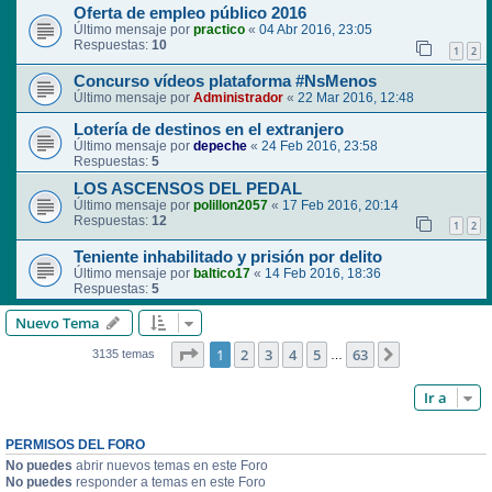
Oferta de empleo público 2016
Último mensaje por
practico
«
04 Abr 2016, 23:05
Respuestas:
10
1
2
Concurso vídeos plataforma #NsMenos
Último mensaje por
Administrador
«
22 Mar 2016, 12:48
Lotería de destinos en el extranjero
Último mensaje por
depeche
«
24 Feb 2016, 23:58
Respuestas:
5
LOS ASCENSOS DEL PEDAL
Último mensaje por
polillon2057
«
17 Feb 2016, 20:14
Respuestas:
12
1
2
Teniente inhabilitado y prisión por delito
Último mensaje por
baltico17
«
14 Feb 2016, 18:36
Respuestas:
5
Nuevo Tema
Página
1
de
63
1
2
3
4
5
63
Siguiente
3135 temas
…
Ir a
PERMISOS DEL FORO
No puedes
abrir nuevos temas en este Foro
No puedes
responder a temas en este Foro