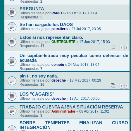
Respuestas:
2
PREGUNTA
Último mensaje por
PANTO
«
09 Oct 2017, 07:04
Respuestas:
5
Se han cargado los DAOS
Último mensaje por
patrullero
«
27 Jul 2017, 23:05
Estos si nos representan claro.
Último mensaje por
GUETEGUETE
«
17 Jun 2017, 15:03
Respuestas:
17
1
2
Un capitán-letrado muy peculiar como defensor de
acusada
Último mensaje por
comotu
«
24 May 2017, 13:04
Respuestas:
7
sin ti, no soy nada.
Último mensaje por
depeche
«
18 May 2017, 00:29
Respuestas:
16
1
2
LOS "CAGARIS"
Último mensaje por
depeche
«
13 Abr 2017, 00:05
TRABAJO CUENTA AJENA SITUACIÓN RESERVA
Último mensaje por
Administrador
«
08 Abr 2017, 11:02
Respuestas:
3
SOBRE TENIENTES FINALIZAN CURSO
INTEGRACIÓN