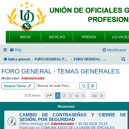
INICIO
NOTICIAS
PRENSA
UO VIAJE
FAQ
Identificarse
B
Índice general
FORO GENERAL PARA TODOS LOS USUARIOS
FORO GENERAL - TEMAS GENERALES
u
FORO GENERAL - TEMAS GENERALES
s
Moderador:
Administrador
c
Buscar
Búsqueda avanzad
Nuevo Tema
a
Página
1
de
63
1
2
3
4
5
63
Siguiente
3135 temas
…
r
Anuncios
CAMBIO DE CONTRASEÑAS Y CIERRE DE
SESIÓN, POR SEGURIDAD
Último mensaje por
Administrador
«
30 Oct 2018, 23:10
Publicado en
COMUNICADOS DE LA UNIÓN DE OFICIALES