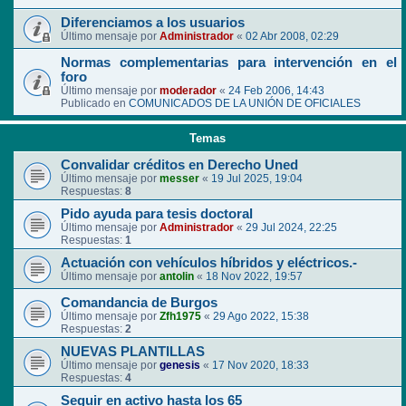
Diferenciamos a los usuarios
Último mensaje por
Administrador
«
02 Abr 2008, 02:29
Normas complementarias para intervención en el
foro
Último mensaje por
moderador
«
24 Feb 2006, 14:43
Publicado en
COMUNICADOS DE LA UNIÓN DE OFICIALES
Temas
Convalidar créditos en Derecho Uned
Último mensaje por
messer
«
19 Jul 2025, 19:04
Respuestas:
8
Pido ayuda para tesis doctoral
Último mensaje por
Administrador
«
29 Jul 2024, 22:25
Respuestas:
1
Actuación con vehículos híbridos y eléctricos.-
Último mensaje por
antolin
«
18 Nov 2022, 19:57
Comandancia de Burgos
Último mensaje por
Zfh1975
«
29 Ago 2022, 15:38
Respuestas:
2
NUEVAS PLANTILLAS
Último mensaje por
genesis
«
17 Nov 2020, 18:33
Respuestas:
4
Seguir en activo hasta los 65