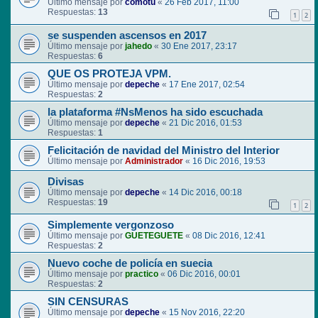
Último mensaje por
comotu
«
26 Feb 2017, 11:00
Respuestas:
13
1
2
se suspenden ascensos en 2017
Último mensaje por
jahedo
«
30 Ene 2017, 23:17
Respuestas:
6
QUE OS PROTEJA VPM.
Último mensaje por
depeche
«
17 Ene 2017, 02:54
Respuestas:
2
la plataforma #NsMenos ha sido escuchada
Último mensaje por
depeche
«
21 Dic 2016, 01:53
Respuestas:
1
Felicitación de navidad del Ministro del Interior
Último mensaje por
Administrador
«
16 Dic 2016, 19:53
Divisas
Último mensaje por
depeche
«
14 Dic 2016, 00:18
Respuestas:
19
1
2
Simplemente vergonzoso
Último mensaje por
GUETEGUETE
«
08 Dic 2016, 12:41
Respuestas:
2
Nuevo coche de policía en suecia
Último mensaje por
practico
«
06 Dic 2016, 00:01
Respuestas:
2
SIN CENSURAS
Último mensaje por
depeche
«
15 Nov 2016, 22:20