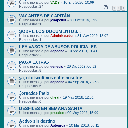
Último mensaje por
VADY
«
10 Ene 2020, 10:09
Respuestas:
24
1
2
3
VACANTES DE CAPITÁN
Último mensaje por
josepolilla
«
31 Oct 2019, 14:21
Respuestas:
1
SOBRE LOS DOCUMENTOS...
Último mensaje por
Administrador
«
31 May 2019, 18:07
Respuestas:
1
LEY VASCA DE ABUSOS POLICIALES
Último mensaje por
depeche
«
13 Abr 2019, 01:41
Respuestas:
2
PAGA EXTRA.-
Último mensaje por
genesis
«
29 Dic 2018, 06:12
Respuestas:
5
ya, ni discutimos entre nosotros.
Último mensaje por
depeche
«
04 Sep 2018, 23:58
Respuestas:
6
Jornadas Patio
Último mensaje por
chevi
«
19 May 2018, 12:51
Respuestas:
6
DESFILES EN SEMANA SANTA
Último mensaje por
practico
«
09 May 2018, 15:00
Activo sin destino
Último mensaje por
Aotearoa
«
10 Mar 2018, 08:11