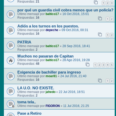
Respuestas:
21
1
2
3
por qué un guardia civil cobra menos que un policía?
Último mensaje por
baltico17
«
16 Oct 2016, 15:01
Respuestas:
16
1
2
Adiós a los turnos en los puestos.
Último mensaje por
depeche
«
09 Oct 2016, 00:31
Respuestas:
16
1
2
PATRIA
Último mensaje por
baltico17
«
28 Sep 2016, 18:41
Respuestas:
2
Muchos no pasaran de Capitan
Último mensaje por
baltico17
«
28 Ago 2016, 19:28
Respuestas:
48
1
2
3
4
5
Exigencia de bachiller para ingreso
Último mensaje por
moar81
«
24 Jul 2016, 21:40
Respuestas:
16
1
2
LA U.O. NO EXISTE.
Último mensaje por
jahedo
«
22 Jul 2016, 18:51
Respuestas:
2
toma tela..
Último mensaje por
FIGORON
«
11 Jul 2016, 21:25
Pase a Retiro