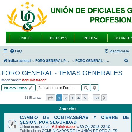
INICIO
NOTICIAS
PRENSA
UO VIAJE
FAQ
Identificarse
B
Índice general
FORO GENERAL PARA TODOS LOS USUARIOS
FORO GENERAL - TEMAS GENERALES
u
FORO GENERAL - TEMAS GENERALES
s
Moderador:
Administrador
c
Buscar
Búsqueda avanzad
Nuevo Tema
a
Página
1
de
63
1
2
3
4
5
63
Siguiente
3135 temas
…
r
Anuncios
CAMBIO DE CONTRASEÑAS Y CIERRE DE
SESIÓN, POR SEGURIDAD
Último mensaje por
Administrador
«
30 Oct 2018, 23:10
Publicado en
COMUNICADOS DE LA UNIÓN DE OFICIALES