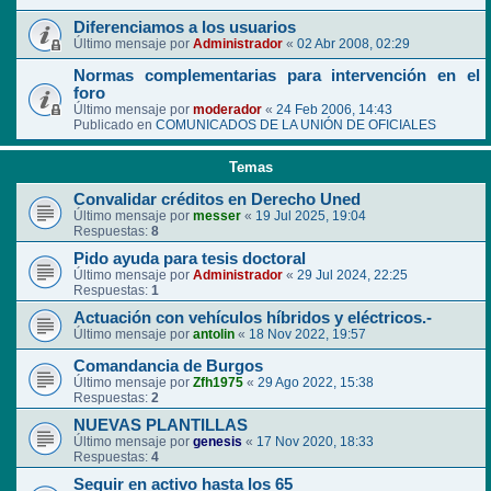
Diferenciamos a los usuarios
Último mensaje por
Administrador
«
02 Abr 2008, 02:29
Normas complementarias para intervención en el
foro
Último mensaje por
moderador
«
24 Feb 2006, 14:43
Publicado en
COMUNICADOS DE LA UNIÓN DE OFICIALES
Temas
Convalidar créditos en Derecho Uned
Último mensaje por
messer
«
19 Jul 2025, 19:04
Respuestas:
8
Pido ayuda para tesis doctoral
Último mensaje por
Administrador
«
29 Jul 2024, 22:25
Respuestas:
1
Actuación con vehículos híbridos y eléctricos.-
Último mensaje por
antolin
«
18 Nov 2022, 19:57
Comandancia de Burgos
Último mensaje por
Zfh1975
«
29 Ago 2022, 15:38
Respuestas:
2
NUEVAS PLANTILLAS
Último mensaje por
genesis
«
17 Nov 2020, 18:33
Respuestas:
4
Seguir en activo hasta los 65