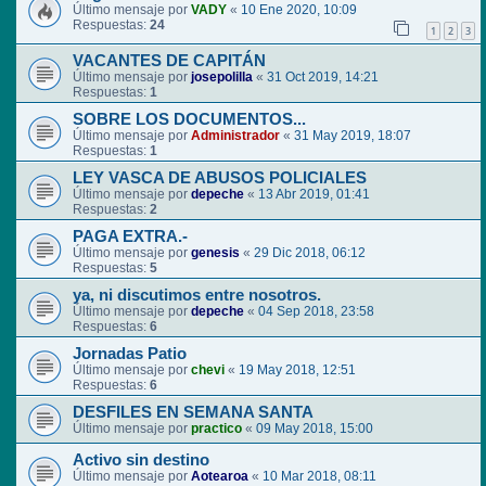
Último mensaje por
VADY
«
10 Ene 2020, 10:09
Respuestas:
24
1
2
3
VACANTES DE CAPITÁN
Último mensaje por
josepolilla
«
31 Oct 2019, 14:21
Respuestas:
1
SOBRE LOS DOCUMENTOS...
Último mensaje por
Administrador
«
31 May 2019, 18:07
Respuestas:
1
LEY VASCA DE ABUSOS POLICIALES
Último mensaje por
depeche
«
13 Abr 2019, 01:41
Respuestas:
2
PAGA EXTRA.-
Último mensaje por
genesis
«
29 Dic 2018, 06:12
Respuestas:
5
ya, ni discutimos entre nosotros.
Último mensaje por
depeche
«
04 Sep 2018, 23:58
Respuestas:
6
Jornadas Patio
Último mensaje por
chevi
«
19 May 2018, 12:51
Respuestas:
6
DESFILES EN SEMANA SANTA
Último mensaje por
practico
«
09 May 2018, 15:00
Activo sin destino
Último mensaje por
Aotearoa
«
10 Mar 2018, 08:11