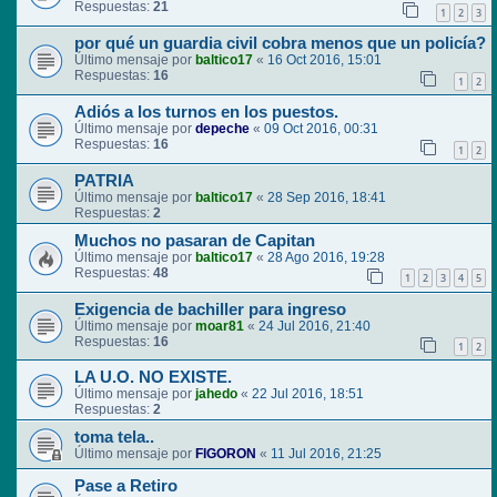
Respuestas:
21
1
2
3
por qué un guardia civil cobra menos que un policía?
Último mensaje por
baltico17
«
16 Oct 2016, 15:01
Respuestas:
16
1
2
Adiós a los turnos en los puestos.
Último mensaje por
depeche
«
09 Oct 2016, 00:31
Respuestas:
16
1
2
PATRIA
Último mensaje por
baltico17
«
28 Sep 2016, 18:41
Respuestas:
2
Muchos no pasaran de Capitan
Último mensaje por
baltico17
«
28 Ago 2016, 19:28
Respuestas:
48
1
2
3
4
5
Exigencia de bachiller para ingreso
Último mensaje por
moar81
«
24 Jul 2016, 21:40
Respuestas:
16
1
2
LA U.O. NO EXISTE.
Último mensaje por
jahedo
«
22 Jul 2016, 18:51
Respuestas:
2
toma tela..
Último mensaje por
FIGORON
«
11 Jul 2016, 21:25
Pase a Retiro