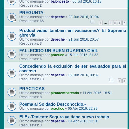
Último mensaje por
baloncesto
«
06 Jul 2016, 16:18
Respuestas:
2
PREGUNTA.
Último mensaje por
depeche
«
28 Jun 2016, 01:04
Respuestas:
65
1
4
5
6
7
…
Productividad tambien en vacaciones? El Supremo
abre vía
Último mensaje por
depeche
«
21 Jun 2016, 20:57
Respuestas:
3
FALLECIDO UN BUEN GUARDIA CIVIL
Último mensaje por
practico
«
15 Jun 2016, 21:32
Respuestas:
6
Concediendo la exclusión de ser evaluados para el
ascenso
Último mensaje por
depeche
«
09 Jun 2016, 00:37
Respuestas:
13
1
2
PRACTICAS
Último mensaje por
pirataembarcado
«
11 Abr 2016, 18:51
Respuestas:
8
Poema al Soldado Desconocido.-
Último mensaje por
practico
«
05 Abr 2016, 22:39
El Ex-Teniente Segura ya tiene nuevo trabajo.
Último mensaje por
depeche
«
04 Abr 2016, 23:16
Respuestas:
3