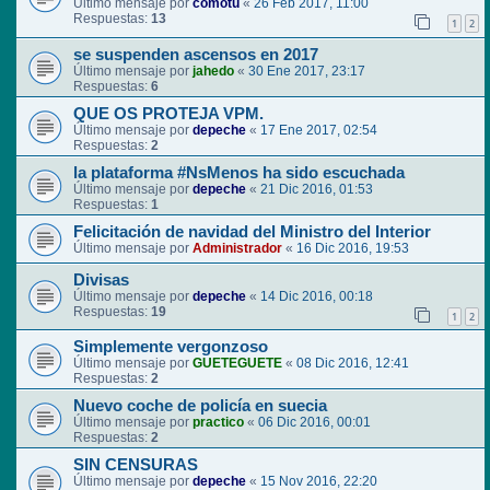
Último mensaje por
comotu
«
26 Feb 2017, 11:00
Respuestas:
13
1
2
se suspenden ascensos en 2017
Último mensaje por
jahedo
«
30 Ene 2017, 23:17
Respuestas:
6
QUE OS PROTEJA VPM.
Último mensaje por
depeche
«
17 Ene 2017, 02:54
Respuestas:
2
la plataforma #NsMenos ha sido escuchada
Último mensaje por
depeche
«
21 Dic 2016, 01:53
Respuestas:
1
Felicitación de navidad del Ministro del Interior
Último mensaje por
Administrador
«
16 Dic 2016, 19:53
Divisas
Último mensaje por
depeche
«
14 Dic 2016, 00:18
Respuestas:
19
1
2
Simplemente vergonzoso
Último mensaje por
GUETEGUETE
«
08 Dic 2016, 12:41
Respuestas:
2
Nuevo coche de policía en suecia
Último mensaje por
practico
«
06 Dic 2016, 00:01
Respuestas:
2
SIN CENSURAS
Último mensaje por
depeche
«
15 Nov 2016, 22:20