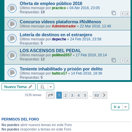
Oferta de empleo público 2016
Último mensaje por
practico
«
04 Abr 2016, 23:05
Respuestas:
10
1
2
Concurso vídeos plataforma #NsMenos
Último mensaje por
Administrador
«
22 Mar 2016, 12:48
Lotería de destinos en el extranjero
Último mensaje por
depeche
«
24 Feb 2016, 23:58
Respuestas:
5
LOS ASCENSOS DEL PEDAL
Último mensaje por
polillon2057
«
17 Feb 2016, 20:14
Respuestas:
12
1
2
Teniente inhabilitado y prisión por delito
Último mensaje por
baltico17
«
14 Feb 2016, 18:36
Respuestas:
5
Nuevo Tema
Página
1
de
63
1
2
3
4
5
63
Siguiente
3135 temas
…
Ir a
PERMISOS DEL FORO
No puedes
abrir nuevos temas en este Foro
No puedes
responder a temas en este Foro