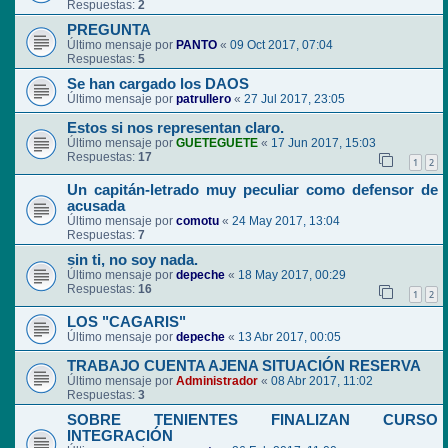
Respuestas:
2
PREGUNTA
Último mensaje por
PANTO
«
09 Oct 2017, 07:04
Respuestas:
5
Se han cargado los DAOS
Último mensaje por
patrullero
«
27 Jul 2017, 23:05
Estos si nos representan claro.
Último mensaje por
GUETEGUETE
«
17 Jun 2017, 15:03
Respuestas:
17
1
2
Un capitán-letrado muy peculiar como defensor de
acusada
Último mensaje por
comotu
«
24 May 2017, 13:04
Respuestas:
7
sin ti, no soy nada.
Último mensaje por
depeche
«
18 May 2017, 00:29
Respuestas:
16
1
2
LOS "CAGARIS"
Último mensaje por
depeche
«
13 Abr 2017, 00:05
TRABAJO CUENTA AJENA SITUACIÓN RESERVA
Último mensaje por
Administrador
«
08 Abr 2017, 11:02
Respuestas:
3
SOBRE TENIENTES FINALIZAN CURSO
INTEGRACIÓN