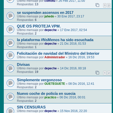
Último mensaje por
comotu
«
26 Feb 2017, 11:00
Respuestas:
13
1
2
se suspenden ascensos en 2017
Último mensaje por
jahedo
«
30 Ene 2017, 23:17
Respuestas:
6
QUE OS PROTEJA VPM.
Último mensaje por
depeche
«
17 Ene 2017, 02:54
Respuestas:
2
la plataforma #NsMenos ha sido escuchada
Último mensaje por
depeche
«
21 Dic 2016, 01:53
Respuestas:
1
Felicitación de navidad del Ministro del Interior
Último mensaje por
Administrador
«
16 Dic 2016, 19:53
Divisas
Último mensaje por
depeche
«
14 Dic 2016, 00:18
Respuestas:
19
1
2
Simplemente vergonzoso
Último mensaje por
GUETEGUETE
«
08 Dic 2016, 12:41
Respuestas:
2
Nuevo coche de policía en suecia
Último mensaje por
practico
«
06 Dic 2016, 00:01
Respuestas:
2
SIN CENSURAS
Último mensaje por
depeche
«
15 Nov 2016, 22:20