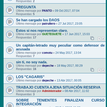
Respuestas:
2
PREGUNTA
Último mensaje por
PANTO
«
09 Oct 2017, 07:04
Respuestas:
5
Se han cargado los DAOS
Último mensaje por
patrullero
«
27 Jul 2017, 23:05
Estos si nos representan claro.
Último mensaje por
GUETEGUETE
«
17 Jun 2017, 15:03
Respuestas:
17
1
2
Un capitán-letrado muy peculiar como defensor de
acusada
Último mensaje por
comotu
«
24 May 2017, 13:04
Respuestas:
7
sin ti, no soy nada.
Último mensaje por
depeche
«
18 May 2017, 00:29
Respuestas:
16
1
2
LOS "CAGARIS"
Último mensaje por
depeche
«
13 Abr 2017, 00:05
TRABAJO CUENTA AJENA SITUACIÓN RESERVA
Último mensaje por
Administrador
«
08 Abr 2017, 11:02
Respuestas:
3
SOBRE TENIENTES FINALIZAN CURSO
INTEGRACIÓN