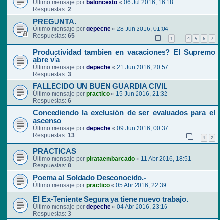
Último mensaje por
baloncesto
«
06 Jul 2016, 16:18
Respuestas:
2
PREGUNTA.
Último mensaje por
depeche
«
28 Jun 2016, 01:04
Respuestas:
65
1
4
5
6
7
…
Productividad tambien en vacaciones? El Supremo
abre vía
Último mensaje por
depeche
«
21 Jun 2016, 20:57
Respuestas:
3
FALLECIDO UN BUEN GUARDIA CIVIL
Último mensaje por
practico
«
15 Jun 2016, 21:32
Respuestas:
6
Concediendo la exclusión de ser evaluados para el
ascenso
Último mensaje por
depeche
«
09 Jun 2016, 00:37
Respuestas:
13
1
2
PRACTICAS
Último mensaje por
pirataembarcado
«
11 Abr 2016, 18:51
Respuestas:
8
Poema al Soldado Desconocido.-
Último mensaje por
practico
«
05 Abr 2016, 22:39
El Ex-Teniente Segura ya tiene nuevo trabajo.
Último mensaje por
depeche
«
04 Abr 2016, 23:16
Respuestas:
3