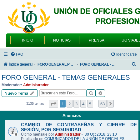
INICIO
NOTICIAS
PRENSA
UO VIAJE
FAQ
Identificarse
B
Índice general
FORO GENERAL PARA TODOS LOS USUARIOS
FORO GENERAL - TEMAS GENERALES
u
FORO GENERAL - TEMAS GENERALES
s
Moderador:
Administrador
c
Buscar
Búsqueda avanzad
Nuevo Tema
a
Página
1
de
63
1
2
3
4
5
63
Siguiente
3135 temas
…
r
Anuncios
CAMBIO DE CONTRASEÑAS Y CIERRE DE
SESIÓN, POR SEGURIDAD
Último mensaje por
Administrador
«
30 Oct 2018, 23:10
Publicado en
COMUNICADOS DE LA UNIÓN DE OFICIALES