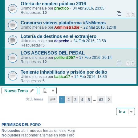
Oferta de empleo público 2016
Último mensaje por
practico
«
04 Abr 2016, 23:05
Respuestas:
10
1
2
Concurso vídeos plataforma #NsMenos
Último mensaje por
Administrador
«
22 Mar 2016, 12:48
Lotería de destinos en el extranjero
Último mensaje por
depeche
«
24 Feb 2016, 23:58
Respuestas:
5
LOS ASCENSOS DEL PEDAL
Último mensaje por
polillon2057
«
17 Feb 2016, 20:14
Respuestas:
12
1
2
Teniente inhabilitado y prisión por delito
Último mensaje por
baltico17
«
14 Feb 2016, 18:36
Respuestas:
5
Nuevo Tema
Página
1
de
63
1
2
3
4
5
63
Siguiente
3135 temas
…
Ir a
PERMISOS DEL FORO
No puedes
abrir nuevos temas en este Foro
No puedes
responder a temas en este Foro