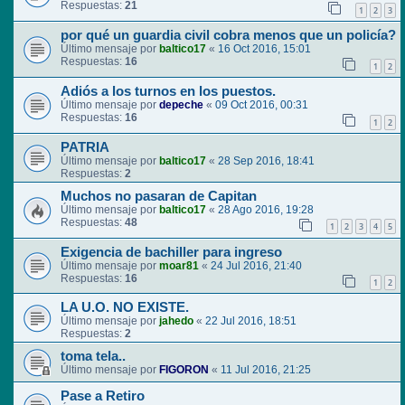
Respuestas:
21
1
2
3
por qué un guardia civil cobra menos que un policía?
Último mensaje por
baltico17
«
16 Oct 2016, 15:01
Respuestas:
16
1
2
Adiós a los turnos en los puestos.
Último mensaje por
depeche
«
09 Oct 2016, 00:31
Respuestas:
16
1
2
PATRIA
Último mensaje por
baltico17
«
28 Sep 2016, 18:41
Respuestas:
2
Muchos no pasaran de Capitan
Último mensaje por
baltico17
«
28 Ago 2016, 19:28
Respuestas:
48
1
2
3
4
5
Exigencia de bachiller para ingreso
Último mensaje por
moar81
«
24 Jul 2016, 21:40
Respuestas:
16
1
2
LA U.O. NO EXISTE.
Último mensaje por
jahedo
«
22 Jul 2016, 18:51
Respuestas:
2
toma tela..
Último mensaje por
FIGORON
«
11 Jul 2016, 21:25
Pase a Retiro