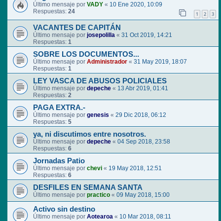
Último mensaje por
VADY
«
10 Ene 2020, 10:09
Respuestas:
24
1
2
3
VACANTES DE CAPITÁN
Último mensaje por
josepolilla
«
31 Oct 2019, 14:21
Respuestas:
1
SOBRE LOS DOCUMENTOS...
Último mensaje por
Administrador
«
31 May 2019, 18:07
Respuestas:
1
LEY VASCA DE ABUSOS POLICIALES
Último mensaje por
depeche
«
13 Abr 2019, 01:41
Respuestas:
2
PAGA EXTRA.-
Último mensaje por
genesis
«
29 Dic 2018, 06:12
Respuestas:
5
ya, ni discutimos entre nosotros.
Último mensaje por
depeche
«
04 Sep 2018, 23:58
Respuestas:
6
Jornadas Patio
Último mensaje por
chevi
«
19 May 2018, 12:51
Respuestas:
6
DESFILES EN SEMANA SANTA
Último mensaje por
practico
«
09 May 2018, 15:00
Activo sin destino
Último mensaje por
Aotearoa
«
10 Mar 2018, 08:11