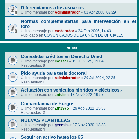
Diferenciamos a los usuarios
Último mensaje por
Administrador
«
02 Abr 2008, 02:29
Normas complementarias para intervención en el
foro
Último mensaje por
moderador
«
24 Feb 2006, 14:43
Publicado en
COMUNICADOS DE LA UNIÓN DE OFICIALES
Temas
Convalidar créditos en Derecho Uned
Último mensaje por
messer
«
19 Jul 2025, 19:04
Respuestas:
8
Pido ayuda para tesis doctoral
Último mensaje por
Administrador
«
29 Jul 2024, 22:25
Respuestas:
1
Actuación con vehículos híbridos y eléctricos.-
Último mensaje por
antolin
«
18 Nov 2022, 19:57
Comandancia de Burgos
Último mensaje por
Zfh1975
«
29 Ago 2022, 15:38
Respuestas:
2
NUEVAS PLANTILLAS
Último mensaje por
genesis
«
17 Nov 2020, 18:33
Respuestas:
4
Seguir en activo hasta los 65