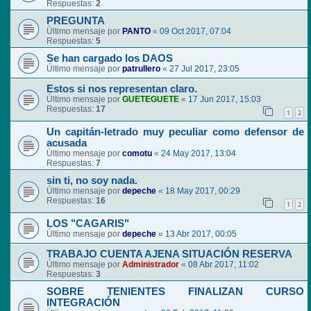
Respuestas:
2
PREGUNTA
Último mensaje por
PANTO
«
09 Oct 2017, 07:04
Respuestas:
5
Se han cargado los DAOS
Último mensaje por
patrullero
«
27 Jul 2017, 23:05
Estos si nos representan claro.
Último mensaje por
GUETEGUETE
«
17 Jun 2017, 15:03
Respuestas:
17
1
2
Un capitán-letrado muy peculiar como defensor de
acusada
Último mensaje por
comotu
«
24 May 2017, 13:04
Respuestas:
7
sin ti, no soy nada.
Último mensaje por
depeche
«
18 May 2017, 00:29
Respuestas:
16
1
2
LOS "CAGARIS"
Último mensaje por
depeche
«
13 Abr 2017, 00:05
TRABAJO CUENTA AJENA SITUACIÓN RESERVA
Último mensaje por
Administrador
«
08 Abr 2017, 11:02
Respuestas:
3
SOBRE TENIENTES FINALIZAN CURSO
INTEGRACIÓN