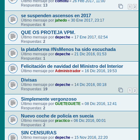
Último mensaje por
comotu
«
26 Feb 2017, 11:00
Respuestas:
13
1
2
se suspenden ascensos en 2017
Último mensaje por
jahedo
«
30 Ene 2017, 23:17
Respuestas:
6
QUE OS PROTEJA VPM.
Último mensaje por
depeche
«
17 Ene 2017, 02:54
Respuestas:
2
la plataforma #NsMenos ha sido escuchada
Último mensaje por
depeche
«
21 Dic 2016, 01:53
Respuestas:
1
Felicitación de navidad del Ministro del Interior
Último mensaje por
Administrador
«
16 Dic 2016, 19:53
Divisas
Último mensaje por
depeche
«
14 Dic 2016, 00:18
Respuestas:
19
1
2
Simplemente vergonzoso
Último mensaje por
GUETEGUETE
«
08 Dic 2016, 12:41
Respuestas:
2
Nuevo coche de policía en suecia
Último mensaje por
practico
«
06 Dic 2016, 00:01
Respuestas:
2
SIN CENSURAS
Último mensaje por
depeche
«
15 Nov 2016, 22:20