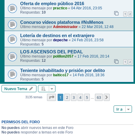
Oferta de empleo público 2016
Último mensaje por
practico
«
04 Abr 2016, 23:05
Respuestas:
10
1
2
Concurso vídeos plataforma #NsMenos
Último mensaje por
Administrador
«
22 Mar 2016, 12:48
Lotería de destinos en el extranjero
Último mensaje por
depeche
«
24 Feb 2016, 23:58
Respuestas:
5
LOS ASCENSOS DEL PEDAL
Último mensaje por
polillon2057
«
17 Feb 2016, 20:14
Respuestas:
12
1
2
Teniente inhabilitado y prisión por delito
Último mensaje por
baltico17
«
14 Feb 2016, 18:36
Respuestas:
5
Nuevo Tema
Página
1
de
63
1
2
3
4
5
63
Siguiente
3135 temas
…
Ir a
PERMISOS DEL FORO
No puedes
abrir nuevos temas en este Foro
No puedes
responder a temas en este Foro