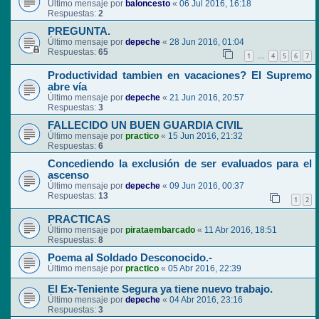
Último mensaje por
baloncesto
«
06 Jul 2016, 16:18
Respuestas:
2
PREGUNTA.
Último mensaje por
depeche
«
28 Jun 2016, 01:04
Respuestas:
65
1
4
5
6
7
…
Productividad tambien en vacaciones? El Supremo
abre vía
Último mensaje por
depeche
«
21 Jun 2016, 20:57
Respuestas:
3
FALLECIDO UN BUEN GUARDIA CIVIL
Último mensaje por
practico
«
15 Jun 2016, 21:32
Respuestas:
6
Concediendo la exclusión de ser evaluados para el
ascenso
Último mensaje por
depeche
«
09 Jun 2016, 00:37
Respuestas:
13
1
2
PRACTICAS
Último mensaje por
pirataembarcado
«
11 Abr 2016, 18:51
Respuestas:
8
Poema al Soldado Desconocido.-
Último mensaje por
practico
«
05 Abr 2016, 22:39
El Ex-Teniente Segura ya tiene nuevo trabajo.
Último mensaje por
depeche
«
04 Abr 2016, 23:16
Respuestas:
3