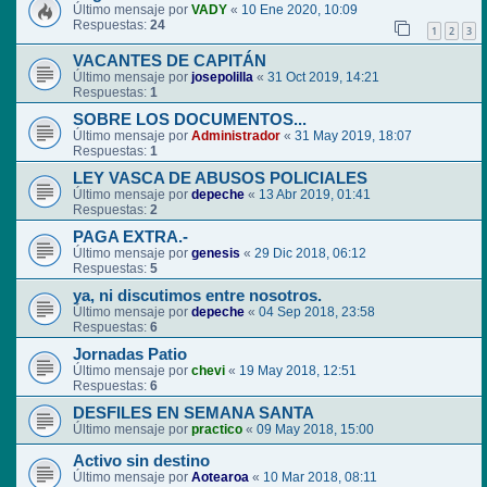
Último mensaje por
VADY
«
10 Ene 2020, 10:09
Respuestas:
24
1
2
3
VACANTES DE CAPITÁN
Último mensaje por
josepolilla
«
31 Oct 2019, 14:21
Respuestas:
1
SOBRE LOS DOCUMENTOS...
Último mensaje por
Administrador
«
31 May 2019, 18:07
Respuestas:
1
LEY VASCA DE ABUSOS POLICIALES
Último mensaje por
depeche
«
13 Abr 2019, 01:41
Respuestas:
2
PAGA EXTRA.-
Último mensaje por
genesis
«
29 Dic 2018, 06:12
Respuestas:
5
ya, ni discutimos entre nosotros.
Último mensaje por
depeche
«
04 Sep 2018, 23:58
Respuestas:
6
Jornadas Patio
Último mensaje por
chevi
«
19 May 2018, 12:51
Respuestas:
6
DESFILES EN SEMANA SANTA
Último mensaje por
practico
«
09 May 2018, 15:00
Activo sin destino
Último mensaje por
Aotearoa
«
10 Mar 2018, 08:11