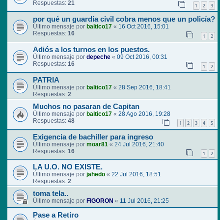
Respuestas:
21
1
2
3
por qué un guardia civil cobra menos que un policía?
Último mensaje por
baltico17
«
16 Oct 2016, 15:01
Respuestas:
16
1
2
Adiós a los turnos en los puestos.
Último mensaje por
depeche
«
09 Oct 2016, 00:31
Respuestas:
16
1
2
PATRIA
Último mensaje por
baltico17
«
28 Sep 2016, 18:41
Respuestas:
2
Muchos no pasaran de Capitan
Último mensaje por
baltico17
«
28 Ago 2016, 19:28
Respuestas:
48
1
2
3
4
5
Exigencia de bachiller para ingreso
Último mensaje por
moar81
«
24 Jul 2016, 21:40
Respuestas:
16
1
2
LA U.O. NO EXISTE.
Último mensaje por
jahedo
«
22 Jul 2016, 18:51
Respuestas:
2
toma tela..
Último mensaje por
FIGORON
«
11 Jul 2016, 21:25
Pase a Retiro