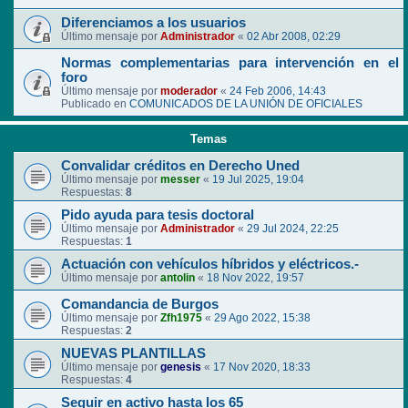
Diferenciamos a los usuarios
Último mensaje por
Administrador
«
02 Abr 2008, 02:29
Normas complementarias para intervención en el
foro
Último mensaje por
moderador
«
24 Feb 2006, 14:43
Publicado en
COMUNICADOS DE LA UNIÓN DE OFICIALES
Temas
Convalidar créditos en Derecho Uned
Último mensaje por
messer
«
19 Jul 2025, 19:04
Respuestas:
8
Pido ayuda para tesis doctoral
Último mensaje por
Administrador
«
29 Jul 2024, 22:25
Respuestas:
1
Actuación con vehículos híbridos y eléctricos.-
Último mensaje por
antolin
«
18 Nov 2022, 19:57
Comandancia de Burgos
Último mensaje por
Zfh1975
«
29 Ago 2022, 15:38
Respuestas:
2
NUEVAS PLANTILLAS
Último mensaje por
genesis
«
17 Nov 2020, 18:33
Respuestas:
4
Seguir en activo hasta los 65