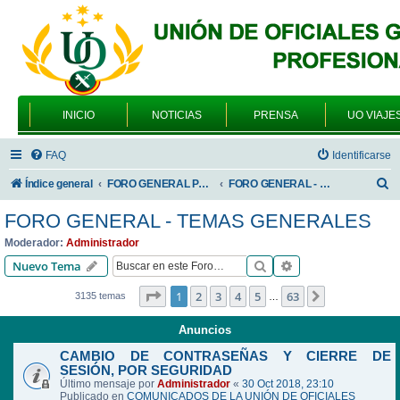
INICIO
NOTICIAS
PRENSA
UO VIAJE
FAQ
Identificarse
B
Índice general
FORO GENERAL PARA TODOS LOS USUARIOS
FORO GENERAL - TEMAS GENERALES
u
FORO GENERAL - TEMAS GENERALES
s
Moderador:
Administrador
c
Buscar
Búsqueda avanzad
Nuevo Tema
a
Página
1
de
63
1
2
3
4
5
63
Siguiente
3135 temas
…
r
Anuncios
CAMBIO DE CONTRASEÑAS Y CIERRE DE
SESIÓN, POR SEGURIDAD
Último mensaje por
Administrador
«
30 Oct 2018, 23:10
Publicado en
COMUNICADOS DE LA UNIÓN DE OFICIALES