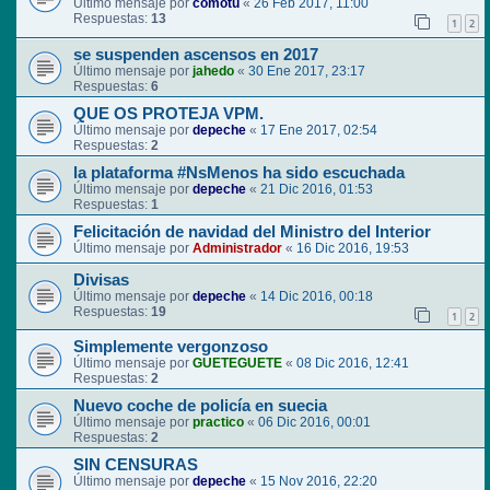
Último mensaje por
comotu
«
26 Feb 2017, 11:00
Respuestas:
13
1
2
se suspenden ascensos en 2017
Último mensaje por
jahedo
«
30 Ene 2017, 23:17
Respuestas:
6
QUE OS PROTEJA VPM.
Último mensaje por
depeche
«
17 Ene 2017, 02:54
Respuestas:
2
la plataforma #NsMenos ha sido escuchada
Último mensaje por
depeche
«
21 Dic 2016, 01:53
Respuestas:
1
Felicitación de navidad del Ministro del Interior
Último mensaje por
Administrador
«
16 Dic 2016, 19:53
Divisas
Último mensaje por
depeche
«
14 Dic 2016, 00:18
Respuestas:
19
1
2
Simplemente vergonzoso
Último mensaje por
GUETEGUETE
«
08 Dic 2016, 12:41
Respuestas:
2
Nuevo coche de policía en suecia
Último mensaje por
practico
«
06 Dic 2016, 00:01
Respuestas:
2
SIN CENSURAS
Último mensaje por
depeche
«
15 Nov 2016, 22:20