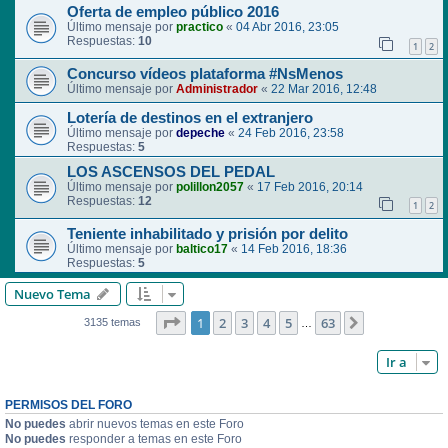
Oferta de empleo público 2016
Último mensaje por
practico
«
04 Abr 2016, 23:05
Respuestas:
10
1
2
Concurso vídeos plataforma #NsMenos
Último mensaje por
Administrador
«
22 Mar 2016, 12:48
Lotería de destinos en el extranjero
Último mensaje por
depeche
«
24 Feb 2016, 23:58
Respuestas:
5
LOS ASCENSOS DEL PEDAL
Último mensaje por
polillon2057
«
17 Feb 2016, 20:14
Respuestas:
12
1
2
Teniente inhabilitado y prisión por delito
Último mensaje por
baltico17
«
14 Feb 2016, 18:36
Respuestas:
5
Nuevo Tema
Página
1
de
63
1
2
3
4
5
63
Siguiente
3135 temas
…
Ir a
PERMISOS DEL FORO
No puedes
abrir nuevos temas en este Foro
No puedes
responder a temas en este Foro