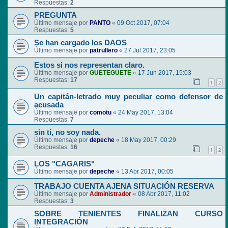
Respuestas:
2
PREGUNTA
Último mensaje por
PANTO
«
09 Oct 2017, 07:04
Respuestas:
5
Se han cargado los DAOS
Último mensaje por
patrullero
«
27 Jul 2017, 23:05
Estos si nos representan claro.
Último mensaje por
GUETEGUETE
«
17 Jun 2017, 15:03
Respuestas:
17
1
2
Un capitán-letrado muy peculiar como defensor de
acusada
Último mensaje por
comotu
«
24 May 2017, 13:04
Respuestas:
7
sin ti, no soy nada.
Último mensaje por
depeche
«
18 May 2017, 00:29
Respuestas:
16
1
2
LOS "CAGARIS"
Último mensaje por
depeche
«
13 Abr 2017, 00:05
TRABAJO CUENTA AJENA SITUACIÓN RESERVA
Último mensaje por
Administrador
«
08 Abr 2017, 11:02
Respuestas:
3
SOBRE TENIENTES FINALIZAN CURSO
INTEGRACIÓN