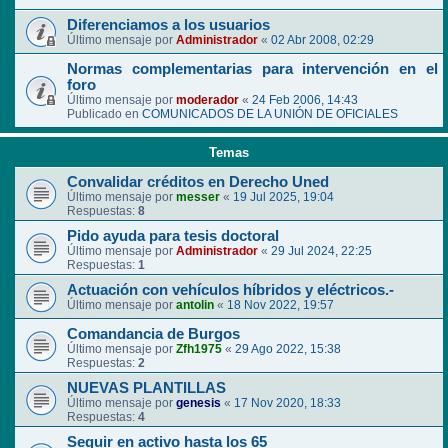
Diferenciamos a los usuarios
Último mensaje por
Administrador
«
02 Abr 2008, 02:29
Normas complementarias para intervención en el
foro
Último mensaje por
moderador
«
24 Feb 2006, 14:43
Publicado en
COMUNICADOS DE LA UNIÓN DE OFICIALES
Temas
Convalidar créditos en Derecho Uned
Último mensaje por
messer
«
19 Jul 2025, 19:04
Respuestas:
8
Pido ayuda para tesis doctoral
Último mensaje por
Administrador
«
29 Jul 2024, 22:25
Respuestas:
1
Actuación con vehículos híbridos y eléctricos.-
Último mensaje por
antolin
«
18 Nov 2022, 19:57
Comandancia de Burgos
Último mensaje por
Zfh1975
«
29 Ago 2022, 15:38
Respuestas:
2
NUEVAS PLANTILLAS
Último mensaje por
genesis
«
17 Nov 2020, 18:33
Respuestas:
4
Seguir en activo hasta los 65