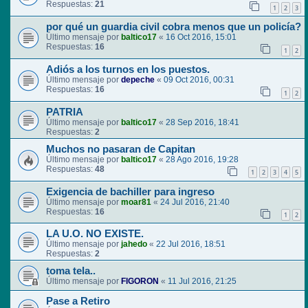
Respuestas:
21
1
2
3
por qué un guardia civil cobra menos que un policía?
Último mensaje por
baltico17
«
16 Oct 2016, 15:01
Respuestas:
16
1
2
Adiós a los turnos en los puestos.
Último mensaje por
depeche
«
09 Oct 2016, 00:31
Respuestas:
16
1
2
PATRIA
Último mensaje por
baltico17
«
28 Sep 2016, 18:41
Respuestas:
2
Muchos no pasaran de Capitan
Último mensaje por
baltico17
«
28 Ago 2016, 19:28
Respuestas:
48
1
2
3
4
5
Exigencia de bachiller para ingreso
Último mensaje por
moar81
«
24 Jul 2016, 21:40
Respuestas:
16
1
2
LA U.O. NO EXISTE.
Último mensaje por
jahedo
«
22 Jul 2016, 18:51
Respuestas:
2
toma tela..
Último mensaje por
FIGORON
«
11 Jul 2016, 21:25
Pase a Retiro