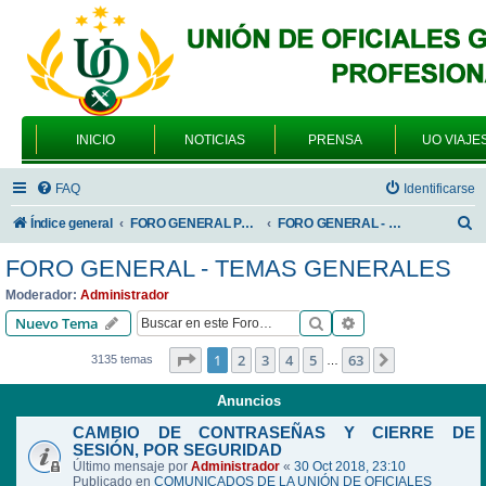
INICIO
NOTICIAS
PRENSA
UO VIAJE
FAQ
Identificarse
B
Índice general
FORO GENERAL PARA TODOS LOS USUARIOS
FORO GENERAL - TEMAS GENERALES
u
FORO GENERAL - TEMAS GENERALES
s
Moderador:
Administrador
c
Buscar
Búsqueda avanzad
Nuevo Tema
a
Página
1
de
63
1
2
3
4
5
63
Siguiente
3135 temas
…
r
Anuncios
CAMBIO DE CONTRASEÑAS Y CIERRE DE
SESIÓN, POR SEGURIDAD
Último mensaje por
Administrador
«
30 Oct 2018, 23:10
Publicado en
COMUNICADOS DE LA UNIÓN DE OFICIALES