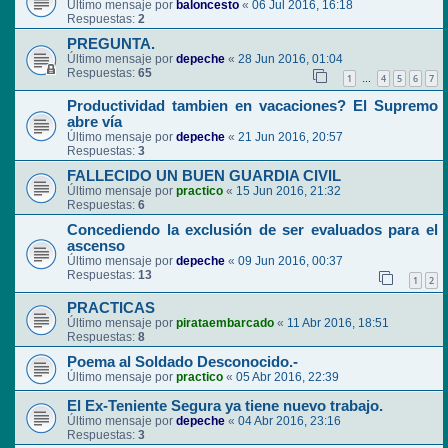
Último mensaje por
baloncesto
«
06 Jul 2016, 16:18
Respuestas:
2
PREGUNTA.
Último mensaje por
depeche
«
28 Jun 2016, 01:04
Respuestas:
65
1
4
5
6
7
…
Productividad tambien en vacaciones? El Supremo
abre vía
Último mensaje por
depeche
«
21 Jun 2016, 20:57
Respuestas:
3
FALLECIDO UN BUEN GUARDIA CIVIL
Último mensaje por
practico
«
15 Jun 2016, 21:32
Respuestas:
6
Concediendo la exclusión de ser evaluados para el
ascenso
Último mensaje por
depeche
«
09 Jun 2016, 00:37
Respuestas:
13
1
2
PRACTICAS
Último mensaje por
pirataembarcado
«
11 Abr 2016, 18:51
Respuestas:
8
Poema al Soldado Desconocido.-
Último mensaje por
practico
«
05 Abr 2016, 22:39
El Ex-Teniente Segura ya tiene nuevo trabajo.
Último mensaje por
depeche
«
04 Abr 2016, 23:16
Respuestas:
3