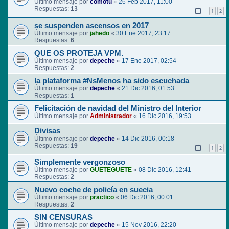
Último mensaje por
comotu
«
26 Feb 2017, 11:00
Respuestas:
13
1
2
se suspenden ascensos en 2017
Último mensaje por
jahedo
«
30 Ene 2017, 23:17
Respuestas:
6
QUE OS PROTEJA VPM.
Último mensaje por
depeche
«
17 Ene 2017, 02:54
Respuestas:
2
la plataforma #NsMenos ha sido escuchada
Último mensaje por
depeche
«
21 Dic 2016, 01:53
Respuestas:
1
Felicitación de navidad del Ministro del Interior
Último mensaje por
Administrador
«
16 Dic 2016, 19:53
Divisas
Último mensaje por
depeche
«
14 Dic 2016, 00:18
Respuestas:
19
1
2
Simplemente vergonzoso
Último mensaje por
GUETEGUETE
«
08 Dic 2016, 12:41
Respuestas:
2
Nuevo coche de policía en suecia
Último mensaje por
practico
«
06 Dic 2016, 00:01
Respuestas:
2
SIN CENSURAS
Último mensaje por
depeche
«
15 Nov 2016, 22:20