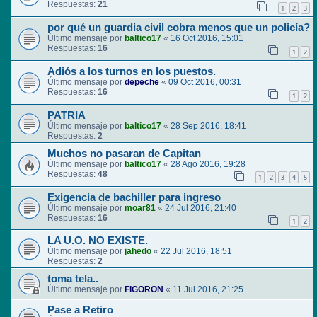
Respuestas:
21
1
2
3
por qué un guardia civil cobra menos que un policía?
Último mensaje por
baltico17
«
16 Oct 2016, 15:01
Respuestas:
16
1
2
Adiós a los turnos en los puestos.
Último mensaje por
depeche
«
09 Oct 2016, 00:31
Respuestas:
16
1
2
PATRIA
Último mensaje por
baltico17
«
28 Sep 2016, 18:41
Respuestas:
2
Muchos no pasaran de Capitan
Último mensaje por
baltico17
«
28 Ago 2016, 19:28
Respuestas:
48
1
2
3
4
5
Exigencia de bachiller para ingreso
Último mensaje por
moar81
«
24 Jul 2016, 21:40
Respuestas:
16
1
2
LA U.O. NO EXISTE.
Último mensaje por
jahedo
«
22 Jul 2016, 18:51
Respuestas:
2
toma tela..
Último mensaje por
FIGORON
«
11 Jul 2016, 21:25
Pase a Retiro