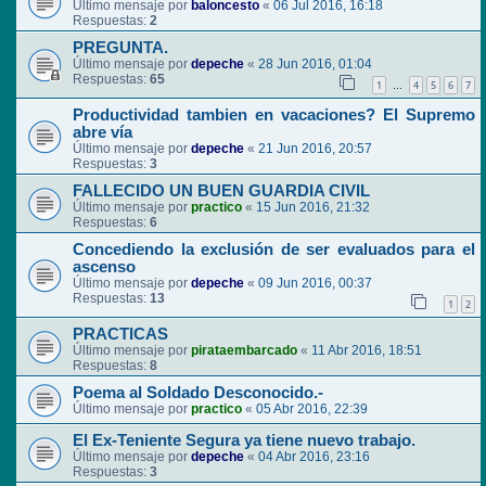
Último mensaje por
baloncesto
«
06 Jul 2016, 16:18
Respuestas:
2
PREGUNTA.
Último mensaje por
depeche
«
28 Jun 2016, 01:04
Respuestas:
65
1
4
5
6
7
…
Productividad tambien en vacaciones? El Supremo
abre vía
Último mensaje por
depeche
«
21 Jun 2016, 20:57
Respuestas:
3
FALLECIDO UN BUEN GUARDIA CIVIL
Último mensaje por
practico
«
15 Jun 2016, 21:32
Respuestas:
6
Concediendo la exclusión de ser evaluados para el
ascenso
Último mensaje por
depeche
«
09 Jun 2016, 00:37
Respuestas:
13
1
2
PRACTICAS
Último mensaje por
pirataembarcado
«
11 Abr 2016, 18:51
Respuestas:
8
Poema al Soldado Desconocido.-
Último mensaje por
practico
«
05 Abr 2016, 22:39
El Ex-Teniente Segura ya tiene nuevo trabajo.
Último mensaje por
depeche
«
04 Abr 2016, 23:16
Respuestas:
3