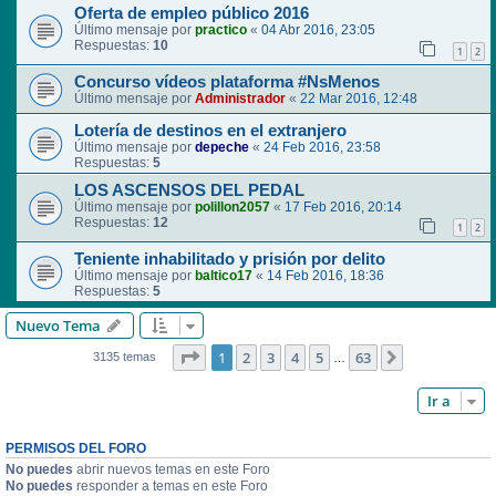
Oferta de empleo público 2016
Último mensaje por
practico
«
04 Abr 2016, 23:05
Respuestas:
10
1
2
Concurso vídeos plataforma #NsMenos
Último mensaje por
Administrador
«
22 Mar 2016, 12:48
Lotería de destinos en el extranjero
Último mensaje por
depeche
«
24 Feb 2016, 23:58
Respuestas:
5
LOS ASCENSOS DEL PEDAL
Último mensaje por
polillon2057
«
17 Feb 2016, 20:14
Respuestas:
12
1
2
Teniente inhabilitado y prisión por delito
Último mensaje por
baltico17
«
14 Feb 2016, 18:36
Respuestas:
5
Nuevo Tema
Página
1
de
63
1
2
3
4
5
63
Siguiente
3135 temas
…
Ir a
PERMISOS DEL FORO
No puedes
abrir nuevos temas en este Foro
No puedes
responder a temas en este Foro