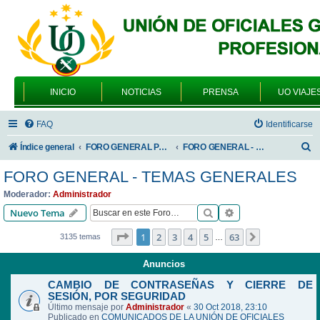
INICIO
NOTICIAS
PRENSA
UO VIAJE
FAQ
Identificarse
B
Índice general
FORO GENERAL PARA TODOS LOS USUARIOS
FORO GENERAL - TEMAS GENERALES
u
FORO GENERAL - TEMAS GENERALES
s
Moderador:
Administrador
c
Buscar
Búsqueda avanzad
Nuevo Tema
a
Página
1
de
63
1
2
3
4
5
63
Siguiente
3135 temas
…
r
Anuncios
CAMBIO DE CONTRASEÑAS Y CIERRE DE
SESIÓN, POR SEGURIDAD
Último mensaje por
Administrador
«
30 Oct 2018, 23:10
Publicado en
COMUNICADOS DE LA UNIÓN DE OFICIALES