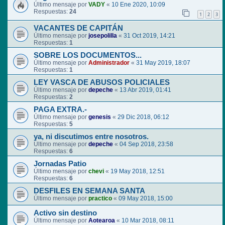
Último mensaje por
VADY
«
10 Ene 2020, 10:09
Respuestas:
24
1
2
3
VACANTES DE CAPITÁN
Último mensaje por
josepolilla
«
31 Oct 2019, 14:21
Respuestas:
1
SOBRE LOS DOCUMENTOS...
Último mensaje por
Administrador
«
31 May 2019, 18:07
Respuestas:
1
LEY VASCA DE ABUSOS POLICIALES
Último mensaje por
depeche
«
13 Abr 2019, 01:41
Respuestas:
2
PAGA EXTRA.-
Último mensaje por
genesis
«
29 Dic 2018, 06:12
Respuestas:
5
ya, ni discutimos entre nosotros.
Último mensaje por
depeche
«
04 Sep 2018, 23:58
Respuestas:
6
Jornadas Patio
Último mensaje por
chevi
«
19 May 2018, 12:51
Respuestas:
6
DESFILES EN SEMANA SANTA
Último mensaje por
practico
«
09 May 2018, 15:00
Activo sin destino
Último mensaje por
Aotearoa
«
10 Mar 2018, 08:11