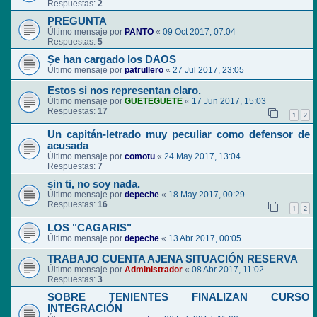
Respuestas:
2
PREGUNTA
Último mensaje por
PANTO
«
09 Oct 2017, 07:04
Respuestas:
5
Se han cargado los DAOS
Último mensaje por
patrullero
«
27 Jul 2017, 23:05
Estos si nos representan claro.
Último mensaje por
GUETEGUETE
«
17 Jun 2017, 15:03
Respuestas:
17
1
2
Un capitán-letrado muy peculiar como defensor de
acusada
Último mensaje por
comotu
«
24 May 2017, 13:04
Respuestas:
7
sin ti, no soy nada.
Último mensaje por
depeche
«
18 May 2017, 00:29
Respuestas:
16
1
2
LOS "CAGARIS"
Último mensaje por
depeche
«
13 Abr 2017, 00:05
TRABAJO CUENTA AJENA SITUACIÓN RESERVA
Último mensaje por
Administrador
«
08 Abr 2017, 11:02
Respuestas:
3
SOBRE TENIENTES FINALIZAN CURSO
INTEGRACIÓN