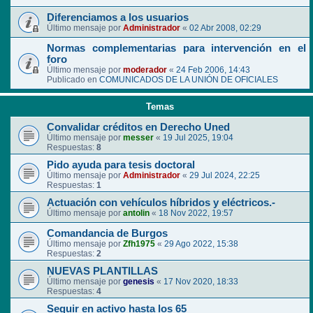
Diferenciamos a los usuarios
Último mensaje por
Administrador
«
02 Abr 2008, 02:29
Normas complementarias para intervención en el
foro
Último mensaje por
moderador
«
24 Feb 2006, 14:43
Publicado en
COMUNICADOS DE LA UNIÓN DE OFICIALES
Temas
Convalidar créditos en Derecho Uned
Último mensaje por
messer
«
19 Jul 2025, 19:04
Respuestas:
8
Pido ayuda para tesis doctoral
Último mensaje por
Administrador
«
29 Jul 2024, 22:25
Respuestas:
1
Actuación con vehículos híbridos y eléctricos.-
Último mensaje por
antolin
«
18 Nov 2022, 19:57
Comandancia de Burgos
Último mensaje por
Zfh1975
«
29 Ago 2022, 15:38
Respuestas:
2
NUEVAS PLANTILLAS
Último mensaje por
genesis
«
17 Nov 2020, 18:33
Respuestas:
4
Seguir en activo hasta los 65