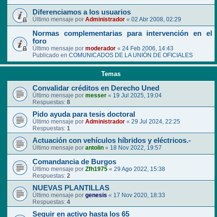
Diferenciamos a los usuarios
Último mensaje por
Administrador
«
02 Abr 2008, 02:29
Normas complementarias para intervención en el
foro
Último mensaje por
moderador
«
24 Feb 2006, 14:43
Publicado en
COMUNICADOS DE LA UNIÓN DE OFICIALES
Temas
Convalidar créditos en Derecho Uned
Último mensaje por
messer
«
19 Jul 2025, 19:04
Respuestas:
8
Pido ayuda para tesis doctoral
Último mensaje por
Administrador
«
29 Jul 2024, 22:25
Respuestas:
1
Actuación con vehículos híbridos y eléctricos.-
Último mensaje por
antolin
«
18 Nov 2022, 19:57
Comandancia de Burgos
Último mensaje por
Zfh1975
«
29 Ago 2022, 15:38
Respuestas:
2
NUEVAS PLANTILLAS
Último mensaje por
genesis
«
17 Nov 2020, 18:33
Respuestas:
4
Seguir en activo hasta los 65