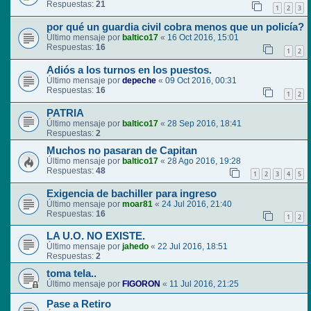
Respuestas:
21
1
2
3
por qué un guardia civil cobra menos que un policía?
Último mensaje por
baltico17
«
16 Oct 2016, 15:01
Respuestas:
16
1
2
Adiós a los turnos en los puestos.
Último mensaje por
depeche
«
09 Oct 2016, 00:31
Respuestas:
16
1
2
PATRIA
Último mensaje por
baltico17
«
28 Sep 2016, 18:41
Respuestas:
2
Muchos no pasaran de Capitan
Último mensaje por
baltico17
«
28 Ago 2016, 19:28
Respuestas:
48
1
2
3
4
5
Exigencia de bachiller para ingreso
Último mensaje por
moar81
«
24 Jul 2016, 21:40
Respuestas:
16
1
2
LA U.O. NO EXISTE.
Último mensaje por
jahedo
«
22 Jul 2016, 18:51
Respuestas:
2
toma tela..
Último mensaje por
FIGORON
«
11 Jul 2016, 21:25
Pase a Retiro