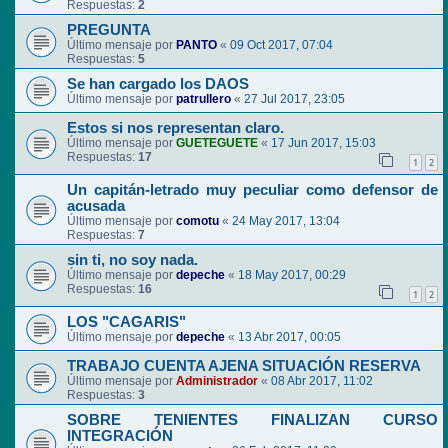
Respuestas:
2
PREGUNTA
Último mensaje por
PANTO
«
09 Oct 2017, 07:04
Respuestas:
5
Se han cargado los DAOS
Último mensaje por
patrullero
«
27 Jul 2017, 23:05
Estos si nos representan claro.
Último mensaje por
GUETEGUETE
«
17 Jun 2017, 15:03
Respuestas:
17
1
2
Un capitán-letrado muy peculiar como defensor de
acusada
Último mensaje por
comotu
«
24 May 2017, 13:04
Respuestas:
7
sin ti, no soy nada.
Último mensaje por
depeche
«
18 May 2017, 00:29
Respuestas:
16
1
2
LOS "CAGARIS"
Último mensaje por
depeche
«
13 Abr 2017, 00:05
TRABAJO CUENTA AJENA SITUACIÓN RESERVA
Último mensaje por
Administrador
«
08 Abr 2017, 11:02
Respuestas:
3
SOBRE TENIENTES FINALIZAN CURSO
INTEGRACIÓN