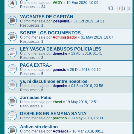
Último mensaje por
VADY
«
10 Ene 2020, 10:09
Respuestas:
24
1
2
3
VACANTES DE CAPITÁN
Último mensaje por
josepolilla
«
31 Oct 2019, 14:21
Respuestas:
1
SOBRE LOS DOCUMENTOS...
Último mensaje por
Administrador
«
31 May 2019, 18:07
Respuestas:
1
LEY VASCA DE ABUSOS POLICIALES
Último mensaje por
depeche
«
13 Abr 2019, 01:41
Respuestas:
2
PAGA EXTRA.-
Último mensaje por
genesis
«
29 Dic 2018, 06:12
Respuestas:
5
ya, ni discutimos entre nosotros.
Último mensaje por
depeche
«
04 Sep 2018, 23:58
Respuestas:
6
Jornadas Patio
Último mensaje por
chevi
«
19 May 2018, 12:51
Respuestas:
6
DESFILES EN SEMANA SANTA
Último mensaje por
practico
«
09 May 2018, 15:00
Activo sin destino
Último mensaje por
Aotearoa
«
10 Mar 2018, 08:11