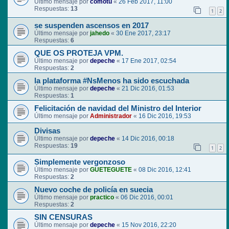
Último mensaje por
comotu
«
26 Feb 2017, 11:00
Respuestas:
13
1
2
se suspenden ascensos en 2017
Último mensaje por
jahedo
«
30 Ene 2017, 23:17
Respuestas:
6
QUE OS PROTEJA VPM.
Último mensaje por
depeche
«
17 Ene 2017, 02:54
Respuestas:
2
la plataforma #NsMenos ha sido escuchada
Último mensaje por
depeche
«
21 Dic 2016, 01:53
Respuestas:
1
Felicitación de navidad del Ministro del Interior
Último mensaje por
Administrador
«
16 Dic 2016, 19:53
Divisas
Último mensaje por
depeche
«
14 Dic 2016, 00:18
Respuestas:
19
1
2
Simplemente vergonzoso
Último mensaje por
GUETEGUETE
«
08 Dic 2016, 12:41
Respuestas:
2
Nuevo coche de policía en suecia
Último mensaje por
practico
«
06 Dic 2016, 00:01
Respuestas:
2
SIN CENSURAS
Último mensaje por
depeche
«
15 Nov 2016, 22:20