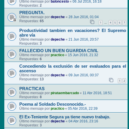
Último mensaje por
baloncesto
«
06 Jul 2016, 16:18
Respuestas:
2
PREGUNTA.
Último mensaje por
depeche
«
28 Jun 2016, 01:04
Respuestas:
65
1
4
5
6
7
…
Productividad tambien en vacaciones? El Supremo
abre vía
Último mensaje por
depeche
«
21 Jun 2016, 20:57
Respuestas:
3
FALLECIDO UN BUEN GUARDIA CIVIL
Último mensaje por
practico
«
15 Jun 2016, 21:32
Respuestas:
6
Concediendo la exclusión de ser evaluados para el
ascenso
Último mensaje por
depeche
«
09 Jun 2016, 00:37
Respuestas:
13
1
2
PRACTICAS
Último mensaje por
pirataembarcado
«
11 Abr 2016, 18:51
Respuestas:
8
Poema al Soldado Desconocido.-
Último mensaje por
practico
«
05 Abr 2016, 22:39
El Ex-Teniente Segura ya tiene nuevo trabajo.
Último mensaje por
depeche
«
04 Abr 2016, 23:16
Respuestas:
3