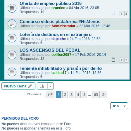
Oferta de empleo público 2016
Último mensaje por
practico
«
04 Abr 2016, 23:05
Respuestas:
10
1
2
Concurso vídeos plataforma #NsMenos
Último mensaje por
Administrador
«
22 Mar 2016, 12:48
Lotería de destinos en el extranjero
Último mensaje por
depeche
«
24 Feb 2016, 23:58
Respuestas:
5
LOS ASCENSOS DEL PEDAL
Último mensaje por
polillon2057
«
17 Feb 2016, 20:14
Respuestas:
12
1
2
Teniente inhabilitado y prisión por delito
Último mensaje por
baltico17
«
14 Feb 2016, 18:36
Respuestas:
5
Nuevo Tema
Página
1
de
63
1
2
3
4
5
63
Siguiente
3135 temas
…
Ir a
PERMISOS DEL FORO
No puedes
abrir nuevos temas en este Foro
No puedes
responder a temas en este Foro