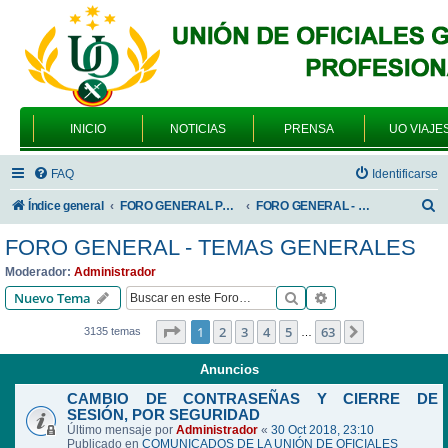
INICIO
NOTICIAS
PRENSA
UO VIAJE
FAQ
Identificarse
B
Índice general
FORO GENERAL PARA TODOS LOS USUARIOS
FORO GENERAL - TEMAS GENERALES
u
FORO GENERAL - TEMAS GENERALES
s
Moderador:
Administrador
c
Buscar
Búsqueda avanzad
Nuevo Tema
a
Página
1
de
63
1
2
3
4
5
63
Siguiente
3135 temas
…
r
Anuncios
CAMBIO DE CONTRASEÑAS Y CIERRE DE
SESIÓN, POR SEGURIDAD
Último mensaje por
Administrador
«
30 Oct 2018, 23:10
Publicado en
COMUNICADOS DE LA UNIÓN DE OFICIALES