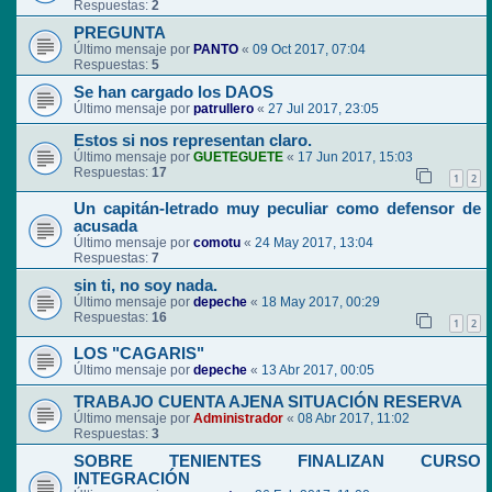
Respuestas:
2
PREGUNTA
Último mensaje por
PANTO
«
09 Oct 2017, 07:04
Respuestas:
5
Se han cargado los DAOS
Último mensaje por
patrullero
«
27 Jul 2017, 23:05
Estos si nos representan claro.
Último mensaje por
GUETEGUETE
«
17 Jun 2017, 15:03
Respuestas:
17
1
2
Un capitán-letrado muy peculiar como defensor de
acusada
Último mensaje por
comotu
«
24 May 2017, 13:04
Respuestas:
7
sin ti, no soy nada.
Último mensaje por
depeche
«
18 May 2017, 00:29
Respuestas:
16
1
2
LOS "CAGARIS"
Último mensaje por
depeche
«
13 Abr 2017, 00:05
TRABAJO CUENTA AJENA SITUACIÓN RESERVA
Último mensaje por
Administrador
«
08 Abr 2017, 11:02
Respuestas:
3
SOBRE TENIENTES FINALIZAN CURSO
INTEGRACIÓN