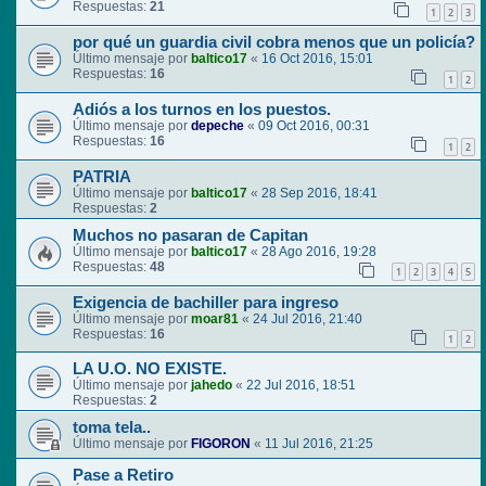
Respuestas:
21
1
2
3
por qué un guardia civil cobra menos que un policía?
Último mensaje por
baltico17
«
16 Oct 2016, 15:01
Respuestas:
16
1
2
Adiós a los turnos en los puestos.
Último mensaje por
depeche
«
09 Oct 2016, 00:31
Respuestas:
16
1
2
PATRIA
Último mensaje por
baltico17
«
28 Sep 2016, 18:41
Respuestas:
2
Muchos no pasaran de Capitan
Último mensaje por
baltico17
«
28 Ago 2016, 19:28
Respuestas:
48
1
2
3
4
5
Exigencia de bachiller para ingreso
Último mensaje por
moar81
«
24 Jul 2016, 21:40
Respuestas:
16
1
2
LA U.O. NO EXISTE.
Último mensaje por
jahedo
«
22 Jul 2016, 18:51
Respuestas:
2
toma tela..
Último mensaje por
FIGORON
«
11 Jul 2016, 21:25
Pase a Retiro