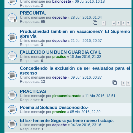
Último mensaje por
baloncesto
«
06 Jul 2016, 16:18
Respuestas:
2
PREGUNTA.
Último mensaje por
depeche
«
28 Jun 2016, 01:04
Respuestas:
65
1
4
5
6
7
…
Productividad tambien en vacaciones? El Supremo
abre vía
Último mensaje por
depeche
«
21 Jun 2016, 20:57
Respuestas:
3
FALLECIDO UN BUEN GUARDIA CIVIL
Último mensaje por
practico
«
15 Jun 2016, 21:32
Respuestas:
6
Concediendo la exclusión de ser evaluados para el
ascenso
Último mensaje por
depeche
«
09 Jun 2016, 00:37
Respuestas:
13
1
2
PRACTICAS
Último mensaje por
pirataembarcado
«
11 Abr 2016, 18:51
Respuestas:
8
Poema al Soldado Desconocido.-
Último mensaje por
practico
«
05 Abr 2016, 22:39
El Ex-Teniente Segura ya tiene nuevo trabajo.
Último mensaje por
depeche
«
04 Abr 2016, 23:16
Respuestas:
3