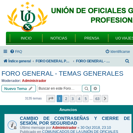
INICIO
NOTICIAS
PRENSA
UO VIAJE
FAQ
Identificarse
B
Índice general
FORO GENERAL PARA TODOS LOS USUARIOS
FORO GENERAL - TEMAS GENERALES
u
FORO GENERAL - TEMAS GENERALES
s
Moderador:
Administrador
c
Buscar
Búsqueda avanzad
Nuevo Tema
a
Página
1
de
63
1
2
3
4
5
63
Siguiente
3135 temas
…
r
Anuncios
CAMBIO DE CONTRASEÑAS Y CIERRE DE
SESIÓN, POR SEGURIDAD
Último mensaje por
Administrador
«
30 Oct 2018, 23:10
Publicado en
COMUNICADOS DE LA UNIÓN DE OFICIALES