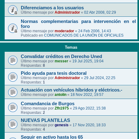
Diferenciamos a los usuarios
Último mensaje por
Administrador
«
02 Abr 2008, 02:29
Normas complementarias para intervención en el
foro
Último mensaje por
moderador
«
24 Feb 2006, 14:43
Publicado en
COMUNICADOS DE LA UNIÓN DE OFICIALES
Temas
Convalidar créditos en Derecho Uned
Último mensaje por
messer
«
19 Jul 2025, 19:04
Respuestas:
8
Pido ayuda para tesis doctoral
Último mensaje por
Administrador
«
29 Jul 2024, 22:25
Respuestas:
1
Actuación con vehículos híbridos y eléctricos.-
Último mensaje por
antolin
«
18 Nov 2022, 19:57
Comandancia de Burgos
Último mensaje por
Zfh1975
«
29 Ago 2022, 15:38
Respuestas:
2
NUEVAS PLANTILLAS
Último mensaje por
genesis
«
17 Nov 2020, 18:33
Respuestas:
4
Seguir en activo hasta los 65