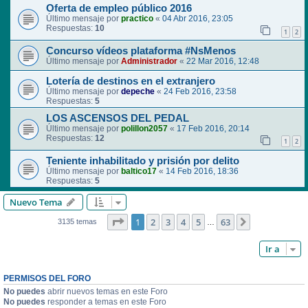
Oferta de empleo público 2016
Último mensaje por
practico
«
04 Abr 2016, 23:05
Respuestas:
10
1
2
Concurso vídeos plataforma #NsMenos
Último mensaje por
Administrador
«
22 Mar 2016, 12:48
Lotería de destinos en el extranjero
Último mensaje por
depeche
«
24 Feb 2016, 23:58
Respuestas:
5
LOS ASCENSOS DEL PEDAL
Último mensaje por
polillon2057
«
17 Feb 2016, 20:14
Respuestas:
12
1
2
Teniente inhabilitado y prisión por delito
Último mensaje por
baltico17
«
14 Feb 2016, 18:36
Respuestas:
5
Nuevo Tema
Página
1
de
63
1
2
3
4
5
63
Siguiente
3135 temas
…
Ir a
PERMISOS DEL FORO
No puedes
abrir nuevos temas en este Foro
No puedes
responder a temas en este Foro