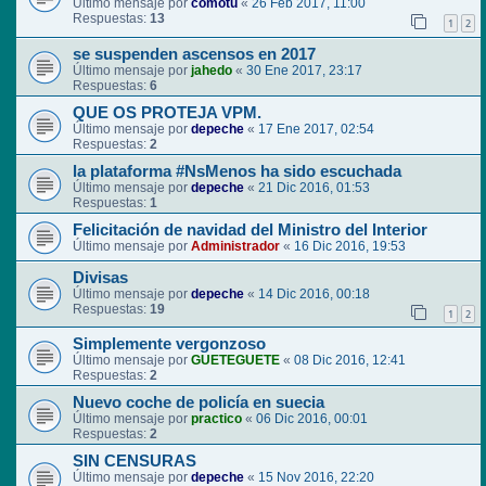
Último mensaje por
comotu
«
26 Feb 2017, 11:00
Respuestas:
13
1
2
se suspenden ascensos en 2017
Último mensaje por
jahedo
«
30 Ene 2017, 23:17
Respuestas:
6
QUE OS PROTEJA VPM.
Último mensaje por
depeche
«
17 Ene 2017, 02:54
Respuestas:
2
la plataforma #NsMenos ha sido escuchada
Último mensaje por
depeche
«
21 Dic 2016, 01:53
Respuestas:
1
Felicitación de navidad del Ministro del Interior
Último mensaje por
Administrador
«
16 Dic 2016, 19:53
Divisas
Último mensaje por
depeche
«
14 Dic 2016, 00:18
Respuestas:
19
1
2
Simplemente vergonzoso
Último mensaje por
GUETEGUETE
«
08 Dic 2016, 12:41
Respuestas:
2
Nuevo coche de policía en suecia
Último mensaje por
practico
«
06 Dic 2016, 00:01
Respuestas:
2
SIN CENSURAS
Último mensaje por
depeche
«
15 Nov 2016, 22:20