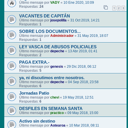
Último mensaje por
VADY
«
10 Ene 2020, 10:09
Respuestas:
24
1
2
3
VACANTES DE CAPITÁN
Último mensaje por
josepolilla
«
31 Oct 2019, 14:21
Respuestas:
1
SOBRE LOS DOCUMENTOS...
Último mensaje por
Administrador
«
31 May 2019, 18:07
Respuestas:
1
LEY VASCA DE ABUSOS POLICIALES
Último mensaje por
depeche
«
13 Abr 2019, 01:41
Respuestas:
2
PAGA EXTRA.-
Último mensaje por
genesis
«
29 Dic 2018, 06:12
Respuestas:
5
ya, ni discutimos entre nosotros.
Último mensaje por
depeche
«
04 Sep 2018, 23:58
Respuestas:
6
Jornadas Patio
Último mensaje por
chevi
«
19 May 2018, 12:51
Respuestas:
6
DESFILES EN SEMANA SANTA
Último mensaje por
practico
«
09 May 2018, 15:00
Activo sin destino
Último mensaje por
Aotearoa
«
10 Mar 2018, 08:11