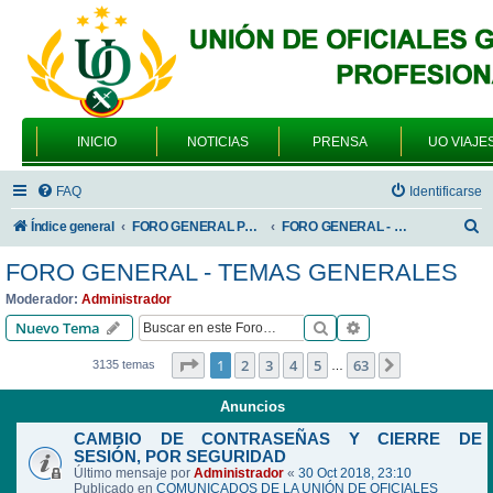
INICIO
NOTICIAS
PRENSA
UO VIAJE
FAQ
Identificarse
B
Índice general
FORO GENERAL PARA TODOS LOS USUARIOS
FORO GENERAL - TEMAS GENERALES
u
FORO GENERAL - TEMAS GENERALES
s
Moderador:
Administrador
c
Buscar
Búsqueda avanzad
Nuevo Tema
a
Página
1
de
63
1
2
3
4
5
63
Siguiente
3135 temas
…
r
Anuncios
CAMBIO DE CONTRASEÑAS Y CIERRE DE
SESIÓN, POR SEGURIDAD
Último mensaje por
Administrador
«
30 Oct 2018, 23:10
Publicado en
COMUNICADOS DE LA UNIÓN DE OFICIALES