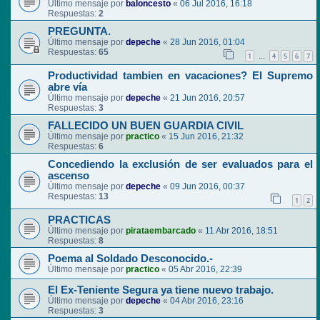
Último mensaje por
baloncesto
«
06 Jul 2016, 16:18
Respuestas:
2
PREGUNTA.
Último mensaje por
depeche
«
28 Jun 2016, 01:04
Respuestas:
65
1
4
5
6
7
…
Productividad tambien en vacaciones? El Supremo
abre vía
Último mensaje por
depeche
«
21 Jun 2016, 20:57
Respuestas:
3
FALLECIDO UN BUEN GUARDIA CIVIL
Último mensaje por
practico
«
15 Jun 2016, 21:32
Respuestas:
6
Concediendo la exclusión de ser evaluados para el
ascenso
Último mensaje por
depeche
«
09 Jun 2016, 00:37
Respuestas:
13
1
2
PRACTICAS
Último mensaje por
pirataembarcado
«
11 Abr 2016, 18:51
Respuestas:
8
Poema al Soldado Desconocido.-
Último mensaje por
practico
«
05 Abr 2016, 22:39
El Ex-Teniente Segura ya tiene nuevo trabajo.
Último mensaje por
depeche
«
04 Abr 2016, 23:16
Respuestas:
3