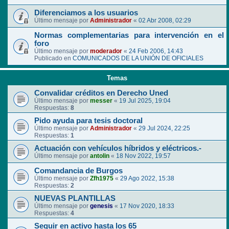
Diferenciamos a los usuarios
Último mensaje por
Administrador
«
02 Abr 2008, 02:29
Normas complementarias para intervención en el
foro
Último mensaje por
moderador
«
24 Feb 2006, 14:43
Publicado en
COMUNICADOS DE LA UNIÓN DE OFICIALES
Temas
Convalidar créditos en Derecho Uned
Último mensaje por
messer
«
19 Jul 2025, 19:04
Respuestas:
8
Pido ayuda para tesis doctoral
Último mensaje por
Administrador
«
29 Jul 2024, 22:25
Respuestas:
1
Actuación con vehículos híbridos y eléctricos.-
Último mensaje por
antolin
«
18 Nov 2022, 19:57
Comandancia de Burgos
Último mensaje por
Zfh1975
«
29 Ago 2022, 15:38
Respuestas:
2
NUEVAS PLANTILLAS
Último mensaje por
genesis
«
17 Nov 2020, 18:33
Respuestas:
4
Seguir en activo hasta los 65