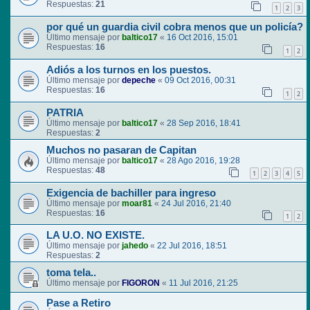
Respuestas:
21
1
2
3
por qué un guardia civil cobra menos que un policía?
Último mensaje por
baltico17
«
16 Oct 2016, 15:01
Respuestas:
16
1
2
Adiós a los turnos en los puestos.
Último mensaje por
depeche
«
09 Oct 2016, 00:31
Respuestas:
16
1
2
PATRIA
Último mensaje por
baltico17
«
28 Sep 2016, 18:41
Respuestas:
2
Muchos no pasaran de Capitan
Último mensaje por
baltico17
«
28 Ago 2016, 19:28
Respuestas:
48
1
2
3
4
5
Exigencia de bachiller para ingreso
Último mensaje por
moar81
«
24 Jul 2016, 21:40
Respuestas:
16
1
2
LA U.O. NO EXISTE.
Último mensaje por
jahedo
«
22 Jul 2016, 18:51
Respuestas:
2
toma tela..
Último mensaje por
FIGORON
«
11 Jul 2016, 21:25
Pase a Retiro