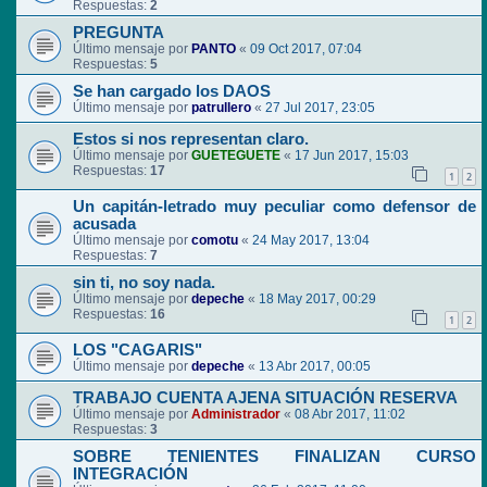
Respuestas:
2
PREGUNTA
Último mensaje por
PANTO
«
09 Oct 2017, 07:04
Respuestas:
5
Se han cargado los DAOS
Último mensaje por
patrullero
«
27 Jul 2017, 23:05
Estos si nos representan claro.
Último mensaje por
GUETEGUETE
«
17 Jun 2017, 15:03
Respuestas:
17
1
2
Un capitán-letrado muy peculiar como defensor de
acusada
Último mensaje por
comotu
«
24 May 2017, 13:04
Respuestas:
7
sin ti, no soy nada.
Último mensaje por
depeche
«
18 May 2017, 00:29
Respuestas:
16
1
2
LOS "CAGARIS"
Último mensaje por
depeche
«
13 Abr 2017, 00:05
TRABAJO CUENTA AJENA SITUACIÓN RESERVA
Último mensaje por
Administrador
«
08 Abr 2017, 11:02
Respuestas:
3
SOBRE TENIENTES FINALIZAN CURSO
INTEGRACIÓN