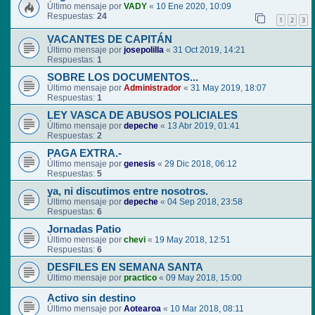
Último mensaje por
VADY
«
10 Ene 2020, 10:09
Respuestas:
24
1
2
3
VACANTES DE CAPITÁN
Último mensaje por
josepolilla
«
31 Oct 2019, 14:21
Respuestas:
1
SOBRE LOS DOCUMENTOS...
Último mensaje por
Administrador
«
31 May 2019, 18:07
Respuestas:
1
LEY VASCA DE ABUSOS POLICIALES
Último mensaje por
depeche
«
13 Abr 2019, 01:41
Respuestas:
2
PAGA EXTRA.-
Último mensaje por
genesis
«
29 Dic 2018, 06:12
Respuestas:
5
ya, ni discutimos entre nosotros.
Último mensaje por
depeche
«
04 Sep 2018, 23:58
Respuestas:
6
Jornadas Patio
Último mensaje por
chevi
«
19 May 2018, 12:51
Respuestas:
6
DESFILES EN SEMANA SANTA
Último mensaje por
practico
«
09 May 2018, 15:00
Activo sin destino
Último mensaje por
Aotearoa
«
10 Mar 2018, 08:11