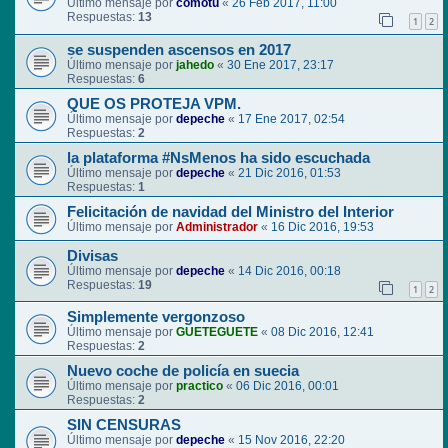
Último mensaje por
comotu
«
26 Feb 2017, 11:00
Respuestas:
13
1
2
se suspenden ascensos en 2017
Último mensaje por
jahedo
«
30 Ene 2017, 23:17
Respuestas:
6
QUE OS PROTEJA VPM.
Último mensaje por
depeche
«
17 Ene 2017, 02:54
Respuestas:
2
la plataforma #NsMenos ha sido escuchada
Último mensaje por
depeche
«
21 Dic 2016, 01:53
Respuestas:
1
Felicitación de navidad del Ministro del Interior
Último mensaje por
Administrador
«
16 Dic 2016, 19:53
Divisas
Último mensaje por
depeche
«
14 Dic 2016, 00:18
Respuestas:
19
1
2
Simplemente vergonzoso
Último mensaje por
GUETEGUETE
«
08 Dic 2016, 12:41
Respuestas:
2
Nuevo coche de policía en suecia
Último mensaje por
practico
«
06 Dic 2016, 00:01
Respuestas:
2
SIN CENSURAS
Último mensaje por
depeche
«
15 Nov 2016, 22:20