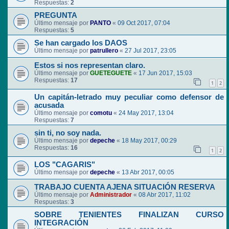
Respuestas:
2
PREGUNTA
Último mensaje por
PANTO
«
09 Oct 2017, 07:04
Respuestas:
5
Se han cargado los DAOS
Último mensaje por
patrullero
«
27 Jul 2017, 23:05
Estos si nos representan claro.
Último mensaje por
GUETEGUETE
«
17 Jun 2017, 15:03
Respuestas:
17
1
2
Un capitán-letrado muy peculiar como defensor de
acusada
Último mensaje por
comotu
«
24 May 2017, 13:04
Respuestas:
7
sin ti, no soy nada.
Último mensaje por
depeche
«
18 May 2017, 00:29
Respuestas:
16
1
2
LOS "CAGARIS"
Último mensaje por
depeche
«
13 Abr 2017, 00:05
TRABAJO CUENTA AJENA SITUACIÓN RESERVA
Último mensaje por
Administrador
«
08 Abr 2017, 11:02
Respuestas:
3
SOBRE TENIENTES FINALIZAN CURSO
INTEGRACIÓN