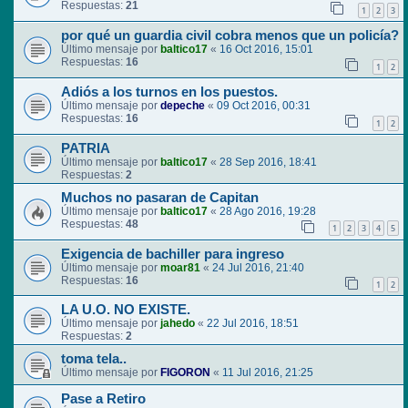
Respuestas:
21
1
2
3
por qué un guardia civil cobra menos que un policía?
Último mensaje por
baltico17
«
16 Oct 2016, 15:01
Respuestas:
16
1
2
Adiós a los turnos en los puestos.
Último mensaje por
depeche
«
09 Oct 2016, 00:31
Respuestas:
16
1
2
PATRIA
Último mensaje por
baltico17
«
28 Sep 2016, 18:41
Respuestas:
2
Muchos no pasaran de Capitan
Último mensaje por
baltico17
«
28 Ago 2016, 19:28
Respuestas:
48
1
2
3
4
5
Exigencia de bachiller para ingreso
Último mensaje por
moar81
«
24 Jul 2016, 21:40
Respuestas:
16
1
2
LA U.O. NO EXISTE.
Último mensaje por
jahedo
«
22 Jul 2016, 18:51
Respuestas:
2
toma tela..
Último mensaje por
FIGORON
«
11 Jul 2016, 21:25
Pase a Retiro