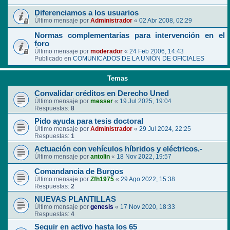
Diferenciamos a los usuarios
Último mensaje por
Administrador
«
02 Abr 2008, 02:29
Normas complementarias para intervención en el
foro
Último mensaje por
moderador
«
24 Feb 2006, 14:43
Publicado en
COMUNICADOS DE LA UNIÓN DE OFICIALES
Temas
Convalidar créditos en Derecho Uned
Último mensaje por
messer
«
19 Jul 2025, 19:04
Respuestas:
8
Pido ayuda para tesis doctoral
Último mensaje por
Administrador
«
29 Jul 2024, 22:25
Respuestas:
1
Actuación con vehículos híbridos y eléctricos.-
Último mensaje por
antolin
«
18 Nov 2022, 19:57
Comandancia de Burgos
Último mensaje por
Zfh1975
«
29 Ago 2022, 15:38
Respuestas:
2
NUEVAS PLANTILLAS
Último mensaje por
genesis
«
17 Nov 2020, 18:33
Respuestas:
4
Seguir en activo hasta los 65