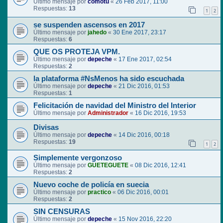
Último mensaje por
comotu
«
26 Feb 2017, 11:00
Respuestas:
13
1
2
se suspenden ascensos en 2017
Último mensaje por
jahedo
«
30 Ene 2017, 23:17
Respuestas:
6
QUE OS PROTEJA VPM.
Último mensaje por
depeche
«
17 Ene 2017, 02:54
Respuestas:
2
la plataforma #NsMenos ha sido escuchada
Último mensaje por
depeche
«
21 Dic 2016, 01:53
Respuestas:
1
Felicitación de navidad del Ministro del Interior
Último mensaje por
Administrador
«
16 Dic 2016, 19:53
Divisas
Último mensaje por
depeche
«
14 Dic 2016, 00:18
Respuestas:
19
1
2
Simplemente vergonzoso
Último mensaje por
GUETEGUETE
«
08 Dic 2016, 12:41
Respuestas:
2
Nuevo coche de policía en suecia
Último mensaje por
practico
«
06 Dic 2016, 00:01
Respuestas:
2
SIN CENSURAS
Último mensaje por
depeche
«
15 Nov 2016, 22:20