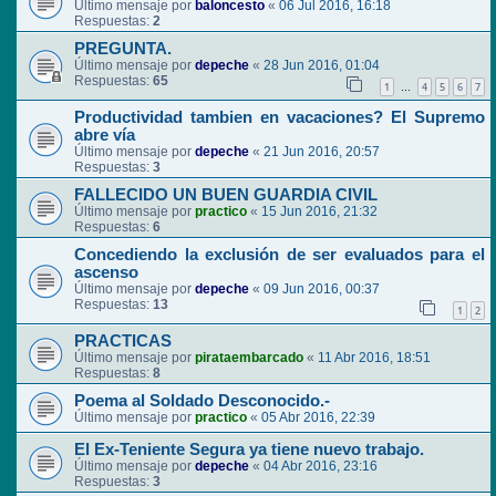
Último mensaje por
baloncesto
«
06 Jul 2016, 16:18
Respuestas:
2
PREGUNTA.
Último mensaje por
depeche
«
28 Jun 2016, 01:04
Respuestas:
65
1
4
5
6
7
…
Productividad tambien en vacaciones? El Supremo
abre vía
Último mensaje por
depeche
«
21 Jun 2016, 20:57
Respuestas:
3
FALLECIDO UN BUEN GUARDIA CIVIL
Último mensaje por
practico
«
15 Jun 2016, 21:32
Respuestas:
6
Concediendo la exclusión de ser evaluados para el
ascenso
Último mensaje por
depeche
«
09 Jun 2016, 00:37
Respuestas:
13
1
2
PRACTICAS
Último mensaje por
pirataembarcado
«
11 Abr 2016, 18:51
Respuestas:
8
Poema al Soldado Desconocido.-
Último mensaje por
practico
«
05 Abr 2016, 22:39
El Ex-Teniente Segura ya tiene nuevo trabajo.
Último mensaje por
depeche
«
04 Abr 2016, 23:16
Respuestas:
3