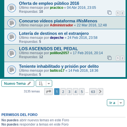
Oferta de empleo público 2016
Último mensaje por
practico
«
04 Abr 2016, 23:05
Respuestas:
10
1
2
Concurso vídeos plataforma #NsMenos
Último mensaje por
Administrador
«
22 Mar 2016, 12:48
Lotería de destinos en el extranjero
Último mensaje por
depeche
«
24 Feb 2016, 23:58
Respuestas:
5
LOS ASCENSOS DEL PEDAL
Último mensaje por
polillon2057
«
17 Feb 2016, 20:14
Respuestas:
12
1
2
Teniente inhabilitado y prisión por delito
Último mensaje por
baltico17
«
14 Feb 2016, 18:36
Respuestas:
5
Nuevo Tema
Página
1
de
63
1
2
3
4
5
63
Siguiente
3135 temas
…
Ir a
PERMISOS DEL FORO
No puedes
abrir nuevos temas en este Foro
No puedes
responder a temas en este Foro