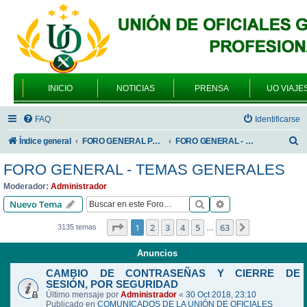
INICIO
NOTICIAS
PRENSA
UO VIAJE
FAQ
Identificarse
B
Índice general
FORO GENERAL PARA TODOS LOS USUARIOS
FORO GENERAL - TEMAS GENERALES
u
FORO GENERAL - TEMAS GENERALES
s
Moderador:
Administrador
c
Buscar
Búsqueda avanzad
Nuevo Tema
a
Página
1
de
63
1
2
3
4
5
63
Siguiente
3135 temas
…
r
Anuncios
CAMBIO DE CONTRASEÑAS Y CIERRE DE
SESIÓN, POR SEGURIDAD
Último mensaje por
Administrador
«
30 Oct 2018, 23:10
Publicado en
COMUNICADOS DE LA UNIÓN DE OFICIALES