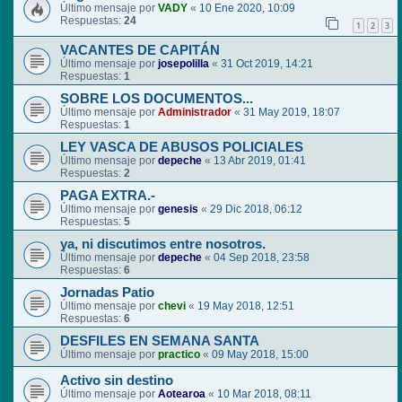
Último mensaje por
VADY
«
10 Ene 2020, 10:09
Respuestas:
24
1
2
3
VACANTES DE CAPITÁN
Último mensaje por
josepolilla
«
31 Oct 2019, 14:21
Respuestas:
1
SOBRE LOS DOCUMENTOS...
Último mensaje por
Administrador
«
31 May 2019, 18:07
Respuestas:
1
LEY VASCA DE ABUSOS POLICIALES
Último mensaje por
depeche
«
13 Abr 2019, 01:41
Respuestas:
2
PAGA EXTRA.-
Último mensaje por
genesis
«
29 Dic 2018, 06:12
Respuestas:
5
ya, ni discutimos entre nosotros.
Último mensaje por
depeche
«
04 Sep 2018, 23:58
Respuestas:
6
Jornadas Patio
Último mensaje por
chevi
«
19 May 2018, 12:51
Respuestas:
6
DESFILES EN SEMANA SANTA
Último mensaje por
practico
«
09 May 2018, 15:00
Activo sin destino
Último mensaje por
Aotearoa
«
10 Mar 2018, 08:11