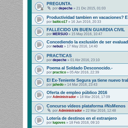
PREGUNTA.
por
depeche
»
21 Dic 2015, 01:03
Productividad tambien en vacaciones? E
por
baltico17
»
16 Jun 2016, 20:33
FALLECIDO UN BUEN GUARDIA CIVIL
por
MERSUO
»
15 May 2016, 10:47
Concediendo la exclusión de ser evaluad
por
nebulz
»
17 May 2016, 14:40
PRACTICAS
por
depeche
»
01 Abr 2016, 23:10
Poema al Soldado Desconocido.-
por
practico
»
05 Abr 2016, 22:39
El Ex-Teniente Segura ya tiene nuevo tra
por
jahedo
»
14 Mar 2016, 23:43
Oferta de empleo público 2016
por
Administrador
»
18 Mar 2016, 17:09
Concurso vídeos plataforma #NsMenos
por
Administrador
»
22 Mar 2016, 12:48
Lotería de destinos en el extranjero
por
lugoves
»
18 Feb 2016, 09:10