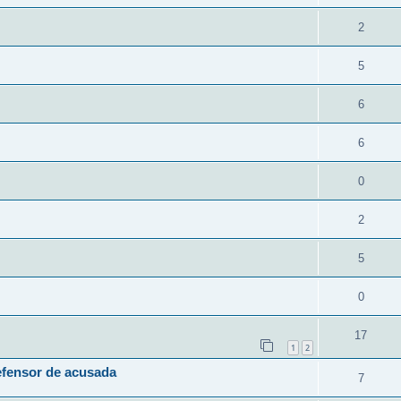
2
5
6
6
0
2
5
0
17
1
2
efensor de acusada
7