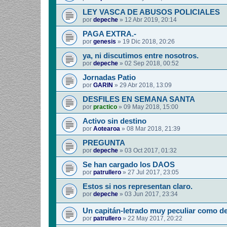
LEY VASCA DE ABUSOS POLICIALES
por
depeche
»
12 Abr 2019, 20:14
PAGA EXTRA.-
por
genesis
»
19 Dic 2018, 20:26
ya, ni discutimos entre nosotros.
por
depeche
»
02 Sep 2018, 00:52
Jornadas Patio
por
GARIN
»
29 Abr 2018, 13:09
DESFILES EN SEMANA SANTA
por
practico
»
09 May 2018, 15:00
Activo sin destino
por
Aotearoa
»
08 Mar 2018, 21:39
PREGUNTA
por
depeche
»
03 Oct 2017, 01:32
Se han cargado los DAOS
por
patrullero
»
27 Jul 2017, 23:05
Estos si nos representan claro.
por
depeche
»
03 Jun 2017, 23:34
Un capitán-letrado muy peculiar como d
por
patrullero
»
22 May 2017, 20:22