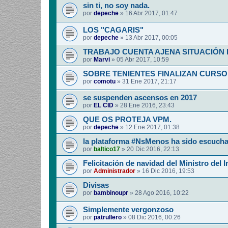
sin ti, no soy nada.
por
depeche
»
16 Abr 2017, 01:47
LOS "CAGARIS"
por
depeche
»
13 Abr 2017, 00:05
TRABAJO CUENTA AJENA SITUACIÓN
por
Marvi
»
05 Abr 2017, 10:59
SOBRE TENIENTES FINALIZAN CURSO
por
comotu
»
31 Ene 2017, 21:17
se suspenden ascensos en 2017
por
EL CID
»
28 Ene 2016, 23:43
QUE OS PROTEJA VPM.
por
depeche
»
12 Ene 2017, 01:38
la plataforma #NsMenos ha sido escuch
por
baltico17
»
20 Dic 2016, 22:13
Felicitación de navidad del Ministro del I
por
Administrador
»
16 Dic 2016, 19:53
Divisas
por
bambinoupr
»
28 Ago 2016, 10:22
Simplemente vergonzoso
por
patrullero
»
08 Dic 2016, 00:26