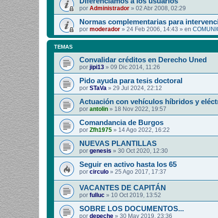
Diferenciamos a los usuarios
por
Administrador
»
02 Abr 2008, 02:29
Normas complementarias para intervenci
por
moderador
»
24 Feb 2006, 14:43
» en
COMUNIC
TEMAS
Convalidar créditos en Derecho Uned
por
jipi13
»
09 Dic 2014, 11:26
Pido ayuda para tesis doctoral
por
STaVa
»
29 Jul 2024, 22:12
Actuación con vehículos híbridos y eléct
por
antolin
»
18 Nov 2022, 19:57
Comandancia de Burgos
por
Zfh1975
»
14 Ago 2022, 16:22
NUEVAS PLANTILLAS
por
genesis
»
30 Oct 2020, 12:30
Seguir en activo hasta los 65
por
circulo
»
25 Ago 2017, 17:37
VACANTES DE CAPITÁN
por
fulluc
»
10 Oct 2019, 13:52
SOBRE LOS DOCUMENTOS...
por
depeche
»
30 May 2019, 23:36