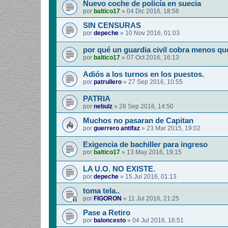
Nuevo coche de policía en suecia
por
baltico17
»
04 Dic 2016, 18:56
SIN CENSURAS
por
depeche
»
10 Nov 2016, 01:03
por qué un guardia civil cobra menos qu
por
baltico17
»
07 Oct 2016, 16:13
Adiós a los turnos en los puestos.
por
patrullero
»
27 Sep 2016, 10:55
PATRIA
por
nebulz
»
28 Sep 2016, 14:50
Muchos no pasaran de Capitan
por
guerrero antifaz
»
23 Mar 2015, 19:02
Exigencia de bachiller para ingreso
por
baltico17
»
13 May 2016, 19:15
LA U.O. NO EXISTE.
por
depeche
»
15 Jul 2016, 01:13
toma tela..
por
FIGORON
»
11 Jul 2016, 21:25
Pase a Retiro
por
baloncesto
»
04 Jul 2016, 16:51