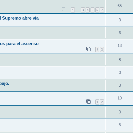
65
1
3
4
5
6
7
…
l Supremo abre vía
3
6
os para el ascenso
13
1
2
8
0
bajo.
3
10
1
2
0
5