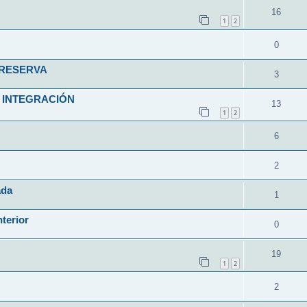
16
1
2
0
 RESERVA
3
 INTEGRACIÓN
13
1
2
6
2
ada
1
nterior
0
19
1
2
2