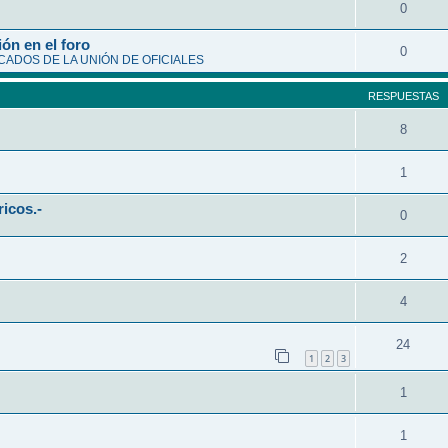
0
ón en el foro
0
ADOS DE LA UNIÓN DE OFICIALES
RESPUESTAS
8
1
ricos.-
0
2
4
24
1
2
3
1
1