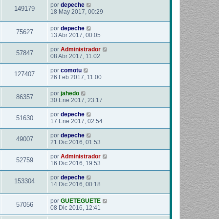
por
depeche
149179
18 May 2017, 00:29
por
depeche
75627
13 Abr 2017, 00:05
por
Administrador
57847
08 Abr 2017, 11:02
por
comotu
127407
26 Feb 2017, 11:00
por
jahedo
86357
30 Ene 2017, 23:17
por
depeche
51630
17 Ene 2017, 02:54
por
depeche
49007
21 Dic 2016, 01:53
por
Administrador
52759
16 Dic 2016, 19:53
por
depeche
153304
14 Dic 2016, 00:18
por
GUETEGUETE
57056
08 Dic 2016, 12:41