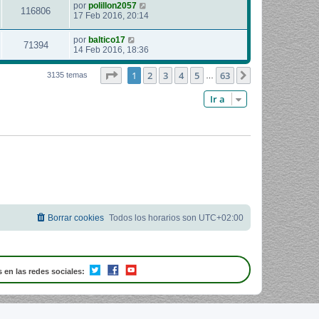
por
polillon2057
116806
17 Feb 2016, 20:14
por
baltico17
71394
14 Feb 2016, 18:36
Página
1
de
63
1
2
3
4
5
63
Siguiente
3135 temas
…
Ir a
Borrar cookies
Todos los horarios son
UTC+02:00
 en las redes sociales: