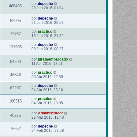
por
depeche
468493
28 Jun 2016, 01:04
por
depeche
62095
21 Jun 2016, 20:57
por
practico
72767
15 Jun 2016, 21:32
por
depeche
121905
09 Jun 2016, 00:37
por
pirataembarcado
84590
11 Abr 2016, 18:51
por
practico
46846
05 Abr 2016, 22:39
por
depeche
62207
04 Abr 2016, 23:16
por
practico
106315
04 Abr 2016, 23:05
por
Administrador
46276
22 Mar 2016, 12:48
por
depeche
76652
24 Feb 2016, 23:58