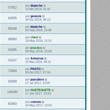
por
depeche
57922
13 Abr 2019, 01:41
por
genesis
64505
29 Dic 2018, 06:12
por
depeche
83548
04 Sep 2018, 23:58
por
chevi
88980
19 May 2018, 12:51
por
practico
91895
09 May 2018, 15:00
por
Aotearoa
53247
10 Mar 2018, 08:11
por
PANTO
72984
09 Oct 2017, 07:04
por
patrullero
92909
27 Jul 2017, 23:05
por
GUETEGUETE
145499
17 Jun 2017, 15:03
por
comotu
82460
24 May 2017, 13:04