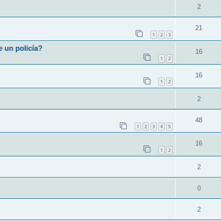
2
21
1
2
3
e un policía?
16
1
2
16
1
2
2
48
1
2
3
4
5
16
1
2
2
0
2