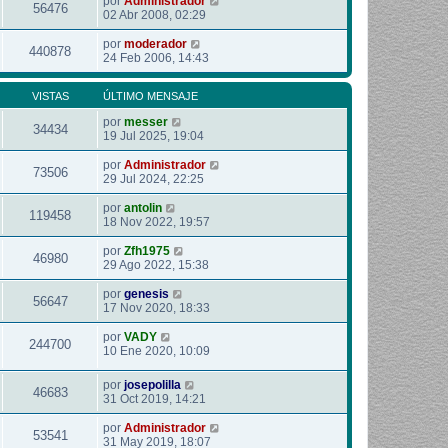
por
Administrador
56476
02 Abr 2008, 02:29
por
moderador
440878
24 Feb 2006, 14:43
VISTAS
ÚLTIMO MENSAJE
por
messer
34434
19 Jul 2025, 19:04
por
Administrador
73506
29 Jul 2024, 22:25
por
antolin
119458
18 Nov 2022, 19:57
por
Zfh1975
46980
29 Ago 2022, 15:38
por
genesis
56647
17 Nov 2020, 18:33
por
VADY
244700
10 Ene 2020, 10:09
por
josepolilla
46683
31 Oct 2019, 14:21
por
Administrador
53541
31 May 2019, 18:07