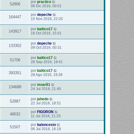
por
practico
52806
06 Dic 2016, 00:01
por
depeche
164447
15 Nov 2016, 22:20
por
baltico17
143917
16 Oct 2016, 15:01
por
depeche
133302
09 Oct 2016, 00:31
por
baltico17
51706
28 Sep 2016, 18:41
por
baltico17
393351
28 Ago 2016, 19:28
por
moar81
134688
24 Jul 2016, 21:40
por
jahedo
52887
22 Jul 2016, 18:51
por
FIGORON
48032
11 Jul 2016, 21:25
por
baloncesto
51507
06 Jul 2016, 16:18