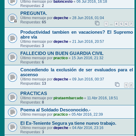
Último mensaje por
baloncesto
«
06 Jul 2016, 16:18
Respuestas:
2
PREGUNTA.
Último mensaje por
depeche
«
28 Jun 2016, 01:04
Respuestas:
65
1
4
5
6
7
…
Productividad tambien en vacaciones? El Supremo
abre vía
Último mensaje por
depeche
«
21 Jun 2016, 20:57
Respuestas:
3
FALLECIDO UN BUEN GUARDIA CIVIL
Último mensaje por
practico
«
15 Jun 2016, 21:32
Respuestas:
6
Concediendo la exclusión de ser evaluados para el
ascenso
Último mensaje por
depeche
«
09 Jun 2016, 00:37
Respuestas:
13
1
2
PRACTICAS
Último mensaje por
pirataembarcado
«
11 Abr 2016, 18:51
Respuestas:
8
Poema al Soldado Desconocido.-
Último mensaje por
practico
«
05 Abr 2016, 22:39
El Ex-Teniente Segura ya tiene nuevo trabajo.
Último mensaje por
depeche
«
04 Abr 2016, 23:16
Respuestas:
3