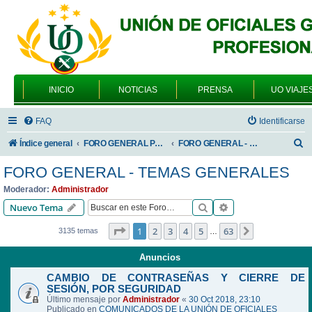
INICIO
NOTICIAS
PRENSA
UO VIAJE
FAQ
Identificarse
B
Índice general
FORO GENERAL PARA TODOS LOS USUARIOS
FORO GENERAL - TEMAS GENERALES
u
FORO GENERAL - TEMAS GENERALES
s
Moderador:
Administrador
c
Buscar
Búsqueda avanzad
Nuevo Tema
a
Página
1
de
63
1
2
3
4
5
63
Siguiente
3135 temas
…
r
Anuncios
CAMBIO DE CONTRASEÑAS Y CIERRE DE
SESIÓN, POR SEGURIDAD
Último mensaje por
Administrador
«
30 Oct 2018, 23:10
Publicado en
COMUNICADOS DE LA UNIÓN DE OFICIALES