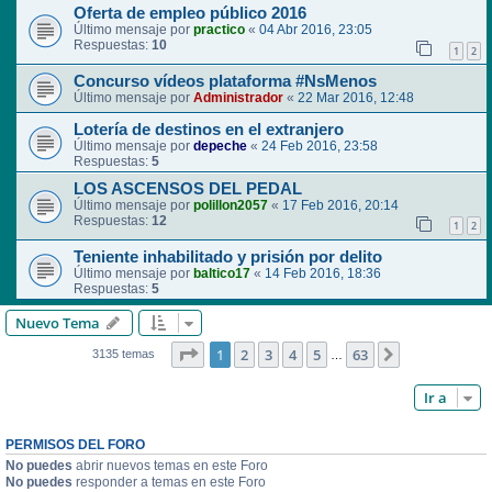
Oferta de empleo público 2016
Último mensaje por
practico
«
04 Abr 2016, 23:05
Respuestas:
10
1
2
Concurso vídeos plataforma #NsMenos
Último mensaje por
Administrador
«
22 Mar 2016, 12:48
Lotería de destinos en el extranjero
Último mensaje por
depeche
«
24 Feb 2016, 23:58
Respuestas:
5
LOS ASCENSOS DEL PEDAL
Último mensaje por
polillon2057
«
17 Feb 2016, 20:14
Respuestas:
12
1
2
Teniente inhabilitado y prisión por delito
Último mensaje por
baltico17
«
14 Feb 2016, 18:36
Respuestas:
5
Nuevo Tema
Página
1
de
63
1
2
3
4
5
63
Siguiente
3135 temas
…
Ir a
PERMISOS DEL FORO
No puedes
abrir nuevos temas en este Foro
No puedes
responder a temas en este Foro