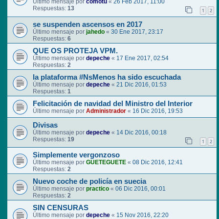
Último mensaje por
comotu
«
26 Feb 2017, 11:00
Respuestas:
13
1
2
se suspenden ascensos en 2017
Último mensaje por
jahedo
«
30 Ene 2017, 23:17
Respuestas:
6
QUE OS PROTEJA VPM.
Último mensaje por
depeche
«
17 Ene 2017, 02:54
Respuestas:
2
la plataforma #NsMenos ha sido escuchada
Último mensaje por
depeche
«
21 Dic 2016, 01:53
Respuestas:
1
Felicitación de navidad del Ministro del Interior
Último mensaje por
Administrador
«
16 Dic 2016, 19:53
Divisas
Último mensaje por
depeche
«
14 Dic 2016, 00:18
Respuestas:
19
1
2
Simplemente vergonzoso
Último mensaje por
GUETEGUETE
«
08 Dic 2016, 12:41
Respuestas:
2
Nuevo coche de policía en suecia
Último mensaje por
practico
«
06 Dic 2016, 00:01
Respuestas:
2
SIN CENSURAS
Último mensaje por
depeche
«
15 Nov 2016, 22:20