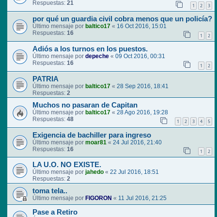
Respuestas:
21
1
2
3
por qué un guardia civil cobra menos que un policía?
Último mensaje por
baltico17
«
16 Oct 2016, 15:01
Respuestas:
16
1
2
Adiós a los turnos en los puestos.
Último mensaje por
depeche
«
09 Oct 2016, 00:31
Respuestas:
16
1
2
PATRIA
Último mensaje por
baltico17
«
28 Sep 2016, 18:41
Respuestas:
2
Muchos no pasaran de Capitan
Último mensaje por
baltico17
«
28 Ago 2016, 19:28
Respuestas:
48
1
2
3
4
5
Exigencia de bachiller para ingreso
Último mensaje por
moar81
«
24 Jul 2016, 21:40
Respuestas:
16
1
2
LA U.O. NO EXISTE.
Último mensaje por
jahedo
«
22 Jul 2016, 18:51
Respuestas:
2
toma tela..
Último mensaje por
FIGORON
«
11 Jul 2016, 21:25
Pase a Retiro