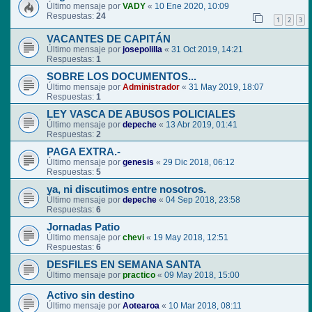
Último mensaje por
VADY
«
10 Ene 2020, 10:09
Respuestas:
24
1
2
3
VACANTES DE CAPITÁN
Último mensaje por
josepolilla
«
31 Oct 2019, 14:21
Respuestas:
1
SOBRE LOS DOCUMENTOS...
Último mensaje por
Administrador
«
31 May 2019, 18:07
Respuestas:
1
LEY VASCA DE ABUSOS POLICIALES
Último mensaje por
depeche
«
13 Abr 2019, 01:41
Respuestas:
2
PAGA EXTRA.-
Último mensaje por
genesis
«
29 Dic 2018, 06:12
Respuestas:
5
ya, ni discutimos entre nosotros.
Último mensaje por
depeche
«
04 Sep 2018, 23:58
Respuestas:
6
Jornadas Patio
Último mensaje por
chevi
«
19 May 2018, 12:51
Respuestas:
6
DESFILES EN SEMANA SANTA
Último mensaje por
practico
«
09 May 2018, 15:00
Activo sin destino
Último mensaje por
Aotearoa
«
10 Mar 2018, 08:11