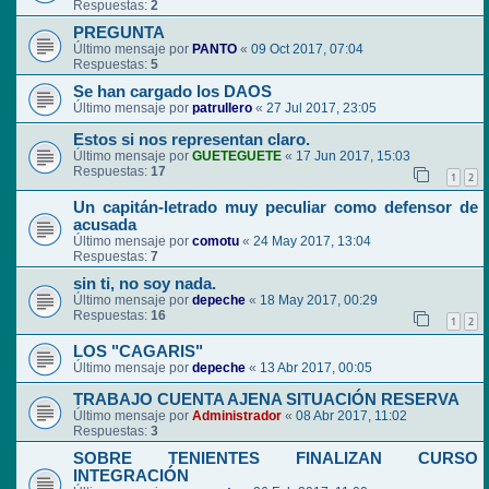
Respuestas:
2
PREGUNTA
Último mensaje por
PANTO
«
09 Oct 2017, 07:04
Respuestas:
5
Se han cargado los DAOS
Último mensaje por
patrullero
«
27 Jul 2017, 23:05
Estos si nos representan claro.
Último mensaje por
GUETEGUETE
«
17 Jun 2017, 15:03
Respuestas:
17
1
2
Un capitán-letrado muy peculiar como defensor de
acusada
Último mensaje por
comotu
«
24 May 2017, 13:04
Respuestas:
7
sin ti, no soy nada.
Último mensaje por
depeche
«
18 May 2017, 00:29
Respuestas:
16
1
2
LOS "CAGARIS"
Último mensaje por
depeche
«
13 Abr 2017, 00:05
TRABAJO CUENTA AJENA SITUACIÓN RESERVA
Último mensaje por
Administrador
«
08 Abr 2017, 11:02
Respuestas:
3
SOBRE TENIENTES FINALIZAN CURSO
INTEGRACIÓN