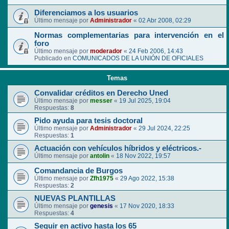
Diferenciamos a los usuarios
Último mensaje por
Administrador
«
02 Abr 2008, 02:29
Normas complementarias para intervención en el
foro
Último mensaje por
moderador
«
24 Feb 2006, 14:43
Publicado en
COMUNICADOS DE LA UNIÓN DE OFICIALES
Temas
Convalidar créditos en Derecho Uned
Último mensaje por
messer
«
19 Jul 2025, 19:04
Respuestas:
8
Pido ayuda para tesis doctoral
Último mensaje por
Administrador
«
29 Jul 2024, 22:25
Respuestas:
1
Actuación con vehículos híbridos y eléctricos.-
Último mensaje por
antolin
«
18 Nov 2022, 19:57
Comandancia de Burgos
Último mensaje por
Zfh1975
«
29 Ago 2022, 15:38
Respuestas:
2
NUEVAS PLANTILLAS
Último mensaje por
genesis
«
17 Nov 2020, 18:33
Respuestas:
4
Seguir en activo hasta los 65