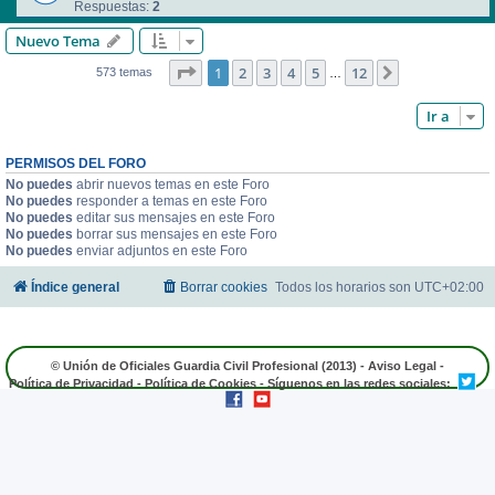
Respuestas:
2
Nuevo Tema
Página
1
de
12
1
2
3
4
5
12
Siguiente
573 temas
…
Ir a
PERMISOS DEL FORO
No puedes
abrir nuevos temas en este Foro
No puedes
responder a temas en este Foro
No puedes
editar sus mensajes en este Foro
No puedes
borrar sus mensajes en este Foro
No puedes
enviar adjuntos en este Foro
Índice general
Borrar cookies
Todos los horarios son
UTC+02:00
© Unión de Oficiales Guardia Civil Profesional (2013) -
Aviso Legal
-
Política de Privacidad
-
Política de Cookies
- Síguenos en las redes sociales: