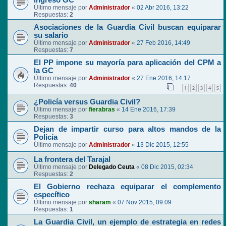
ingreso GC
Último mensaje por
Administrador
«
02 Abr 2016, 13:22
Respuestas:
2
Asociaciones de la Guardia Civil buscan equiparar
su salario
Último mensaje por
Administrador
«
27 Feb 2016, 14:49
Respuestas:
7
El PP impone su mayoría para aplicación del CPM a
la GC
Último mensaje por
Administrador
«
27 Ene 2016, 14:17
Respuestas:
40
1
2
3
4
5
¿Policía versus Guardia Civil?
Último mensaje por
fierabras
«
14 Ene 2016, 17:39
Respuestas:
3
Dejan de impartir curso para altos mandos de la
Policía
Último mensaje por
Administrador
«
13 Dic 2015, 12:55
La frontera del Tarajal
Último mensaje por
Delegado Ceuta
«
08 Dic 2015, 02:34
Respuestas:
2
El Gobierno rechaza equiparar el complemento
específico
Último mensaje por
sharam
«
07 Nov 2015, 09:09
Respuestas:
1
La Guardia Civil, un ejemplo de estrategia en redes