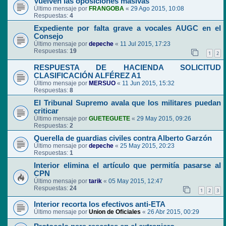
Vuelven las oposiciones masivas
Último mensaje por
FRANGOBA
«
29 Ago 2015, 10:08
Respuestas:
4
Expediente por falta grave a vocales AUGC en el
Consejo
Último mensaje por
depeche
«
11 Jul 2015, 17:23
Respuestas:
19
1
2
RESPUESTA DE HACIENDA SOLICITUD
CLASIFICACIÓN ALFÉREZ A1
Último mensaje por
MERSUO
«
11 Jun 2015, 15:32
Respuestas:
8
El Tribunal Supremo avala que los militares puedan
criticar
Último mensaje por
GUETEGUETE
«
29 May 2015, 09:26
Respuestas:
2
Querella de guardias civiles contra Alberto Garzón
Último mensaje por
depeche
«
25 May 2015, 20:23
Respuestas:
1
Interior elimina el artículo que permitía pasarse al
CPN
Último mensaje por
tarik
«
05 May 2015, 12:47
Respuestas:
24
1
2
3
Interior recorta los efectivos anti-ETA
Último mensaje por
Union de Oficiales
«
26 Abr 2015, 00:29