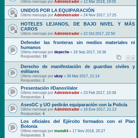
Último mensaje por
Administrador
«
12 Mar 2018, 18:05
UNIDOS POR LA EQUIPARACIÓN
Último mensaje por
Administrador
«
24 Nov 2017, 17:25
HOTELES LEJANOS, DE BAJO NIVEL Y MÁS
CAROS
Último mensaje por
Administrador
«
22 Oct 2017, 22:50
Defender las fronteras sin medios materiales ni
humanos
Último mensaje por
depeche
«
18 Sep 2017, 16:36
Respuestas:
10
1
2
Derecho de manifestación de guardias civiles y
militares
Último mensaje por
ukoy
«
30 Mar 2017, 21:14
Respuestas:
2
Presentación #DanosValor
Último mensaje por
Administrador
«
23 Feb 2017, 10:38
Respuestas:
1
AsesGC y UO pedirán equiparación con la Policía
Último mensaje por
Administrador
«
16 Ene 2017, 21:13
Respuestas:
4
Los oficiales del Ejército formados con el Plan
Bolonia
Último mensaje por
manu64
«
17 Nov 2016, 20:27
Respuestas:
3