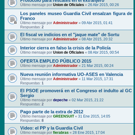
Protocolo para rescates en el extranjero
Último mensaje por
Union de Oficiales
«
26 Abr 2015, 00:26
Los paneles museo Guardia Civil ensalzan figura de
Franco
Último mensaje por
Administrador
«
09 Abr 2015, 01:41
Respuestas:
2
El fiscal ve indicios en el "jaque mate" de Sortu
Último mensaje por
Administrador
«
08 Abr 2015, 20:32
Interior cierra en falso la crisis de la Policía
Último mensaje por
Union de Oficiales
«
08 Abr 2015, 00:54
OFERTA EMPLEO PÚBLICO 2015
Último mensaje por
Administrador
«
21 Mar 2015, 00:24
Nueva reunión informativa UO-ASES en Valencia
Último mensaje por
Administrador
«
11 Mar 2015, 17:31
Respuestas:
1
El PSOE promoverá en el Congreso el indulto al GC
Sergio
Último mensaje por
depeche
«
02 Mar 2015, 21:22
Respuestas:
2
Pago parte de la extra de 2012
Último mensaje por
GREENSUIT
«
31 Ene 2015, 14:05
Respuestas:
8
Video: el PP y la Guardia Civil
Último mensaje por
fierabras
«
28 Ene 2015, 17:04