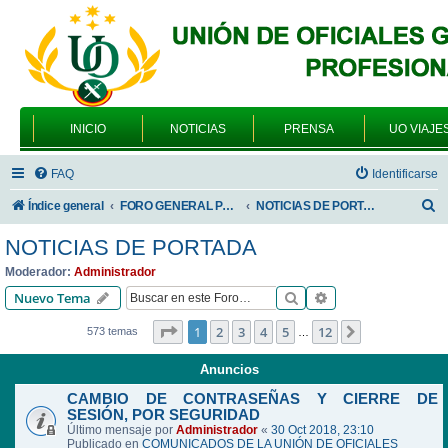
INICIO
NOTICIAS
PRENSA
UO VIAJE
FAQ
Identificarse
B
Índice general
FORO GENERAL PARA TODOS LOS USUARIOS
NOTICIAS DE PORTADA
u
NOTICIAS DE PORTADA
s
Moderador:
Administrador
c
Buscar
Búsqueda avanzad
Nuevo Tema
a
Página
1
de
12
1
2
3
4
5
12
Siguiente
573 temas
…
r
Anuncios
CAMBIO DE CONTRASEÑAS Y CIERRE DE
SESIÓN, POR SEGURIDAD
Último mensaje por
Administrador
«
30 Oct 2018, 23:10
Publicado en
COMUNICADOS DE LA UNIÓN DE OFICIALES