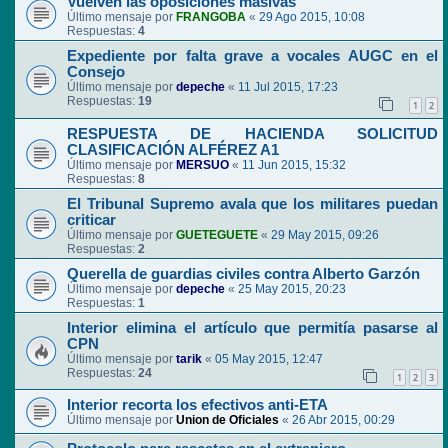
Vuelven las oposiciones masivas
Último mensaje por
FRANGOBA
«
29 Ago 2015, 10:08
Respuestas:
4
Expediente por falta grave a vocales AUGC en el
Consejo
Último mensaje por
depeche
«
11 Jul 2015, 17:23
Respuestas:
19
1
2
RESPUESTA DE HACIENDA SOLICITUD
CLASIFICACIÓN ALFÉREZ A1
Último mensaje por
MERSUO
«
11 Jun 2015, 15:32
Respuestas:
8
El Tribunal Supremo avala que los militares puedan
criticar
Último mensaje por
GUETEGUETE
«
29 May 2015, 09:26
Respuestas:
2
Querella de guardias civiles contra Alberto Garzón
Último mensaje por
depeche
«
25 May 2015, 20:23
Respuestas:
1
Interior elimina el artículo que permitía pasarse al
CPN
Último mensaje por
tarik
«
05 May 2015, 12:47
Respuestas:
24
1
2
3
Interior recorta los efectivos anti-ETA
Último mensaje por
Union de Oficiales
«
26 Abr 2015, 00:29