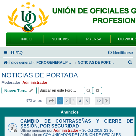
INICIO
NOTICIAS
PRENSA
UO VIAJE
FAQ
Identificarse
B
Índice general
FORO GENERAL PARA TODOS LOS USUARIOS
NOTICIAS DE PORTADA
u
NOTICIAS DE PORTADA
s
Moderador:
Administrador
c
Buscar
Búsqueda avanzad
Nuevo Tema
a
Página
1
de
12
1
2
3
4
5
12
Siguiente
573 temas
…
r
Anuncios
CAMBIO DE CONTRASEÑAS Y CIERRE DE
SESIÓN, POR SEGURIDAD
Último mensaje por
Administrador
«
30 Oct 2018, 23:10
Publicado en
COMUNICADOS DE LA UNIÓN DE OFICIALES