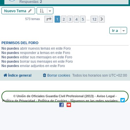
Respuestas:
2
Nuevo Tema
Página
1
de
12
1
2
3
4
5
12
Siguiente
573 temas
…
Ir a
PERMISOS DEL FORO
No puedes
abrir nuevos temas en este Foro
No puedes
responder a temas en este Foro
No puedes
editar sus mensajes en este Foro
No puedes
borrar sus mensajes en este Foro
No puedes
enviar adjuntos en este Foro
Índice general
Borrar cookies
Todos los horarios son
UTC+02:00
© Unión de Oficiales Guardia Civil Profesional (2013) -
Aviso Legal
-
Política de Privacidad
-
Política de Cookies
- Síguenos en las redes sociales: