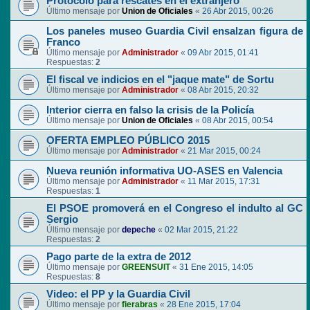
Protocolo para rescates en el extranjero
Último mensaje por
Union de Oficiales
«
26 Abr 2015, 00:26
Los paneles museo Guardia Civil ensalzan figura de
Franco
Último mensaje por
Administrador
«
09 Abr 2015, 01:41
Respuestas:
2
El fiscal ve indicios en el "jaque mate" de Sortu
Último mensaje por
Administrador
«
08 Abr 2015, 20:32
Interior cierra en falso la crisis de la Policía
Último mensaje por
Union de Oficiales
«
08 Abr 2015, 00:54
OFERTA EMPLEO PÚBLICO 2015
Último mensaje por
Administrador
«
21 Mar 2015, 00:24
Nueva reunión informativa UO-ASES en Valencia
Último mensaje por
Administrador
«
11 Mar 2015, 17:31
Respuestas:
1
El PSOE promoverá en el Congreso el indulto al GC
Sergio
Último mensaje por
depeche
«
02 Mar 2015, 21:22
Respuestas:
2
Pago parte de la extra de 2012
Último mensaje por
GREENSUIT
«
31 Ene 2015, 14:05
Respuestas:
8
Video: el PP y la Guardia Civil
Último mensaje por
fierabras
«
28 Ene 2015, 17:04