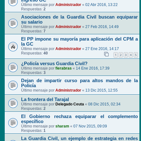
ingreso GC
Último mensaje por
Administrador
«
02 Abr 2016, 13:22
Respuestas:
2
Asociaciones de la Guardia Civil buscan equiparar
su salario
Último mensaje por
Administrador
«
27 Feb 2016, 14:49
Respuestas:
7
El PP impone su mayoría para aplicación del CPM a
la GC
Último mensaje por
Administrador
«
27 Ene 2016, 14:17
Respuestas:
40
1
2
3
4
5
¿Policía versus Guardia Civil?
Último mensaje por
fierabras
«
14 Ene 2016, 17:39
Respuestas:
3
Dejan de impartir curso para altos mandos de la
Policía
Último mensaje por
Administrador
«
13 Dic 2015, 12:55
La frontera del Tarajal
Último mensaje por
Delegado Ceuta
«
08 Dic 2015, 02:34
Respuestas:
2
El Gobierno rechaza equiparar el complemento
específico
Último mensaje por
sharam
«
07 Nov 2015, 09:09
Respuestas:
1
La Guardia Civil, un ejemplo de estrategia en redes