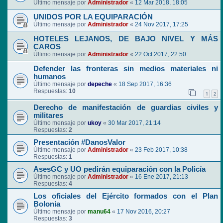
Último mensaje por
Administrador
«
12 Mar 2018, 18:05
UNIDOS POR LA EQUIPARACIÓN
Último mensaje por
Administrador
«
24 Nov 2017, 17:25
HOTELES LEJANOS, DE BAJO NIVEL Y MÁS
CAROS
Último mensaje por
Administrador
«
22 Oct 2017, 22:50
Defender las fronteras sin medios materiales ni
humanos
Último mensaje por
depeche
«
18 Sep 2017, 16:36
Respuestas:
10
1
2
Derecho de manifestación de guardias civiles y
militares
Último mensaje por
ukoy
«
30 Mar 2017, 21:14
Respuestas:
2
Presentación #DanosValor
Último mensaje por
Administrador
«
23 Feb 2017, 10:38
Respuestas:
1
AsesGC y UO pedirán equiparación con la Policía
Último mensaje por
Administrador
«
16 Ene 2017, 21:13
Respuestas:
4
Los oficiales del Ejército formados con el Plan
Bolonia
Último mensaje por
manu64
«
17 Nov 2016, 20:27
Respuestas:
3