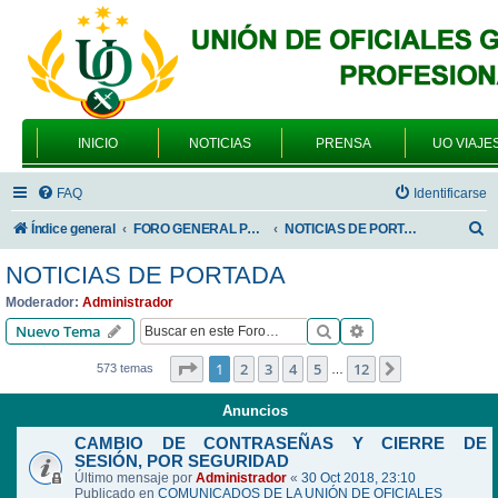
INICIO
NOTICIAS
PRENSA
UO VIAJE
FAQ
Identificarse
B
Índice general
FORO GENERAL PARA TODOS LOS USUARIOS
NOTICIAS DE PORTADA
u
NOTICIAS DE PORTADA
s
Moderador:
Administrador
c
Buscar
Búsqueda avanzad
Nuevo Tema
a
Página
1
de
12
1
2
3
4
5
12
Siguiente
573 temas
…
r
Anuncios
CAMBIO DE CONTRASEÑAS Y CIERRE DE
SESIÓN, POR SEGURIDAD
Último mensaje por
Administrador
«
30 Oct 2018, 23:10
Publicado en
COMUNICADOS DE LA UNIÓN DE OFICIALES