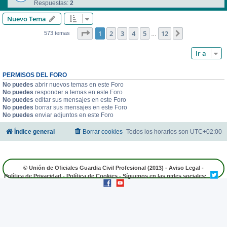
Respuestas:
2
Nuevo Tema
Página
1
de
12
1
2
3
4
5
12
Siguiente
573 temas
…
Ir a
PERMISOS DEL FORO
No puedes
abrir nuevos temas en este Foro
No puedes
responder a temas en este Foro
No puedes
editar sus mensajes en este Foro
No puedes
borrar sus mensajes en este Foro
No puedes
enviar adjuntos en este Foro
Índice general
Borrar cookies
Todos los horarios son
UTC+02:00
© Unión de Oficiales Guardia Civil Profesional (2013) -
Aviso Legal
-
Política de Privacidad
-
Política de Cookies
- Síguenos en las redes sociales: