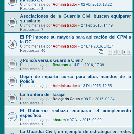
ingreso GC
Último mensaje por
Administrador
«
02 Abr 2016, 13:22
Respuestas:
2
Asociaciones de la Guardia Civil buscan equiparar
su salario
Último mensaje por
Administrador
«
27 Feb 2016, 14:49
Respuestas:
7
El PP impone su mayoría para aplicación del CPM a
la GC
Último mensaje por
Administrador
«
27 Ene 2016, 14:17
Respuestas:
40
1
2
3
4
5
¿Policía versus Guardia Civil?
Último mensaje por
fierabras
«
14 Ene 2016, 17:39
Respuestas:
3
Dejan de impartir curso para altos mandos de la
Policía
Último mensaje por
Administrador
«
13 Dic 2015, 12:55
La frontera del Tarajal
Último mensaje por
Delegado Ceuta
«
08 Dic 2015, 02:34
Respuestas:
2
El Gobierno rechaza equiparar el complemento
específico
Último mensaje por
sharam
«
07 Nov 2015, 09:09
Respuestas:
1
La Guardia Civil, un ejemplo de estrategia en redes