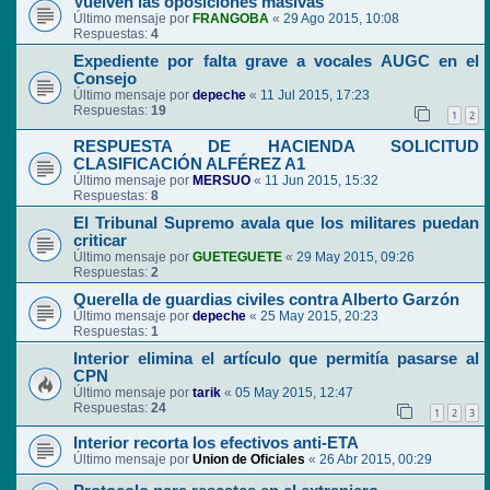
Vuelven las oposiciones masivas
Último mensaje por
FRANGOBA
«
29 Ago 2015, 10:08
Respuestas:
4
Expediente por falta grave a vocales AUGC en el
Consejo
Último mensaje por
depeche
«
11 Jul 2015, 17:23
Respuestas:
19
1
2
RESPUESTA DE HACIENDA SOLICITUD
CLASIFICACIÓN ALFÉREZ A1
Último mensaje por
MERSUO
«
11 Jun 2015, 15:32
Respuestas:
8
El Tribunal Supremo avala que los militares puedan
criticar
Último mensaje por
GUETEGUETE
«
29 May 2015, 09:26
Respuestas:
2
Querella de guardias civiles contra Alberto Garzón
Último mensaje por
depeche
«
25 May 2015, 20:23
Respuestas:
1
Interior elimina el artículo que permitía pasarse al
CPN
Último mensaje por
tarik
«
05 May 2015, 12:47
Respuestas:
24
1
2
3
Interior recorta los efectivos anti-ETA
Último mensaje por
Union de Oficiales
«
26 Abr 2015, 00:29