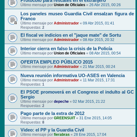
Protocolo para rescates en el extranjero
Último mensaje por
Union de Oficiales
«
26 Abr 2015, 00:26
Los paneles museo Guardia Civil ensalzan figura de
Franco
Último mensaje por
Administrador
«
09 Abr 2015, 01:41
Respuestas:
2
El fiscal ve indicios en el "jaque mate" de Sortu
Último mensaje por
Administrador
«
08 Abr 2015, 20:32
Interior cierra en falso la crisis de la Policía
Último mensaje por
Union de Oficiales
«
08 Abr 2015, 00:54
OFERTA EMPLEO PÚBLICO 2015
Último mensaje por
Administrador
«
21 Mar 2015, 00:24
Nueva reunión informativa UO-ASES en Valencia
Último mensaje por
Administrador
«
11 Mar 2015, 17:31
Respuestas:
1
El PSOE promoverá en el Congreso el indulto al GC
Sergio
Último mensaje por
depeche
«
02 Mar 2015, 21:22
Respuestas:
2
Pago parte de la extra de 2012
Último mensaje por
GREENSUIT
«
31 Ene 2015, 14:05
Respuestas:
8
Video: el PP y la Guardia Civil
Último mensaje por
fierabras
«
28 Ene 2015, 17:04