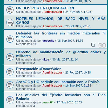
Último mensaje por
Administrador
«
12 Mar 2018, 18:05
UNIDOS POR LA EQUIPARACIÓN
Último mensaje por
Administrador
«
24 Nov 2017, 17:25
HOTELES LEJANOS, DE BAJO NIVEL Y MÁS
CAROS
Último mensaje por
Administrador
«
22 Oct 2017, 22:50
Defender las fronteras sin medios materiales ni
humanos
Último mensaje por
depeche
«
18 Sep 2017, 16:36
Respuestas:
10
1
2
Derecho de manifestación de guardias civiles y
militares
Último mensaje por
ukoy
«
30 Mar 2017, 21:14
Respuestas:
2
Presentación #DanosValor
Último mensaje por
Administrador
«
23 Feb 2017, 10:38
Respuestas:
1
AsesGC y UO pedirán equiparación con la Policía
Último mensaje por
Administrador
«
16 Ene 2017, 21:13
Respuestas:
4
Los oficiales del Ejército formados con el Plan
Bolonia
Último mensaje por
manu64
«
17 Nov 2016, 20:27
Respuestas:
3