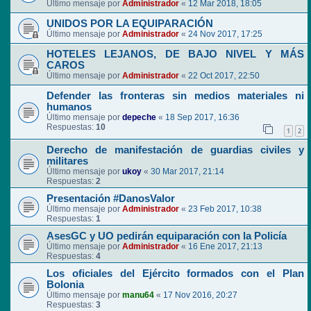
Último mensaje por
Administrador
«
12 Mar 2018, 18:05
UNIDOS POR LA EQUIPARACIÓN
Último mensaje por
Administrador
«
24 Nov 2017, 17:25
HOTELES LEJANOS, DE BAJO NIVEL Y MÁS
CAROS
Último mensaje por
Administrador
«
22 Oct 2017, 22:50
Defender las fronteras sin medios materiales ni
humanos
Último mensaje por
depeche
«
18 Sep 2017, 16:36
Respuestas:
10
1
2
Derecho de manifestación de guardias civiles y
militares
Último mensaje por
ukoy
«
30 Mar 2017, 21:14
Respuestas:
2
Presentación #DanosValor
Último mensaje por
Administrador
«
23 Feb 2017, 10:38
Respuestas:
1
AsesGC y UO pedirán equiparación con la Policía
Último mensaje por
Administrador
«
16 Ene 2017, 21:13
Respuestas:
4
Los oficiales del Ejército formados con el Plan
Bolonia
Último mensaje por
manu64
«
17 Nov 2016, 20:27
Respuestas:
3