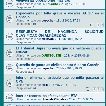
Vuelven las oposiciones masivas
Último mensaje por
FRANGOBA
«
29 Ago 2015, 10:08
Respuestas:
4
Expediente por falta grave a vocales AUGC en el
Consejo
Último mensaje por
depeche
«
11 Jul 2015, 17:23
Respuestas:
19
1
2
RESPUESTA DE HACIENDA SOLICITUD
CLASIFICACIÓN ALFÉREZ A1
Último mensaje por
MERSUO
«
11 Jun 2015, 15:32
Respuestas:
8
El Tribunal Supremo avala que los militares puedan
criticar
Último mensaje por
GUETEGUETE
«
29 May 2015, 09:26
Respuestas:
2
Querella de guardias civiles contra Alberto Garzón
Último mensaje por
depeche
«
25 May 2015, 20:23
Respuestas:
1
Interior elimina el artículo que permitía pasarse al
CPN
Último mensaje por
tarik
«
05 May 2015, 12:47
Respuestas:
24
1
2
3
Interior recorta los efectivos anti-ETA
Último mensaje por
Union de Oficiales
«
26 Abr 2015, 00:29