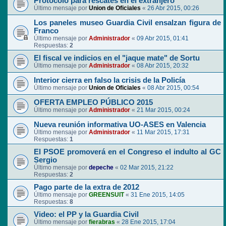
Protocolo para rescates en el extranjero
Último mensaje por
Union de Oficiales
«
26 Abr 2015, 00:26
Los paneles museo Guardia Civil ensalzan figura de
Franco
Último mensaje por
Administrador
«
09 Abr 2015, 01:41
Respuestas:
2
El fiscal ve indicios en el "jaque mate" de Sortu
Último mensaje por
Administrador
«
08 Abr 2015, 20:32
Interior cierra en falso la crisis de la Policía
Último mensaje por
Union de Oficiales
«
08 Abr 2015, 00:54
OFERTA EMPLEO PÚBLICO 2015
Último mensaje por
Administrador
«
21 Mar 2015, 00:24
Nueva reunión informativa UO-ASES en Valencia
Último mensaje por
Administrador
«
11 Mar 2015, 17:31
Respuestas:
1
El PSOE promoverá en el Congreso el indulto al GC
Sergio
Último mensaje por
depeche
«
02 Mar 2015, 21:22
Respuestas:
2
Pago parte de la extra de 2012
Último mensaje por
GREENSUIT
«
31 Ene 2015, 14:05
Respuestas:
8
Video: el PP y la Guardia Civil
Último mensaje por
fierabras
«
28 Ene 2015, 17:04