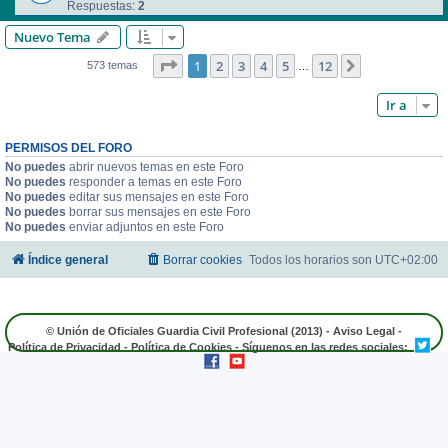
Respuestas:
2
Nuevo Tema
Página
1
de
12
1
2
3
4
5
12
Siguiente
573 temas
…
Ir a
PERMISOS DEL FORO
No puedes
abrir nuevos temas en este Foro
No puedes
responder a temas en este Foro
No puedes
editar sus mensajes en este Foro
No puedes
borrar sus mensajes en este Foro
No puedes
enviar adjuntos en este Foro
Índice general
Borrar cookies
Todos los horarios son
UTC+02:00
© Unión de Oficiales Guardia Civil Profesional (2013) -
Aviso Legal
-
Política de Privacidad
-
Política de Cookies
- Síguenos en las redes sociales: