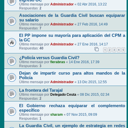
ingreso GC
Último mensaje por
Administrador
«
02 Abr 2016, 13:22
Respuestas:
2
Asociaciones de la Guardia Civil buscan equiparar
su salario
Último mensaje por
Administrador
«
27 Feb 2016, 14:49
Respuestas:
7
El PP impone su mayoría para aplicación del CPM a
la GC
Último mensaje por
Administrador
«
27 Ene 2016, 14:17
Respuestas:
40
1
2
3
4
5
¿Policía versus Guardia Civil?
Último mensaje por
fierabras
«
14 Ene 2016, 17:39
Respuestas:
3
Dejan de impartir curso para altos mandos de la
Policía
Último mensaje por
Administrador
«
13 Dic 2015, 12:55
La frontera del Tarajal
Último mensaje por
Delegado Ceuta
«
08 Dic 2015, 02:34
Respuestas:
2
El Gobierno rechaza equiparar el complemento
específico
Último mensaje por
sharam
«
07 Nov 2015, 09:09
Respuestas:
1
La Guardia Civil, un ejemplo de estrategia en redes