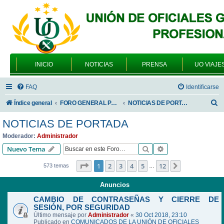
INICIO
NOTICIAS
PRENSA
UO VIAJE
FAQ
Identificarse
B
Índice general
FORO GENERAL PARA TODOS LOS USUARIOS
NOTICIAS DE PORTADA
u
NOTICIAS DE PORTADA
s
Moderador:
Administrador
c
Buscar
Búsqueda avanzad
Nuevo Tema
a
Página
1
de
12
1
2
3
4
5
12
Siguiente
573 temas
…
r
Anuncios
CAMBIO DE CONTRASEÑAS Y CIERRE DE
SESIÓN, POR SEGURIDAD
Último mensaje por
Administrador
«
30 Oct 2018, 23:10
Publicado en
COMUNICADOS DE LA UNIÓN DE OFICIALES