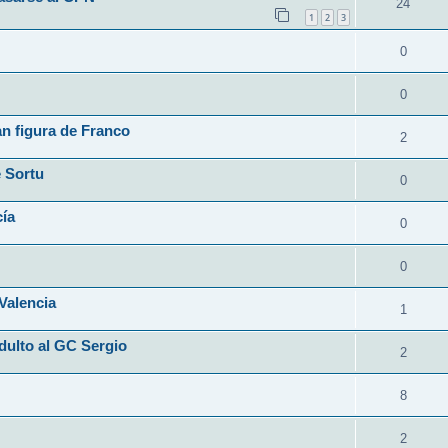
24
1
2
3
0
0
n figura de Franco
2
e Sortu
0
cía
0
0
Valencia
1
dulto al GC Sergio
2
8
2