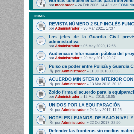
Normas complementarias para intervenci
por
moderador
»
24 Feb 2006, 14:43
» en
COMUNIC
TEMAS
REVISTA NÚMERO 2 SLP INGLÉS FUN
por
Administrador
»
30 Mar 2021, 17:37
Los jefes de la Guardia Civil prevé
administrativa
por
Administrador
»
05 May 2020, 12:56
Audiencia e Información pública del pro
por
Administrador
»
20 May 2019, 20:37
Pulso de poder entre Policía y Guardia Ci
por
Administrador
»
11 Jul 2018, 00:38
ACUERDO MINISTERIO INTERIOR CON
por
Administrador
»
13 Mar 2018, 20:13
Zoido firma el acuerdo para la equipara
por
Administrador
»
12 Mar 2018, 18:05
UNIDOS POR LA EQUIPARACIÓN
por
Administrador
»
24 Nov 2017, 17:25
HOTELES LEJANOS, DE BAJO NIVEL 
por
Administrador
»
22 Oct 2017, 22:50
Defender las fronteras sin medios mater