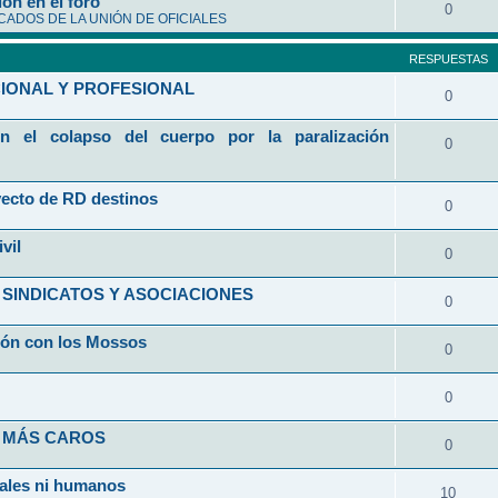
ón en el foro
0
ADOS DE LA UNIÓN DE OFICIALES
RESPUESTAS
CIONAL Y PROFESIONAL
0
n el colapso del cuerpo por la paralización
0
yecto de RD destinos
0
vil
0
 SINDICATOS Y ASOCIACIONES
0
ción con los Mossos
0
0
Y MÁS CAROS
0
iales ni humanos
10