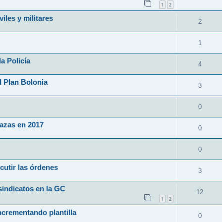
1
2
iles y militares
2
1
a Policía
4
l Plan Bolonia
3
0
lazas en 2017
0
0
cutir las órdenes
3
sindicatos en la GC
12
1
2
ncrementando plantilla
0