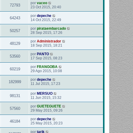
por
vaceo
72793
23 Oct 2015, 20:40
por
depeche
64243
14 Oct 2015, 22:49
por
pirataembarcado
50257
28 Sep 2015, 17:26
por
Administrador
48129
18 Sep 2015, 18:21
por
PANTO
53560
17 Sep 2015, 08:23
por
FRANGOBA
60219
29 Ago 2015, 10:08
por
depeche
182999
11 Jul 2015, 17:23
por
MERSUO
98131
11 Jun 2015, 15:32
por
GUETEGUETE
57560
29 May 2015, 09:26
por
depeche
46184
25 May 2015, 20:23
por
tarik