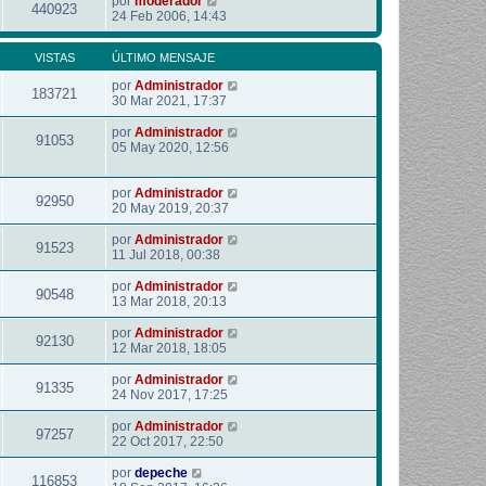
por
moderador
440923
24 Feb 2006, 14:43
VISTAS
ÚLTIMO MENSAJE
por
Administrador
183721
30 Mar 2021, 17:37
por
Administrador
91053
05 May 2020, 12:56
por
Administrador
92950
20 May 2019, 20:37
por
Administrador
91523
11 Jul 2018, 00:38
por
Administrador
90548
13 Mar 2018, 20:13
por
Administrador
92130
12 Mar 2018, 18:05
por
Administrador
91335
24 Nov 2017, 17:25
por
Administrador
97257
22 Oct 2017, 22:50
por
depeche
116853