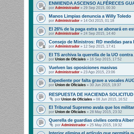
ENMIENDA ASCENSO ALFÉRECES GUA
por
Administrador
»
29 Sep 2015, 00:30
Manos Limpias denuncia a Willy Toledo
por
Administrador
»
14 Oct 2015, 01:18
El 26% de la paga extra se abonará en e
por
Administrador
»
24 Sep 2015, 14:40
Consejo de Ministros: RD medidas para 
por
Administrador
»
12 Sep 2015, 17:41
El TS archiva la querella de la UO contr
por
Union de Oficiales
»
16 Sep 2015, 17:52
Vuelven las oposiciones masivas
por
Administrador
»
23 Ago 2015, 23:06
Expediente por falta grave a vocales AU
por
Union de Oficiales
»
30 Jun 2015, 19:37
RESPUESTA DE HACIENDA SOLICITUD
por
Union de Oficiales
»
08 Jun 2015, 16:52
El Tribunal Supremo avala que los milita
por
Union de Oficiales
»
28 May 2015, 23:32
Querella de guardias civiles contra Albe
por
Administrador
»
25 May 2015, 19:32
Interior elimina el artículo que permitía 