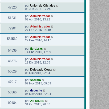
por
Union de Oficiales
47320
08 Jun 2016, 17:24
por
Administrador
51231
02 Abr 2016, 13:22
por
Administrador
72904
27 Feb 2016, 14:49
por
Administrador
534569
27 Ene 2016, 14:17
por
fierabras
54839
14 Ene 2016, 17:39
por
Administrador
46376
13 Dic 2015, 12:55
por
Delegado Ceuta
50629
08 Dic 2015, 02:34
por
sharam
47917
07 Nov 2015, 09:09
por
depeche
53366
06 Nov 2015, 22:24
por
ANTARES
90184
31 Oct 2015, 20:07