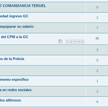
FE COMANDANCIA TERUEL
0
a edad ingreso GC
2
equiparar su salario
7
n del CPM a la GC
40
1
2
3
4
5
3
s de la Policía
0
2
emento específico
1
a en redes sociales
2
los alféreces
6