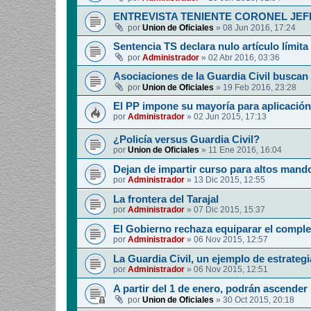
ENTREVISTA TENIENTE CORONEL JE
por
Union de Oficiales
»
08 Jun 2016, 17:24
Sentencia TS declara nulo artículo límit
por
Administrador
»
02 Abr 2016, 03:36
Asociaciones de la Guardia Civil buscan 
por
Union de Oficiales
»
19 Feb 2016, 23:28
El PP impone su mayoría para aplicació
por
Administrador
»
02 Jun 2015, 17:13
¿Policía versus Guardia Civil?
por
Union de Oficiales
»
11 Ene 2016, 16:04
Dejan de impartir curso para altos mando
por
Administrador
»
13 Dic 2015, 12:55
La frontera del Tarajal
por
Administrador
»
07 Dic 2015, 15:37
El Gobierno rechaza equiparar el compl
por
Administrador
»
06 Nov 2015, 12:57
La Guardia Civil, un ejemplo de estrategi
por
Administrador
»
06 Nov 2015, 12:51
A partir del 1 de enero, podrán ascender 
por
Union de Oficiales
»
30 Oct 2015, 20:18