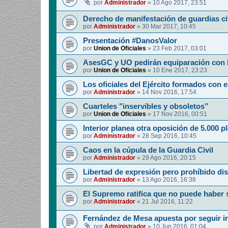
por
Administrador
»
10 Ago 2017, 23:51
Derecho de manifestación de guardias civ
por
Administrador
»
30 Mar 2017, 10:45
Presentación #DanosValor
por
Union de Oficiales
»
23 Feb 2017, 03:01
AsesGC y UO pedirán equiparación con l
por
Union de Oficiales
»
10 Ene 2017, 23:23
Los oficiales del Ejército formados con e
por
Administrador
»
14 Nov 2016, 17:54
Cuarteles "inservibles y obsoletos”
por
Union de Oficiales
»
17 Nov 2016, 00:51
Interior planea otra oposición de 5.000 p
por
Administrador
»
28 Sep 2016, 10:45
Caos en la cúpula de la Guardia Civil
por
Administrador
»
29 Ago 2016, 20:15
Libertad de expresión pero prohíbido dis
por
Administrador
»
13 Ago 2016, 16:38
El Supremo ratifica que no puede haber 
por
Administrador
»
21 Jul 2016, 11:22
Fernández de Mesa apuesta por seguir i
por
Administrador
»
10 Jun 2016, 01:04