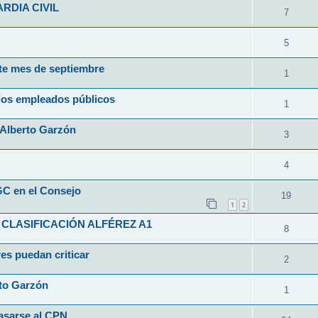
RDIA CIVIL
7
5
ste mes de septiembre
1
los empleados públicos
1
a Alberto Garzón
3
4
GC en el Consejo
19
1
2
 CLASIFICACIÓN ALFÉREZ A1
8
res puedan criticar
2
rto Garzón
1
pasarse al CPN