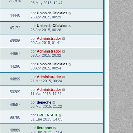
217870
05 May 2015, 12:47
por
Union de Oficiales
44448
26 Abr 2015, 00:29
por
Union de Oficiales
45172
26 Abr 2015, 00:26
por
Administrador
49986
09 Abr 2015, 01:41
por
Administrador
44667
08 Abr 2015, 20:32
por
Union de Oficiales
44296
08 Abr 2015, 00:54
por
Administrador
44899
21 Mar 2015, 00:24
por
Administrador
50209
11 Mar 2015, 17:31
por
depeche
49587
02 Mar 2015, 21:22
por
GREENSUIT
98790
31 Ene 2015, 14:05
por
fierabras
48889
28 Ene 2015, 17:04