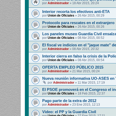
por
Administrador
»
18 Abr 2015, 20:24
Interior recorta los efectivos anti-ETA
por
Union de Oficiales
»
26 Abr 2015, 00:29
Protocolo para rescates en el extranjero
por
Union de Oficiales
»
26 Abr 2015, 00:26
Los paneles museo Guardia Civil ensalza
por
Union de Oficiales
»
08 Abr 2015, 00:52
El fiscal ve indicios en el "jaque mate" d
por
Administrador
»
08 Abr 2015, 20:32
Interior cierra en falso la crisis de la Poli
por
Union de Oficiales
»
08 Abr 2015, 00:54
OFERTA EMPLEO PÚBLICO 2015
por
Administrador
»
21 Mar 2015, 00:24
Nueva reunión informativa UO-ASES en 
por
Administrador
»
11 Mar 2015, 17:19
El PSOE promoverá en el Congreso el in
por
Union de Oficiales
»
18 Feb 2015, 22:37
Pago parte de la extra de 2012
por
Administrador
»
23 Ene 2015, 12:13
Video: el PP y la Guardia Civil
por
Union de Oficiales
»
27 Ene 2015, 17:11