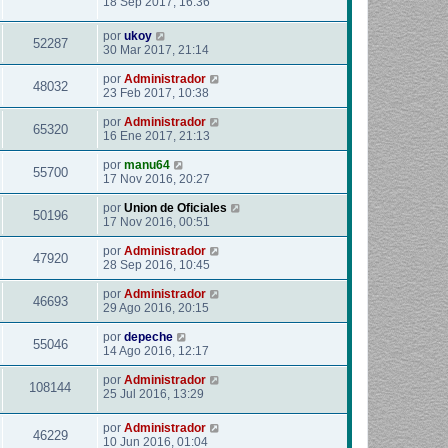
18 Sep 2017, 16:36
por
ukoy
52287
30 Mar 2017, 21:14
por
Administrador
48032
23 Feb 2017, 10:38
por
Administrador
65320
16 Ene 2017, 21:13
por
manu64
55700
17 Nov 2016, 20:27
por
Union de Oficiales
50196
17 Nov 2016, 00:51
por
Administrador
47920
28 Sep 2016, 10:45
por
Administrador
46693
29 Ago 2016, 20:15
por
depeche
55046
14 Ago 2016, 12:17
por
Administrador
108144
25 Jul 2016, 13:29
por
Administrador
46229
10 Jun 2016, 01:04