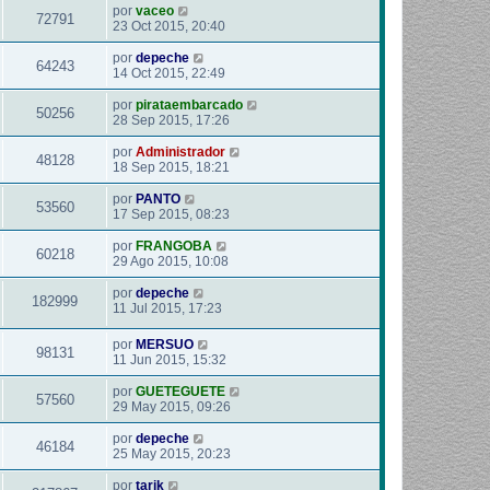
por
vaceo
72791
23 Oct 2015, 20:40
por
depeche
64243
14 Oct 2015, 22:49
por
pirataembarcado
50256
28 Sep 2015, 17:26
por
Administrador
48128
18 Sep 2015, 18:21
por
PANTO
53560
17 Sep 2015, 08:23
por
FRANGOBA
60218
29 Ago 2015, 10:08
por
depeche
182999
11 Jul 2015, 17:23
por
MERSUO
98131
11 Jun 2015, 15:32
por
GUETEGUETE
57560
29 May 2015, 09:26
por
depeche
46184
25 May 2015, 20:23
por
tarik