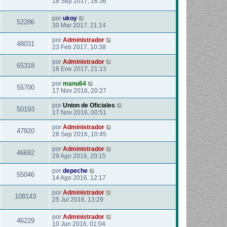
18 Sep 2017, 16:36
por
ukoy
52286
30 Mar 2017, 21:14
por
Administrador
48031
23 Feb 2017, 10:38
por
Administrador
65318
16 Ene 2017, 21:13
por
manu64
55700
17 Nov 2016, 20:27
por
Union de Oficiales
50193
17 Nov 2016, 00:51
por
Administrador
47920
28 Sep 2016, 10:45
por
Administrador
46692
29 Ago 2016, 20:15
por
depeche
55046
14 Ago 2016, 12:17
por
Administrador
108143
25 Jul 2016, 13:29
por
Administrador
46229
10 Jun 2016, 01:04