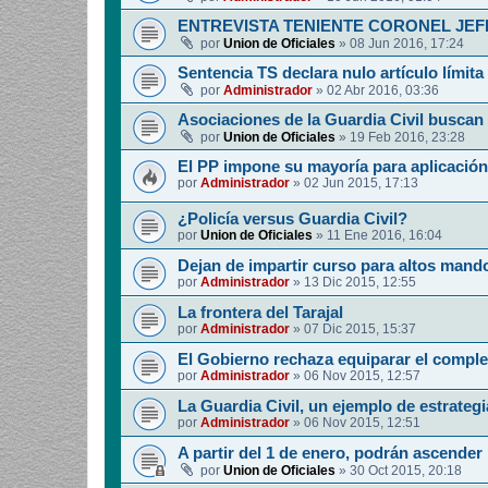
ENTREVISTA TENIENTE CORONEL JE
por
Union de Oficiales
»
08 Jun 2016, 17:24
Sentencia TS declara nulo artículo límit
por
Administrador
»
02 Abr 2016, 03:36
Asociaciones de la Guardia Civil buscan 
por
Union de Oficiales
»
19 Feb 2016, 23:28
El PP impone su mayoría para aplicació
por
Administrador
»
02 Jun 2015, 17:13
¿Policía versus Guardia Civil?
por
Union de Oficiales
»
11 Ene 2016, 16:04
Dejan de impartir curso para altos mando
por
Administrador
»
13 Dic 2015, 12:55
La frontera del Tarajal
por
Administrador
»
07 Dic 2015, 15:37
El Gobierno rechaza equiparar el compl
por
Administrador
»
06 Nov 2015, 12:57
La Guardia Civil, un ejemplo de estrategi
por
Administrador
»
06 Nov 2015, 12:51
A partir del 1 de enero, podrán ascender 
por
Union de Oficiales
»
30 Oct 2015, 20:18