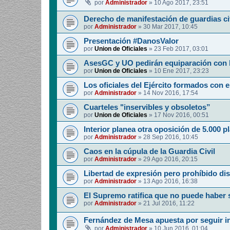
por
Administrador
»
10 Ago 2017, 23:51
Derecho de manifestación de guardias civ
por
Administrador
»
30 Mar 2017, 10:45
Presentación #DanosValor
por
Union de Oficiales
»
23 Feb 2017, 03:01
AsesGC y UO pedirán equiparación con l
por
Union de Oficiales
»
10 Ene 2017, 23:23
Los oficiales del Ejército formados con e
por
Administrador
»
14 Nov 2016, 17:54
Cuarteles "inservibles y obsoletos”
por
Union de Oficiales
»
17 Nov 2016, 00:51
Interior planea otra oposición de 5.000 p
por
Administrador
»
28 Sep 2016, 10:45
Caos en la cúpula de la Guardia Civil
por
Administrador
»
29 Ago 2016, 20:15
Libertad de expresión pero prohíbido dis
por
Administrador
»
13 Ago 2016, 16:38
El Supremo ratifica que no puede haber 
por
Administrador
»
21 Jul 2016, 11:22
Fernández de Mesa apuesta por seguir i
por
Administrador
»
10 Jun 2016, 01:04