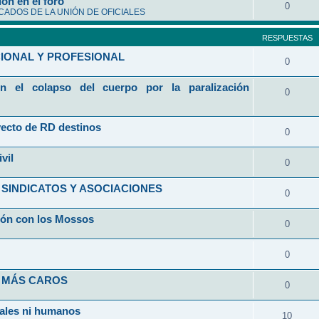
ón en el foro
0
ADOS DE LA UNIÓN DE OFICIALES
RESPUESTAS
CIONAL Y PROFESIONAL
0
n el colapso del cuerpo por la paralización
0
yecto de RD destinos
0
vil
0
 SINDICATOS Y ASOCIACIONES
0
ción con los Mossos
0
0
Y MÁS CAROS
0
iales ni humanos
10