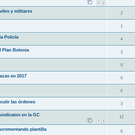
1
2
iles y militares
2
1
a Policía
4
l Plan Bolonia
3
0
lazas en 2017
0
0
cutir las órdenes
3
sindicatos en la GC
12
1
2
ncrementando plantilla
0