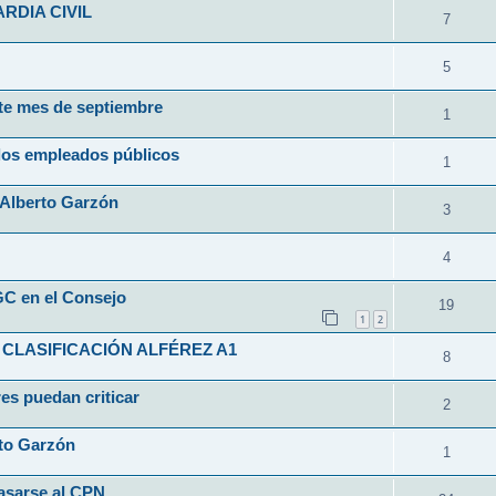
RDIA CIVIL
7
5
ste mes de septiembre
1
los empleados públicos
1
a Alberto Garzón
3
4
GC en el Consejo
19
1
2
 CLASIFICACIÓN ALFÉREZ A1
8
res puedan criticar
2
rto Garzón
1
pasarse al CPN