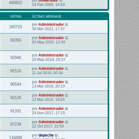
por
moderador
440922
24 Feb 2006, 14:43
VISTAS
ÚLTIMO MENSAJE
por
Administrador
183715
30 Mar 2021, 17:37
por
Administrador
91050
05 May 2020, 12:56
por
Administrador
92946
20 May 2019, 20:37
por
Administrador
91516
11 Jul 2018, 00:38
por
Administrador
90544
13 Mar 2018, 20:13
por
Administrador
92126
12 Mar 2018, 18:05
por
Administrador
91331
24 Nov 2017, 17:25
por
Administrador
97239
22 Oct 2017, 22:50
por
depeche
116849