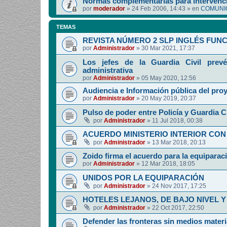
Normas complementarias para intervenci
por
moderador
»
24 Feb 2006, 14:43
» en
COMUNIC
TEMAS
REVISTA NÚMERO 2 SLP INGLÉS FUN
por
Administrador
»
30 Mar 2021, 17:37
Los jefes de la Guardia Civil prevé
administrativa
por
Administrador
»
05 May 2020, 12:56
Audiencia e Información pública del pro
por
Administrador
»
20 May 2019, 20:37
Pulso de poder entre Policía y Guardia Ci
por
Administrador
»
11 Jul 2018, 00:38
ACUERDO MINISTERIO INTERIOR CON
por
Administrador
»
13 Mar 2018, 20:13
Zoido firma el acuerdo para la equipara
por
Administrador
»
12 Mar 2018, 18:05
UNIDOS POR LA EQUIPARACIÓN
por
Administrador
»
24 Nov 2017, 17:25
HOTELES LEJANOS, DE BAJO NIVEL 
por
Administrador
»
22 Oct 2017, 22:50
Defender las fronteras sin medios mater