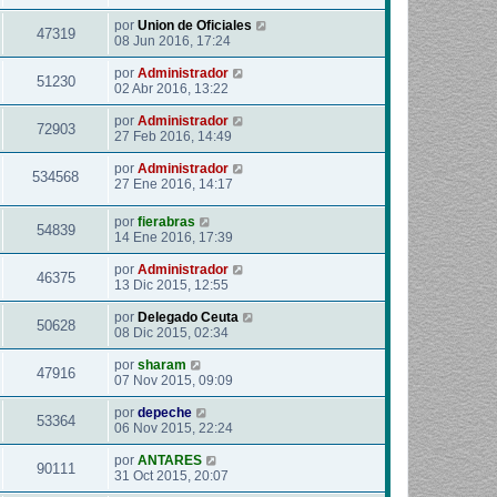
por
Union de Oficiales
47319
08 Jun 2016, 17:24
por
Administrador
51230
02 Abr 2016, 13:22
por
Administrador
72903
27 Feb 2016, 14:49
por
Administrador
534568
27 Ene 2016, 14:17
por
fierabras
54839
14 Ene 2016, 17:39
por
Administrador
46375
13 Dic 2015, 12:55
por
Delegado Ceuta
50628
08 Dic 2015, 02:34
por
sharam
47916
07 Nov 2015, 09:09
por
depeche
53364
06 Nov 2015, 22:24
por
ANTARES
90111
31 Oct 2015, 20:07