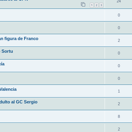
24
1
2
3
0
0
n figura de Franco
2
e Sortu
0
cía
0
0
Valencia
1
dulto al GC Sergio
2
8
2