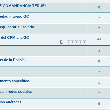
FE COMANDANCIA TERUEL
0
a edad ingreso GC
2
equiparar su salario
7
n del CPM a la GC
40
1
2
3
4
5
3
s de la Policía
0
2
emento específico
1
a en redes sociales
2
los alféreces
6