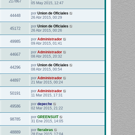
217867
05 May 2015, 12:47
por
Union de Oficiales
44448
26 Abr 2015, 00:29
por
Union de Oficiales
45172
26 Abr 2015, 00:26
por
Administrador
49985
09 Abr 2015, 01:41
por
Administrador
44667
08 Abr 2015, 20:32
por
Union de Oficiales
44296
08 Abr 2015, 00:54
por
Administrador
44897
21 Mar 2015, 00:24
por
Administrador
50191
11 Mar 2015, 17:31
por
depeche
49586
02 Mar 2015, 21:22
por
GREENSUIT
98785
31 Ene 2015, 14:05
por
fierabras
48889
28 Ene 2015, 17:04