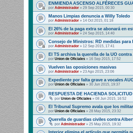
ENMIENDA ASCENSO ALFÉRECES GUA
por
Administrador
»
29 Sep 2015, 00:30
Manos Limpias denuncia a Willy Toledo
por
Administrador
»
14 Oct 2015, 01:18
El 26% de la paga extra se abonará en e
por
Administrador
»
24 Sep 2015, 14:40
Consejo de Ministros: RD medidas para 
por
Administrador
»
12 Sep 2015, 17:41
El TS archiva la querella de la UO contr
por
Union de Oficiales
»
16 Sep 2015, 17:52
Vuelven las oposiciones masivas
por
Administrador
»
23 Ago 2015, 23:06
Expediente por falta grave a vocales AU
por
Union de Oficiales
»
30 Jun 2015, 19:37
RESPUESTA DE HACIENDA SOLICITUD
por
Union de Oficiales
»
08 Jun 2015, 16:52
El Tribunal Supremo avala que los milita
por
Union de Oficiales
»
28 May 2015, 23:32
Querella de guardias civiles contra Albe
por
Administrador
»
25 May 2015, 19:32
Interior elimina el artículo que permitía 