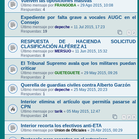
Vuelven las oposiciones masivas
Último mensaje por
FRANGOBA
«
29 Ago 2015, 10:08
Respuestas:
4
Expediente por falta grave a vocales AUGC en el
Consejo
Último mensaje por
depeche
«
11 Jul 2015, 17:23
Respuestas:
19
1
2
RESPUESTA DE HACIENDA SOLICITUD
CLASIFICACIÓN ALFÉREZ A1
Último mensaje por
MERSUO
«
11 Jun 2015, 15:32
Respuestas:
8
El Tribunal Supremo avala que los militares puedan
criticar
Último mensaje por
GUETEGUETE
«
29 May 2015, 09:26
Respuestas:
2
Querella de guardias civiles contra Alberto Garzón
Último mensaje por
depeche
«
25 May 2015, 20:23
Respuestas:
1
Interior elimina el artículo que permitía pasarse al
CPN
Último mensaje por
tarik
«
05 May 2015, 12:47
Respuestas:
24
1
2
3
Interior recorta los efectivos anti-ETA
Último mensaje por
Union de Oficiales
«
26 Abr 2015, 00:29