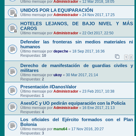
Último mensaje por
Administrador
«
12 Mar 2018, 18:05
UNIDOS POR LA EQUIPARACIÓN
Último mensaje por
Administrador
«
24 Nov 2017, 17:25
HOTELES LEJANOS, DE BAJO NIVEL Y MÁS
CAROS
Último mensaje por
Administrador
«
22 Oct 2017, 22:50
Defender las fronteras sin medios materiales ni
humanos
Último mensaje por
depeche
«
18 Sep 2017, 16:36
Respuestas:
10
1
2
Derecho de manifestación de guardias civiles y
militares
Último mensaje por
ukoy
«
30 Mar 2017, 21:14
Respuestas:
2
Presentación #DanosValor
Último mensaje por
Administrador
«
23 Feb 2017, 10:38
Respuestas:
1
AsesGC y UO pedirán equiparación con la Policía
Último mensaje por
Administrador
«
16 Ene 2017, 21:13
Respuestas:
4
Los oficiales del Ejército formados con el Plan
Bolonia
Último mensaje por
manu64
«
17 Nov 2016, 20:27
Respuestas:
3