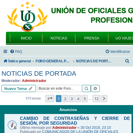
INICIO
NOTICIAS
PRENSA
UO VIAJE
FAQ
Identificarse
B
Índice general
FORO GENERAL PARA TODOS LOS USUARIOS
NOTICIAS DE PORTADA
u
NOTICIAS DE PORTADA
s
Moderador:
Administrador
c
Buscar
Búsqueda avanzad
Nuevo Tema
a
Página
1
de
12
1
2
3
4
5
12
Siguiente
573 temas
…
r
Anuncios
CAMBIO DE CONTRASEÑAS Y CIERRE DE
SESIÓN, POR SEGURIDAD
Último mensaje por
Administrador
«
30 Oct 2018, 23:10
Publicado en
COMUNICADOS DE LA UNIÓN DE OFICIALES