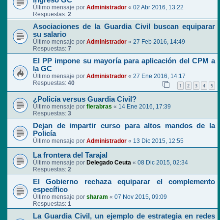
ingreso GC
Último mensaje por
Administrador
«
02 Abr 2016, 13:22
Respuestas:
2
Asociaciones de la Guardia Civil buscan equiparar
su salario
Último mensaje por
Administrador
«
27 Feb 2016, 14:49
Respuestas:
7
El PP impone su mayoría para aplicación del CPM a
la GC
Último mensaje por
Administrador
«
27 Ene 2016, 14:17
Respuestas:
40
1
2
3
4
5
¿Policía versus Guardia Civil?
Último mensaje por
fierabras
«
14 Ene 2016, 17:39
Respuestas:
3
Dejan de impartir curso para altos mandos de la
Policía
Último mensaje por
Administrador
«
13 Dic 2015, 12:55
La frontera del Tarajal
Último mensaje por
Delegado Ceuta
«
08 Dic 2015, 02:34
Respuestas:
2
El Gobierno rechaza equiparar el complemento
específico
Último mensaje por
sharam
«
07 Nov 2015, 09:09
Respuestas:
1
La Guardia Civil, un ejemplo de estrategia en redes