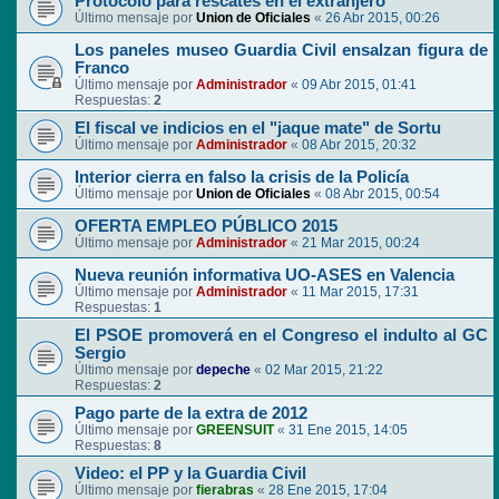
Protocolo para rescates en el extranjero
Último mensaje por
Union de Oficiales
«
26 Abr 2015, 00:26
Los paneles museo Guardia Civil ensalzan figura de
Franco
Último mensaje por
Administrador
«
09 Abr 2015, 01:41
Respuestas:
2
El fiscal ve indicios en el "jaque mate" de Sortu
Último mensaje por
Administrador
«
08 Abr 2015, 20:32
Interior cierra en falso la crisis de la Policía
Último mensaje por
Union de Oficiales
«
08 Abr 2015, 00:54
OFERTA EMPLEO PÚBLICO 2015
Último mensaje por
Administrador
«
21 Mar 2015, 00:24
Nueva reunión informativa UO-ASES en Valencia
Último mensaje por
Administrador
«
11 Mar 2015, 17:31
Respuestas:
1
El PSOE promoverá en el Congreso el indulto al GC
Sergio
Último mensaje por
depeche
«
02 Mar 2015, 21:22
Respuestas:
2
Pago parte de la extra de 2012
Último mensaje por
GREENSUIT
«
31 Ene 2015, 14:05
Respuestas:
8
Video: el PP y la Guardia Civil
Último mensaje por
fierabras
«
28 Ene 2015, 17:04