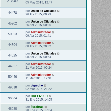
217989
05 May 2015, 12:47
por
Union de Oficiales
44478
26 Abr 2015, 00:29
por
Union de Oficiales
45202
26 Abr 2015, 00:26
por
Administrador
50023
09 Abr 2015, 01:41
por
Administrador
44694
08 Abr 2015, 20:32
por
Union de Oficiales
44325
08 Abr 2015, 00:54
por
Administrador
44927
21 Mar 2015, 00:24
por
Administrador
50446
11 Mar 2015, 17:31
por
depeche
49618
02 Mar 2015, 21:22
por
GREENSUIT
98834
31 Ene 2015, 14:05
por
fierabras
48930
28 Ene 2015, 17:04