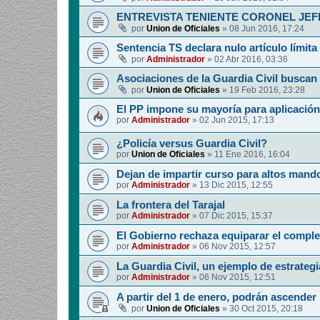
ENTREVISTA TENIENTE CORONEL JE
por
Union de Oficiales
»
08 Jun 2016, 17:24
Sentencia TS declara nulo artículo límit
por
Administrador
»
02 Abr 2016, 03:36
Asociaciones de la Guardia Civil buscan 
por
Union de Oficiales
»
19 Feb 2016, 23:28
El PP impone su mayoría para aplicació
por
Administrador
»
02 Jun 2015, 17:13
¿Policía versus Guardia Civil?
por
Union de Oficiales
»
11 Ene 2016, 16:04
Dejan de impartir curso para altos mando
por
Administrador
»
13 Dic 2015, 12:55
La frontera del Tarajal
por
Administrador
»
07 Dic 2015, 15:37
El Gobierno rechaza equiparar el compl
por
Administrador
»
06 Nov 2015, 12:57
La Guardia Civil, un ejemplo de estrategi
por
Administrador
»
06 Nov 2015, 12:51
A partir del 1 de enero, podrán ascender 
por
Union de Oficiales
»
30 Oct 2015, 20:18