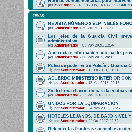
Normas complementarias para intervenci
por
moderador
»
24 Feb 2006, 14:43
» en
COMUNIC
TEMAS
REVISTA NÚMERO 2 SLP INGLÉS FUN
por
Administrador
»
30 Mar 2021, 17:37
Los jefes de la Guardia Civil prevé
administrativa
por
Administrador
»
05 May 2020, 12:56
Audiencia e Información pública del pro
por
Administrador
»
20 May 2019, 20:37
Pulso de poder entre Policía y Guardia Ci
por
Administrador
»
11 Jul 2018, 00:38
ACUERDO MINISTERIO INTERIOR CON
por
Administrador
»
13 Mar 2018, 20:13
Zoido firma el acuerdo para la equipara
por
Administrador
»
12 Mar 2018, 18:05
UNIDOS POR LA EQUIPARACIÓN
por
Administrador
»
24 Nov 2017, 17:25
HOTELES LEJANOS, DE BAJO NIVEL 
por
Administrador
»
22 Oct 2017, 22:50
Defender las fronteras sin medios mater