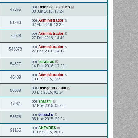
por
Union de Oficiales
47365
08 Jun 2016, 17:24
por
Administrador
51283
02 Abr 2016, 13:22
por
Administrador
72978
27 Feb 2016, 14:49
por
Administrador
543878
27 Ene 2016, 14:17
por
fierabras
54877
14 Ene 2016, 17:39
por
Administrador
46409
13 Dic 2015, 12:55
por
Delegado Ceuta
50659
08 Dic 2015, 02:34
por
sharam
47961
07 Nov 2015, 09:09
por
depeche
53578
06 Nov 2015, 22:24
por
ANTARES
91135
31 Oct 2015, 20:07