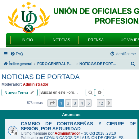
INICIO
NOTICIAS
PRENSA
UO VIAJE
FAQ
Identificarse
B
Índice general
FORO GENERAL PARA TODOS LOS USUARIOS
NOTICIAS DE PORTADA
u
NOTICIAS DE PORTADA
s
Moderador:
Administrador
c
Buscar
Búsqueda avanzad
Nuevo Tema
a
Página
1
de
12
1
2
3
4
5
12
Siguiente
573 temas
…
r
Anuncios
CAMBIO DE CONTRASEÑAS Y CIERRE DE
SESIÓN, POR SEGURIDAD
Último mensaje por
Administrador
«
30 Oct 2018, 23:10
Publicado en
COMUNICADOS DE LA UNIÓN DE OFICIALES