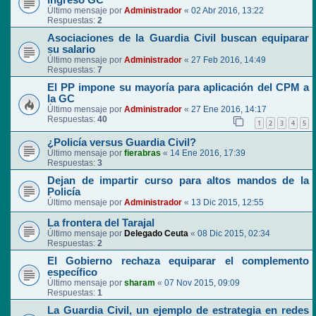
ingreso GC
Último mensaje por
Administrador
«
02 Abr 2016, 13:22
Respuestas:
2
Asociaciones de la Guardia Civil buscan equiparar
su salario
Último mensaje por
Administrador
«
27 Feb 2016, 14:49
Respuestas:
7
El PP impone su mayoría para aplicación del CPM a
la GC
Último mensaje por
Administrador
«
27 Ene 2016, 14:17
Respuestas:
40
1
2
3
4
5
¿Policía versus Guardia Civil?
Último mensaje por
fierabras
«
14 Ene 2016, 17:39
Respuestas:
3
Dejan de impartir curso para altos mandos de la
Policía
Último mensaje por
Administrador
«
13 Dic 2015, 12:55
La frontera del Tarajal
Último mensaje por
Delegado Ceuta
«
08 Dic 2015, 02:34
Respuestas:
2
El Gobierno rechaza equiparar el complemento
específico
Último mensaje por
sharam
«
07 Nov 2015, 09:09
Respuestas:
1
La Guardia Civil, un ejemplo de estrategia en redes