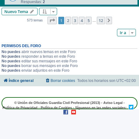
Respuestas:
2
Nuevo Tema
Página
1
de
12
1
2
3
4
5
12
Siguiente
573 temas
…
Ir a
PERMISOS DEL FORO
No puedes
abrir nuevos temas en este Foro
No puedes
responder a temas en este Foro
No puedes
editar sus mensajes en este Foro
No puedes
borrar sus mensajes en este Foro
No puedes
enviar adjuntos en este Foro
Índice general
Borrar cookies
Todos los horarios son
UTC+02:00
© Unión de Oficiales Guardia Civil Profesional (2013) -
Aviso Legal
-
Política de Privacidad
-
Política de Cookies
- Síguenos en las redes sociales: