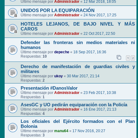
Último mensaje por
Administrador
«
12 Mar 2018, 18:05
UNIDOS POR LA EQUIPARACIÓN
Último mensaje por
Administrador
«
24 Nov 2017, 17:25
HOTELES LEJANOS, DE BAJO NIVEL Y MÁS
CAROS
Último mensaje por
Administrador
«
22 Oct 2017, 22:50
Defender las fronteras sin medios materiales ni
humanos
Último mensaje por
depeche
«
18 Sep 2017, 16:36
Respuestas:
10
1
2
Derecho de manifestación de guardias civiles y
militares
Último mensaje por
ukoy
«
30 Mar 2017, 21:14
Respuestas:
2
Presentación #DanosValor
Último mensaje por
Administrador
«
23 Feb 2017, 10:38
Respuestas:
1
AsesGC y UO pedirán equiparación con la Policía
Último mensaje por
Administrador
«
16 Ene 2017, 21:13
Respuestas:
4
Los oficiales del Ejército formados con el Plan
Bolonia
Último mensaje por
manu64
«
17 Nov 2016, 20:27
Respuestas:
3