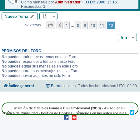
Último mensaje por
Administrador
«
03 Dic 2008, 15:15
Respuestas:
1
Nuevo Tema
Página
12
de
12
1
8
9
10
11
12
Anterior
573 temas
…
Ir a
PERMISOS DEL FORO
No puedes
abrir nuevos temas en este Foro
No puedes
responder a temas en este Foro
No puedes
editar sus mensajes en este Foro
No puedes
borrar sus mensajes en este Foro
No puedes
enviar adjuntos en este Foro
Índice general
Borrar cookies
Todos los horarios son
UTC+02:00
© Unión de Oficiales Guardia Civil Profesional (2013) -
Aviso Legal
-
Política de Privacidad
-
Política de Cookies
- Síguenos en las redes sociales: