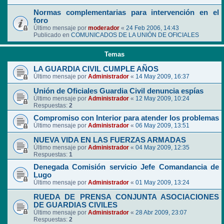
Normas complementarias para intervención en el
foro
Último mensaje por
moderador
«
24 Feb 2006, 14:43
Publicado en
COMUNICADOS DE LA UNIÓN DE OFICIALES
Temas
LA GUARDIA CIVIL CUMPLE AÑOS
Último mensaje por
Administrador
«
14 May 2009, 16:37
Unión de Oficiales Guardia Civil denuncia espías
Último mensaje por
Administrador
«
12 May 2009, 10:24
Respuestas:
2
Compromiso con Interior para atender los problemas
Último mensaje por
Administrador
«
06 May 2009, 13:51
NUEVA VIDA EN LAS FUERZAS ARMADAS
Último mensaje por
Administrador
«
04 May 2009, 12:35
Respuestas:
1
Denegada Comisión servicio Jefe Comandancia de
Lugo
Último mensaje por
Administrador
«
01 May 2009, 13:24
RUEDA DE PRENSA CONJUNTA ASOCIACIONES
DE GUARDIAS CIVILES
Último mensaje por
Administrador
«
28 Abr 2009, 23:07
Respuestas:
2