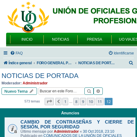
INICIO
NOTICIAS
PRENSA
UO VIAJE
FAQ
Identificarse
B
Índice general
FORO GENERAL PARA TODOS LOS USUARIOS
NOTICIAS DE PORTADA
u
NOTICIAS DE PORTADA
s
Moderador:
Administrador
c
Buscar
Búsqueda avanzad
Nuevo Tema
a
Página
12
de
12
1
8
9
10
11
12
Anterior
573 temas
…
r
Anuncios
CAMBIO DE CONTRASEÑAS Y CIERRE DE
SESIÓN, POR SEGURIDAD
Último mensaje por
Administrador
«
30 Oct 2018, 23:10
Publicado en
COMUNICADOS DE LA UNIÓN DE OFICIALES