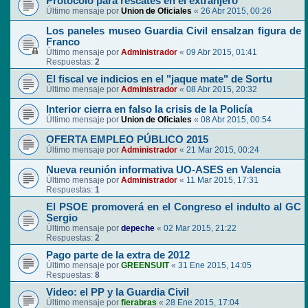
Protocolo para rescates en el extranjero
Último mensaje por
Union de Oficiales
«
26 Abr 2015, 00:26
Los paneles museo Guardia Civil ensalzan figura de
Franco
Último mensaje por
Administrador
«
09 Abr 2015, 01:41
Respuestas:
2
El fiscal ve indicios en el "jaque mate" de Sortu
Último mensaje por
Administrador
«
08 Abr 2015, 20:32
Interior cierra en falso la crisis de la Policía
Último mensaje por
Union de Oficiales
«
08 Abr 2015, 00:54
OFERTA EMPLEO PÚBLICO 2015
Último mensaje por
Administrador
«
21 Mar 2015, 00:24
Nueva reunión informativa UO-ASES en Valencia
Último mensaje por
Administrador
«
11 Mar 2015, 17:31
Respuestas:
1
El PSOE promoverá en el Congreso el indulto al GC
Sergio
Último mensaje por
depeche
«
02 Mar 2015, 21:22
Respuestas:
2
Pago parte de la extra de 2012
Último mensaje por
GREENSUIT
«
31 Ene 2015, 14:05
Respuestas:
8
Video: el PP y la Guardia Civil
Último mensaje por
fierabras
«
28 Ene 2015, 17:04