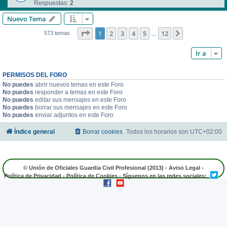
Respuestas:
2
Nuevo Tema
Página
1
de
12
1
2
3
4
5
12
Siguiente
573 temas
…
Ir a
PERMISOS DEL FORO
No puedes
abrir nuevos temas en este Foro
No puedes
responder a temas en este Foro
No puedes
editar sus mensajes en este Foro
No puedes
borrar sus mensajes en este Foro
No puedes
enviar adjuntos en este Foro
Índice general
Borrar cookies
Todos los horarios son
UTC+02:00
© Unión de Oficiales Guardia Civil Profesional (2013) -
Aviso Legal
-
Política de Privacidad
-
Política de Cookies
- Síguenos en las redes sociales: