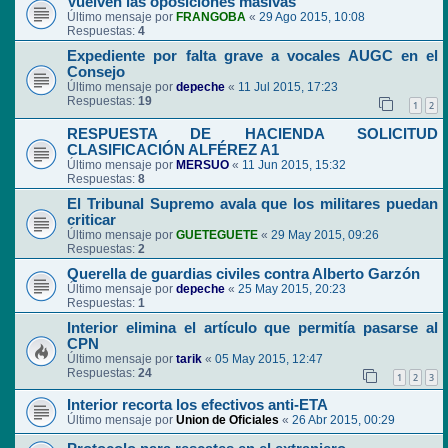
Vuelven las oposiciones masivas
Último mensaje por
FRANGOBA
«
29 Ago 2015, 10:08
Respuestas:
4
Expediente por falta grave a vocales AUGC en el
Consejo
Último mensaje por
depeche
«
11 Jul 2015, 17:23
Respuestas:
19
1
2
RESPUESTA DE HACIENDA SOLICITUD
CLASIFICACIÓN ALFÉREZ A1
Último mensaje por
MERSUO
«
11 Jun 2015, 15:32
Respuestas:
8
El Tribunal Supremo avala que los militares puedan
criticar
Último mensaje por
GUETEGUETE
«
29 May 2015, 09:26
Respuestas:
2
Querella de guardias civiles contra Alberto Garzón
Último mensaje por
depeche
«
25 May 2015, 20:23
Respuestas:
1
Interior elimina el artículo que permitía pasarse al
CPN
Último mensaje por
tarik
«
05 May 2015, 12:47
Respuestas:
24
1
2
3
Interior recorta los efectivos anti-ETA
Último mensaje por
Union de Oficiales
«
26 Abr 2015, 00:29