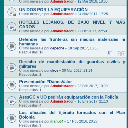
Último mensaje por
Administrador
«
12 Mar 2018, 18:05
UNIDOS POR LA EQUIPARACIÓN
Último mensaje por
Administrador
«
24 Nov 2017, 17:25
HOTELES LEJANOS, DE BAJO NIVEL Y MÁS
CAROS
Último mensaje por
Administrador
«
22 Oct 2017, 22:50
Defender las fronteras sin medios materiales ni
humanos
Último mensaje por
depeche
«
18 Sep 2017, 16:36
Respuestas:
10
1
2
Derecho de manifestación de guardias civiles y
militares
Último mensaje por
ukoy
«
30 Mar 2017, 21:14
Respuestas:
2
Presentación #DanosValor
Último mensaje por
Administrador
«
23 Feb 2017, 10:38
Respuestas:
1
AsesGC y UO pedirán equiparación con la Policía
Último mensaje por
Administrador
«
16 Ene 2017, 21:13
Respuestas:
4
Los oficiales del Ejército formados con el Plan
Bolonia
Último mensaje por
manu64
«
17 Nov 2016, 20:27
Respuestas:
3