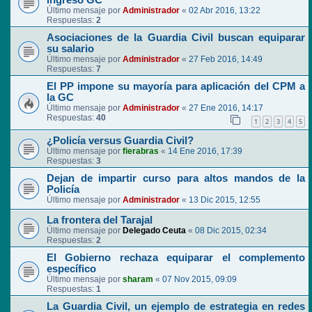
ingreso GC
Último mensaje por
Administrador
«
02 Abr 2016, 13:22
Respuestas:
2
Asociaciones de la Guardia Civil buscan equiparar
su salario
Último mensaje por
Administrador
«
27 Feb 2016, 14:49
Respuestas:
7
El PP impone su mayoría para aplicación del CPM a
la GC
Último mensaje por
Administrador
«
27 Ene 2016, 14:17
Respuestas:
40
1
2
3
4
5
¿Policía versus Guardia Civil?
Último mensaje por
fierabras
«
14 Ene 2016, 17:39
Respuestas:
3
Dejan de impartir curso para altos mandos de la
Policía
Último mensaje por
Administrador
«
13 Dic 2015, 12:55
La frontera del Tarajal
Último mensaje por
Delegado Ceuta
«
08 Dic 2015, 02:34
Respuestas:
2
El Gobierno rechaza equiparar el complemento
específico
Último mensaje por
sharam
«
07 Nov 2015, 09:09
Respuestas:
1
La Guardia Civil, un ejemplo de estrategia en redes