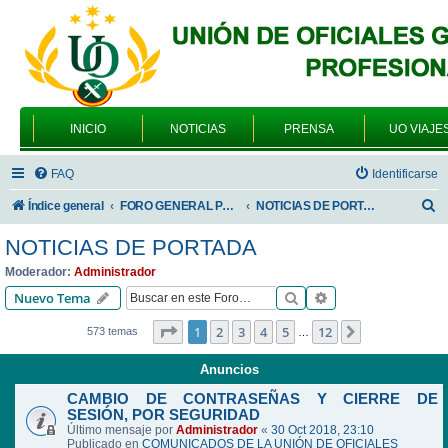
INICIO
NOTICIAS
PRENSA
UO VIAJE
FAQ
Identificarse
B
Índice general
FORO GENERAL PARA TODOS LOS USUARIOS
NOTICIAS DE PORTADA
u
NOTICIAS DE PORTADA
s
Moderador:
Administrador
c
Buscar
Búsqueda avanzad
Nuevo Tema
a
Página
1
de
12
1
2
3
4
5
12
Siguiente
573 temas
…
r
Anuncios
CAMBIO DE CONTRASEÑAS Y CIERRE DE
SESIÓN, POR SEGURIDAD
Último mensaje por
Administrador
«
30 Oct 2018, 23:10
Publicado en
COMUNICADOS DE LA UNIÓN DE OFICIALES