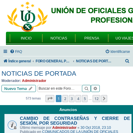
INICIO
NOTICIAS
PRENSA
UO VIAJE
FAQ
Identificarse
B
Índice general
FORO GENERAL PARA TODOS LOS USUARIOS
NOTICIAS DE PORTADA
u
NOTICIAS DE PORTADA
s
Moderador:
Administrador
c
Buscar
Búsqueda avanzad
Nuevo Tema
a
Página
1
de
12
1
2
3
4
5
12
Siguiente
573 temas
…
r
Anuncios
CAMBIO DE CONTRASEÑAS Y CIERRE DE
SESIÓN, POR SEGURIDAD
Último mensaje por
Administrador
«
30 Oct 2018, 23:10
Publicado en
COMUNICADOS DE LA UNIÓN DE OFICIALES