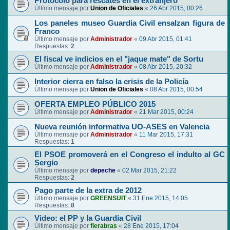
Protocolo para rescates en el extranjero
Último mensaje por
Union de Oficiales
«
26 Abr 2015, 00:26
Los paneles museo Guardia Civil ensalzan figura de
Franco
Último mensaje por
Administrador
«
09 Abr 2015, 01:41
Respuestas:
2
El fiscal ve indicios en el "jaque mate" de Sortu
Último mensaje por
Administrador
«
08 Abr 2015, 20:32
Interior cierra en falso la crisis de la Policía
Último mensaje por
Union de Oficiales
«
08 Abr 2015, 00:54
OFERTA EMPLEO PÚBLICO 2015
Último mensaje por
Administrador
«
21 Mar 2015, 00:24
Nueva reunión informativa UO-ASES en Valencia
Último mensaje por
Administrador
«
11 Mar 2015, 17:31
Respuestas:
1
El PSOE promoverá en el Congreso el indulto al GC
Sergio
Último mensaje por
depeche
«
02 Mar 2015, 21:22
Respuestas:
2
Pago parte de la extra de 2012
Último mensaje por
GREENSUIT
«
31 Ene 2015, 14:05
Respuestas:
8
Video: el PP y la Guardia Civil
Último mensaje por
fierabras
«
28 Ene 2015, 17:04