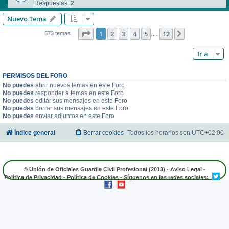
Respuestas:
2
Nuevo Tema
Página
1
de
12
1
2
3
4
5
12
Siguiente
573 temas
…
Ir a
PERMISOS DEL FORO
No puedes
abrir nuevos temas en este Foro
No puedes
responder a temas en este Foro
No puedes
editar sus mensajes en este Foro
No puedes
borrar sus mensajes en este Foro
No puedes
enviar adjuntos en este Foro
Índice general
Borrar cookies
Todos los horarios son
UTC+02:00
© Unión de Oficiales Guardia Civil Profesional (2013) -
Aviso Legal
-
Política de Privacidad
-
Política de Cookies
- Síguenos en las redes sociales: