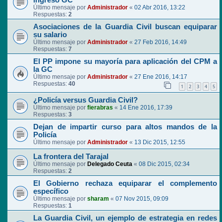
ingreso GC
Último mensaje por
Administrador
«
02 Abr 2016, 13:22
Respuestas:
2
Asociaciones de la Guardia Civil buscan equiparar
su salario
Último mensaje por
Administrador
«
27 Feb 2016, 14:49
Respuestas:
7
El PP impone su mayoría para aplicación del CPM a
la GC
Último mensaje por
Administrador
«
27 Ene 2016, 14:17
Respuestas:
40
1
2
3
4
5
¿Policía versus Guardia Civil?
Último mensaje por
fierabras
«
14 Ene 2016, 17:39
Respuestas:
3
Dejan de impartir curso para altos mandos de la
Policía
Último mensaje por
Administrador
«
13 Dic 2015, 12:55
La frontera del Tarajal
Último mensaje por
Delegado Ceuta
«
08 Dic 2015, 02:34
Respuestas:
2
El Gobierno rechaza equiparar el complemento
específico
Último mensaje por
sharam
«
07 Nov 2015, 09:09
Respuestas:
1
La Guardia Civil, un ejemplo de estrategia en redes