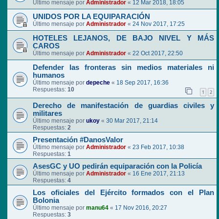
Último mensaje por
Administrador
«
12 Mar 2018, 18:05
UNIDOS POR LA EQUIPARACIÓN
Último mensaje por
Administrador
«
24 Nov 2017, 17:25
HOTELES LEJANOS, DE BAJO NIVEL Y MÁS
CAROS
Último mensaje por
Administrador
«
22 Oct 2017, 22:50
Defender las fronteras sin medios materiales ni
humanos
Último mensaje por
depeche
«
18 Sep 2017, 16:36
Respuestas:
10
1
2
Derecho de manifestación de guardias civiles y
militares
Último mensaje por
ukoy
«
30 Mar 2017, 21:14
Respuestas:
2
Presentación #DanosValor
Último mensaje por
Administrador
«
23 Feb 2017, 10:38
Respuestas:
1
AsesGC y UO pedirán equiparación con la Policía
Último mensaje por
Administrador
«
16 Ene 2017, 21:13
Respuestas:
4
Los oficiales del Ejército formados con el Plan
Bolonia
Último mensaje por
manu64
«
17 Nov 2016, 20:27
Respuestas:
3