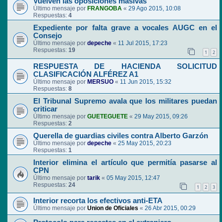
Vuelven las oposiciones masivas
Último mensaje por
FRANGOBA
«
29 Ago 2015, 10:08
Respuestas:
4
Expediente por falta grave a vocales AUGC en el
Consejo
Último mensaje por
depeche
«
11 Jul 2015, 17:23
Respuestas:
19
1
2
RESPUESTA DE HACIENDA SOLICITUD
CLASIFICACIÓN ALFÉREZ A1
Último mensaje por
MERSUO
«
11 Jun 2015, 15:32
Respuestas:
8
El Tribunal Supremo avala que los militares puedan
criticar
Último mensaje por
GUETEGUETE
«
29 May 2015, 09:26
Respuestas:
2
Querella de guardias civiles contra Alberto Garzón
Último mensaje por
depeche
«
25 May 2015, 20:23
Respuestas:
1
Interior elimina el artículo que permitía pasarse al
CPN
Último mensaje por
tarik
«
05 May 2015, 12:47
Respuestas:
24
1
2
3
Interior recorta los efectivos anti-ETA
Último mensaje por
Union de Oficiales
«
26 Abr 2015, 00:29