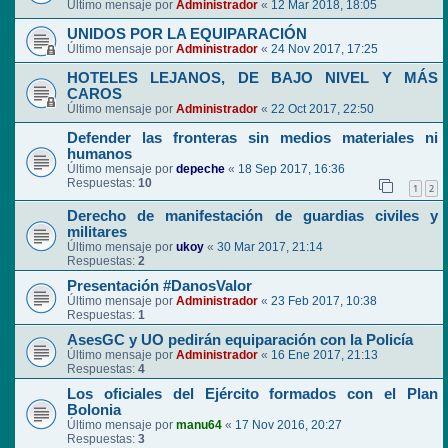
Último mensaje por
Administrador
«
12 Mar 2018, 18:05
UNIDOS POR LA EQUIPARACIÓN
Último mensaje por
Administrador
«
24 Nov 2017, 17:25
HOTELES LEJANOS, DE BAJO NIVEL Y MÁS
CAROS
Último mensaje por
Administrador
«
22 Oct 2017, 22:50
Defender las fronteras sin medios materiales ni
humanos
Último mensaje por
depeche
«
18 Sep 2017, 16:36
Respuestas:
10
1
2
Derecho de manifestación de guardias civiles y
militares
Último mensaje por
ukoy
«
30 Mar 2017, 21:14
Respuestas:
2
Presentación #DanosValor
Último mensaje por
Administrador
«
23 Feb 2017, 10:38
Respuestas:
1
AsesGC y UO pedirán equiparación con la Policía
Último mensaje por
Administrador
«
16 Ene 2017, 21:13
Respuestas:
4
Los oficiales del Ejército formados con el Plan
Bolonia
Último mensaje por
manu64
«
17 Nov 2016, 20:27
Respuestas:
3