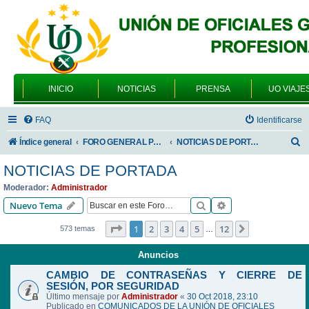
INICIO
NOTICIAS
PRENSA
UO VIAJE
FAQ
Identificarse
B
Índice general
FORO GENERAL PARA TODOS LOS USUARIOS
NOTICIAS DE PORTADA
u
NOTICIAS DE PORTADA
s
Moderador:
Administrador
c
Buscar
Búsqueda avanzad
Nuevo Tema
a
Página
1
de
12
1
2
3
4
5
12
Siguiente
573 temas
…
r
Anuncios
CAMBIO DE CONTRASEÑAS Y CIERRE DE
SESIÓN, POR SEGURIDAD
Último mensaje por
Administrador
«
30 Oct 2018, 23:10
Publicado en
COMUNICADOS DE LA UNIÓN DE OFICIALES