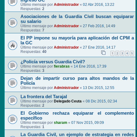
ingreso GC
Último mensaje por
Administrador
«
02 Abr 2016, 13:22
Respuestas:
2
Asociaciones de la Guardia Civil buscan equiparar
su salario
Último mensaje por
Administrador
«
27 Feb 2016, 14:49
Respuestas:
7
El PP impone su mayoría para aplicación del CPM a
la GC
Último mensaje por
Administrador
«
27 Ene 2016, 14:17
Respuestas:
40
1
2
3
4
5
¿Policía versus Guardia Civil?
Último mensaje por
fierabras
«
14 Ene 2016, 17:39
Respuestas:
3
Dejan de impartir curso para altos mandos de la
Policía
Último mensaje por
Administrador
«
13 Dic 2015, 12:55
La frontera del Tarajal
Último mensaje por
Delegado Ceuta
«
08 Dic 2015, 02:34
Respuestas:
2
El Gobierno rechaza equiparar el complemento
específico
Último mensaje por
sharam
«
07 Nov 2015, 09:09
Respuestas:
1
La Guardia Civil, un ejemplo de estrategia en redes