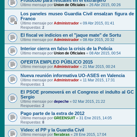
Protocolo para rescates en el extranjero
Último mensaje por
Union de Oficiales
«
26 Abr 2015, 00:26
Los paneles museo Guardia Civil ensalzan figura de
Franco
Último mensaje por
Administrador
«
09 Abr 2015, 01:41
Respuestas:
2
El fiscal ve indicios en el "jaque mate" de Sortu
Último mensaje por
Administrador
«
08 Abr 2015, 20:32
Interior cierra en falso la crisis de la Policía
Último mensaje por
Union de Oficiales
«
08 Abr 2015, 00:54
OFERTA EMPLEO PÚBLICO 2015
Último mensaje por
Administrador
«
21 Mar 2015, 00:24
Nueva reunión informativa UO-ASES en Valencia
Último mensaje por
Administrador
«
11 Mar 2015, 17:31
Respuestas:
1
El PSOE promoverá en el Congreso el indulto al GC
Sergio
Último mensaje por
depeche
«
02 Mar 2015, 21:22
Respuestas:
2
Pago parte de la extra de 2012
Último mensaje por
GREENSUIT
«
31 Ene 2015, 14:05
Respuestas:
8
Video: el PP y la Guardia Civil
Último mensaje por
fierabras
«
28 Ene 2015, 17:04