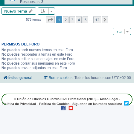
Respuestas:
2
Nuevo Tema
Página
1
de
12
1
2
3
4
5
12
Siguiente
573 temas
…
Ir a
PERMISOS DEL FORO
No puedes
abrir nuevos temas en este Foro
No puedes
responder a temas en este Foro
No puedes
editar sus mensajes en este Foro
No puedes
borrar sus mensajes en este Foro
No puedes
enviar adjuntos en este Foro
Índice general
Borrar cookies
Todos los horarios son
UTC+02:00
© Unión de Oficiales Guardia Civil Profesional (2013) -
Aviso Legal
-
Política de Privacidad
-
Política de Cookies
- Síguenos en las redes sociales: