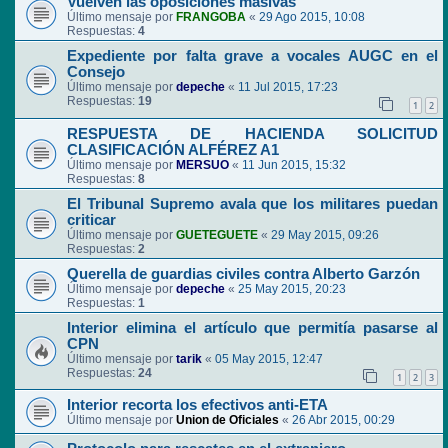
Vuelven las oposiciones masivas
Último mensaje por
FRANGOBA
«
29 Ago 2015, 10:08
Respuestas:
4
Expediente por falta grave a vocales AUGC en el
Consejo
Último mensaje por
depeche
«
11 Jul 2015, 17:23
Respuestas:
19
1
2
RESPUESTA DE HACIENDA SOLICITUD
CLASIFICACIÓN ALFÉREZ A1
Último mensaje por
MERSUO
«
11 Jun 2015, 15:32
Respuestas:
8
El Tribunal Supremo avala que los militares puedan
criticar
Último mensaje por
GUETEGUETE
«
29 May 2015, 09:26
Respuestas:
2
Querella de guardias civiles contra Alberto Garzón
Último mensaje por
depeche
«
25 May 2015, 20:23
Respuestas:
1
Interior elimina el artículo que permitía pasarse al
CPN
Último mensaje por
tarik
«
05 May 2015, 12:47
Respuestas:
24
1
2
3
Interior recorta los efectivos anti-ETA
Último mensaje por
Union de Oficiales
«
26 Abr 2015, 00:29