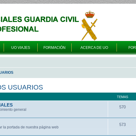
UO VIAJES
FORMACIÓN
ACERCA DE UO
FO
UARIOS
OS USUARIOS
TEMAS
IALES
570
cimiento general
573
ar la portada de nuestra página web