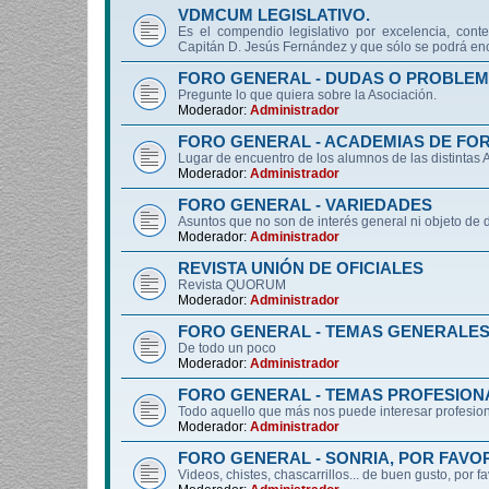
VDMCUM LEGISLATIVO.
Es el compendio legislativo por excelencia, conte
Capitán D. Jesús Fernández y que sólo se podrá enc
FORO GENERAL - DUDAS O PROBLEM
Pregunte lo que quiera sobre la Asociación.
Moderador:
Administrador
FORO GENERAL - ACADEMIAS DE FO
Lugar de encuentro de los alumnos de las distintas
Moderador:
Administrador
FORO GENERAL - VARIEDADES
Asuntos que no son de interés general ni objeto 
Moderador:
Administrador
REVISTA UNIÓN DE OFICIALES
Revista QUORUM
Moderador:
Administrador
FORO GENERAL - TEMAS GENERALE
De todo un poco
Moderador:
Administrador
FORO GENERAL - TEMAS PROFESION
Todo aquello que más nos puede interesar profesiona
Moderador:
Administrador
FORO GENERAL - SONRIA, POR FAVO
Videos, chistes, chascarrillos... de buen gusto, por f