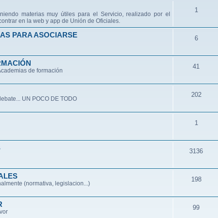
1
niendo materias muy útiles para el Servicio, realizado por el
ontrar en la web y app de Unión de Oficiales.
AS PARA ASOCIARSE
6
RMACIÓN
41
 Academias de formación
202
de debate... UN POCO DE TODO
1
S
3136
ALES
198
lmente (normativa, legislacion...)
R
99
avor