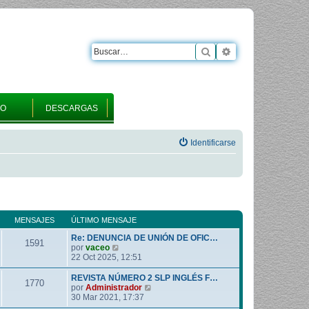
Buscar
Búsqueda avanza
RO
DESCARGAS
Identificarse
MENSAJES
ÚLTIMO MENSAJE
Re: DENUNCIA DE UNIÓN DE OFIC…
1591
V
por
vaceo
e
22 Oct 2025, 12:51
r
ú
REVISTA NÚMERO 2 SLP INGLÉS F…
1770
l
V
por
Administrador
t
e
30 Mar 2021, 17:37
i
r