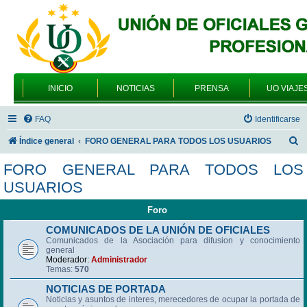
INICIO
NOTICIAS
PRENSA
UO VIAJE
FAQ
Identificarse
B
Índice general
FORO GENERAL PARA TODOS LOS USUARIOS
u
FORO GENERAL PARA TODOS LOS
s
USUARIOS
c
Foro
a
r
COMUNICADOS DE LA UNIÓN DE OFICIALES
Comunicados de la Asociación para difusion y conocimiento
general
Moderador:
Administrador
Temas:
570
NOTICIAS DE PORTADA
Noticias y asuntos de interes, merecedores de ocupar la portada de