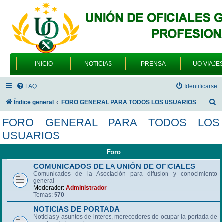
INICIO
NOTICIAS
PRENSA
UO VIAJE
FAQ
Identificarse
B
Índice general
FORO GENERAL PARA TODOS LOS USUARIOS
u
FORO GENERAL PARA TODOS LOS
s
USUARIOS
c
Foro
a
r
COMUNICADOS DE LA UNIÓN DE OFICIALES
Comunicados de la Asociación para difusion y conocimiento
general
Moderador:
Administrador
Temas:
570
NOTICIAS DE PORTADA
Noticias y asuntos de interes, merecedores de ocupar la portada de