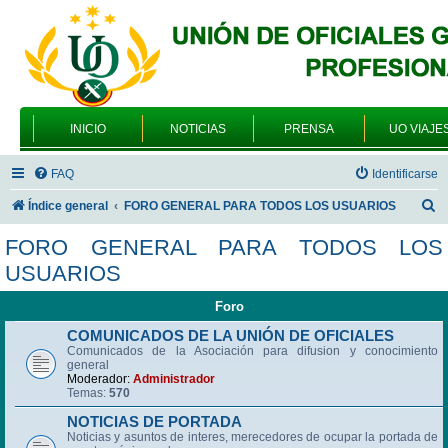
INICIO
NOTICIAS
PRENSA
UO VIAJE
FAQ
Identificarse
B
Índice general
FORO GENERAL PARA TODOS LOS USUARIOS
u
FORO GENERAL PARA TODOS LOS
s
USUARIOS
c
Foro
a
r
COMUNICADOS DE LA UNIÓN DE OFICIALES
Comunicados de la Asociación para difusion y conocimiento
general
Moderador:
Administrador
Temas:
570
NOTICIAS DE PORTADA
Noticias y asuntos de interes, merecedores de ocupar la portada de