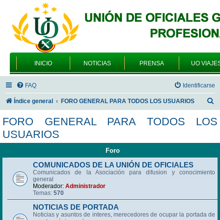
INICIO
NOTICIAS
PRENSA
UO VIAJE
FAQ
Identificarse
B
Índice general
FORO GENERAL PARA TODOS LOS USUARIOS
u
FORO GENERAL PARA TODOS LOS
s
USUARIOS
c
Foro
a
r
COMUNICADOS DE LA UNIÓN DE OFICIALES
Comunicados de la Asociación para difusion y conocimiento
general
Moderador:
Administrador
Temas:
570
NOTICIAS DE PORTADA
Noticias y asuntos de interes, merecedores de ocupar la portada de