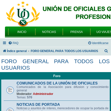
INICIO
NOTICIAS
PRENSA
UO VIAJE
FAQ
Identificarse
B
Índice general
FORO GENERAL PARA TODOS LOS USUARIOS
u
FORO GENERAL PARA TODOS LOS
s
USUARIOS
c
Foro
a
r
COMUNICADOS DE LA UNIÓN DE OFICIALES
Comunicados de la Asociación para difusion y conocimiento
general
Moderador:
Administrador
Temas:
570
NOTICIAS DE PORTADA
Noticias y asuntos de interes, merecedores de ocupar la portada de