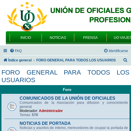
INICIO
NOTICIAS
PRENSA
UO VIAJE
FAQ
Identificarse
B
Índice general
FORO GENERAL PARA TODOS LOS USUARIOS
u
FORO GENERAL PARA TODOS LOS
s
USUARIOS
c
Foro
a
r
COMUNICADOS DE LA UNIÓN DE OFICIALES
Comunicados de la Asociación para difusion y conocimiento
general
Moderador:
Administrador
Temas:
570
NOTICIAS DE PORTADA
Noticias y asuntos de interes, merecedores de ocupar la portada de