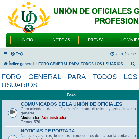
INICIO
NOTICIAS
PRENSA
UO VIAJE
FAQ
Identificarse
B
Índice general
FORO GENERAL PARA TODOS LOS USUARIOS
u
FORO GENERAL PARA TODOS LOS
s
USUARIOS
c
Foro
a
r
COMUNICADOS DE LA UNIÓN DE OFICIALES
Comunicados de la Asociación para difusion y conocimiento
general
Moderador:
Administrador
Temas:
570
NOTICIAS DE PORTADA
Noticias y asuntos de interes, merecedores de ocupar la portada de