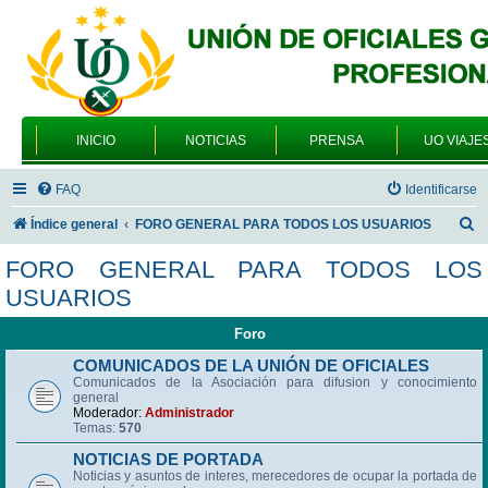
INICIO
NOTICIAS
PRENSA
UO VIAJE
FAQ
Identificarse
B
Índice general
FORO GENERAL PARA TODOS LOS USUARIOS
u
FORO GENERAL PARA TODOS LOS
s
USUARIOS
c
Foro
a
r
COMUNICADOS DE LA UNIÓN DE OFICIALES
Comunicados de la Asociación para difusion y conocimiento
general
Moderador:
Administrador
Temas:
570
NOTICIAS DE PORTADA
Noticias y asuntos de interes, merecedores de ocupar la portada de