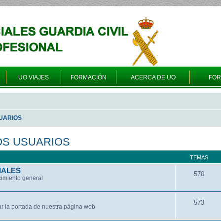
UO VIAJES
FORMACIÓN
ACERCA DE UO
FO
UARIOS
OS USUARIOS
TEMAS
IALES
570
cimiento general
573
ar la portada de nuestra página web