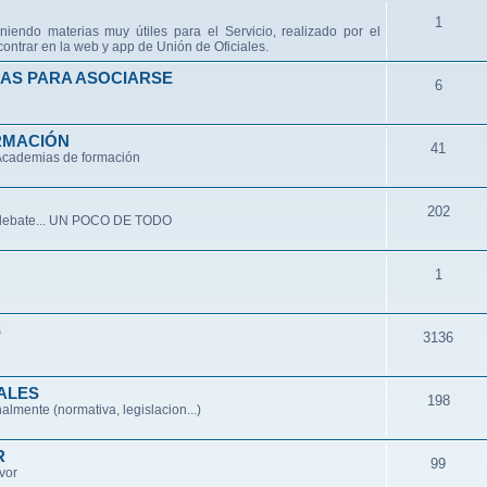
1
niendo materias muy útiles para el Servicio, realizado por el
ontrar en la web y app de Unión de Oficiales.
AS PARA ASOCIARSE
6
RMACIÓN
41
 Academias de formación
202
de debate... UN POCO DE TODO
1
S
3136
ALES
198
lmente (normativa, legislacion...)
R
99
avor