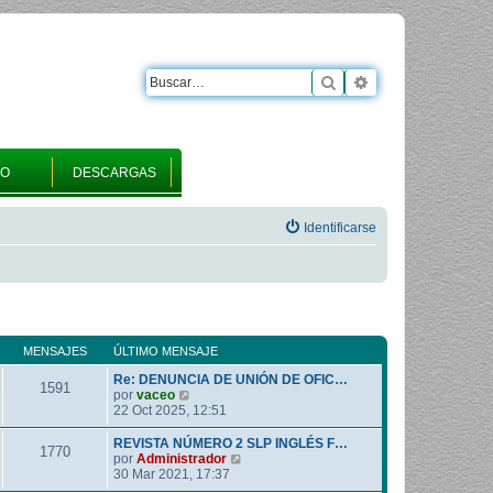
Buscar
Búsqueda avanza
RO
DESCARGAS
Identificarse
MENSAJES
ÚLTIMO MENSAJE
Re: DENUNCIA DE UNIÓN DE OFIC…
1591
V
por
vaceo
e
22 Oct 2025, 12:51
r
ú
REVISTA NÚMERO 2 SLP INGLÉS F…
1770
l
V
por
Administrador
t
e
30 Mar 2021, 17:37
i
r