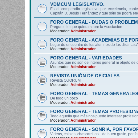
VDMCUM LEGISLATIVO.
Es el compendio legislativo por excelencia, conte
Capitán D. Jesús Fernández y que sólo se podrá enc
FORO GENERAL - DUDAS O PROBLEM
Pregunte lo que quiera sobre la Asociación.
Moderador:
Administrador
FORO GENERAL - ACADEMIAS DE FO
Lugar de encuentro de los alumnos de las distintas
Moderador:
Administrador
FORO GENERAL - VARIEDADES
Asuntos que no son de interés general ni objeto 
Moderador:
Administrador
REVISTA UNIÓN DE OFICIALES
Revista QUORUM
Moderador:
Administrador
FORO GENERAL - TEMAS GENERALE
De todo un poco
Moderador:
Administrador
FORO GENERAL - TEMAS PROFESION
Todo aquello que más nos puede interesar profesiona
Moderador:
Administrador
FORO GENERAL - SONRIA, POR FAVO
Videos, chistes, chascarrillos... de buen gusto, por f