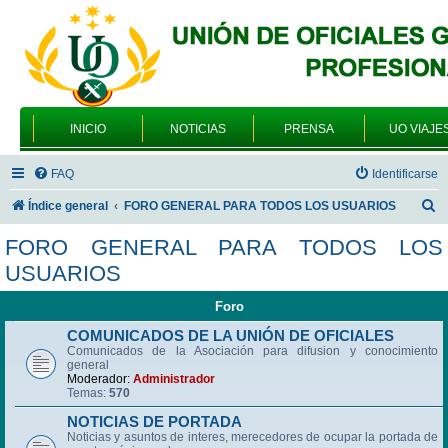
INICIO
NOTICIAS
PRENSA
UO VIAJE
FAQ
Identificarse
B
Índice general
FORO GENERAL PARA TODOS LOS USUARIOS
u
FORO GENERAL PARA TODOS LOS
s
USUARIOS
c
Foro
a
r
COMUNICADOS DE LA UNIÓN DE OFICIALES
Comunicados de la Asociación para difusion y conocimiento
general
Moderador:
Administrador
Temas:
570
NOTICIAS DE PORTADA
Noticias y asuntos de interes, merecedores de ocupar la portada de