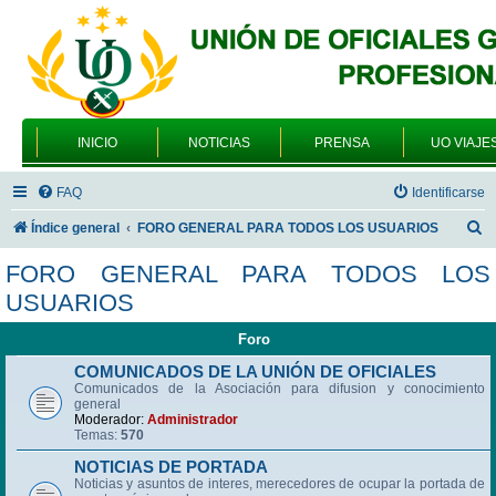
INICIO
NOTICIAS
PRENSA
UO VIAJE
FAQ
Identificarse
B
Índice general
FORO GENERAL PARA TODOS LOS USUARIOS
u
FORO GENERAL PARA TODOS LOS
s
USUARIOS
c
Foro
a
r
COMUNICADOS DE LA UNIÓN DE OFICIALES
Comunicados de la Asociación para difusion y conocimiento
general
Moderador:
Administrador
Temas:
570
NOTICIAS DE PORTADA
Noticias y asuntos de interes, merecedores de ocupar la portada de