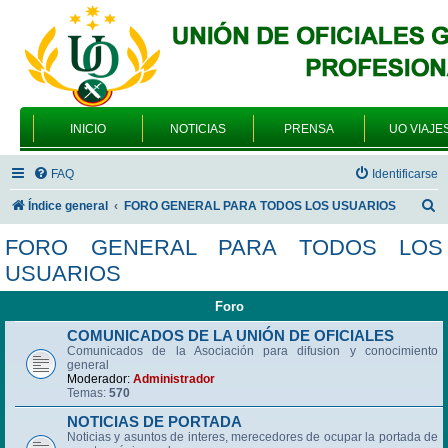
INICIO
NOTICIAS
PRENSA
UO VIAJE
FAQ
Identificarse
B
Índice general
FORO GENERAL PARA TODOS LOS USUARIOS
u
FORO GENERAL PARA TODOS LOS
s
USUARIOS
c
Foro
a
r
COMUNICADOS DE LA UNIÓN DE OFICIALES
Comunicados de la Asociación para difusion y conocimiento
general
Moderador:
Administrador
Temas:
570
NOTICIAS DE PORTADA
Noticias y asuntos de interes, merecedores de ocupar la portada de