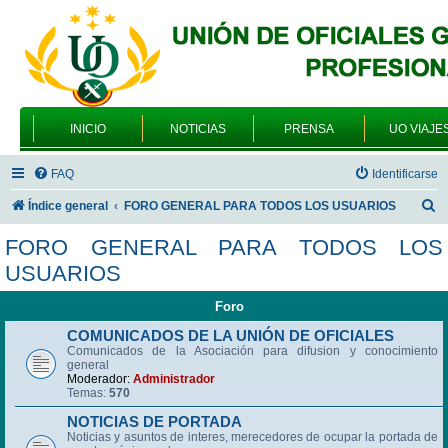
INICIO
NOTICIAS
PRENSA
UO VIAJE
FAQ
Identificarse
B
Índice general
FORO GENERAL PARA TODOS LOS USUARIOS
u
FORO GENERAL PARA TODOS LOS
s
USUARIOS
c
Foro
a
r
COMUNICADOS DE LA UNIÓN DE OFICIALES
Comunicados de la Asociación para difusion y conocimiento
general
Moderador:
Administrador
Temas:
570
NOTICIAS DE PORTADA
Noticias y asuntos de interes, merecedores de ocupar la portada de