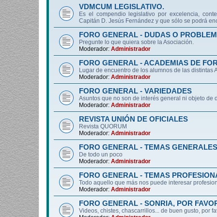
VDMCUM LEGISLATIVO.
Es el compendio legislativo por excelencia, conte
Capitán D. Jesús Fernández y que sólo se podrá enc
FORO GENERAL - DUDAS O PROBLEM
Pregunte lo que quiera sobre la Asociación.
Moderador:
Administrador
FORO GENERAL - ACADEMIAS DE FO
Lugar de encuentro de los alumnos de las distintas
Moderador:
Administrador
FORO GENERAL - VARIEDADES
Asuntos que no son de interés general ni objeto 
Moderador:
Administrador
REVISTA UNIÓN DE OFICIALES
Revista QUORUM
Moderador:
Administrador
FORO GENERAL - TEMAS GENERALE
De todo un poco
Moderador:
Administrador
FORO GENERAL - TEMAS PROFESION
Todo aquello que más nos puede interesar profesiona
Moderador:
Administrador
FORO GENERAL - SONRIA, POR FAVO
Videos, chistes, chascarrillos... de buen gusto, por f