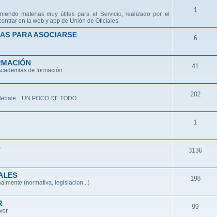
1
niendo materias muy útiles para el Servicio, realizado por el
ontrar en la web y app de Unión de Oficiales.
AS PARA ASOCIARSE
6
RMACIÓN
41
 Academias de formación
202
de debate... UN POCO DE TODO
1
S
3136
ALES
198
lmente (normativa, legislacion...)
R
99
avor