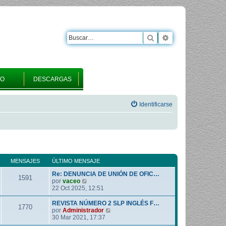
Buscar
Búsqueda avanza
RO
DESCARGAS
Identificarse
MENSAJES
ÚLTIMO MENSAJE
Re: DENUNCIA DE UNIÓN DE OFIC…
1591
V
por
vaceo
e
22 Oct 2025, 12:51
r
ú
REVISTA NÚMERO 2 SLP INGLÉS F…
1770
l
V
por
Administrador
t
e
30 Mar 2021, 17:37
i
r