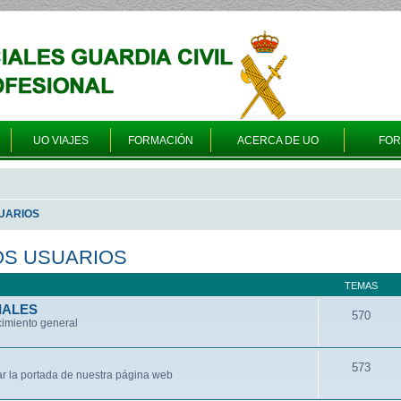
UO VIAJES
FORMACIÓN
ACERCA DE UO
FO
UARIOS
OS USUARIOS
TEMAS
IALES
570
cimiento general
573
ar la portada de nuestra página web